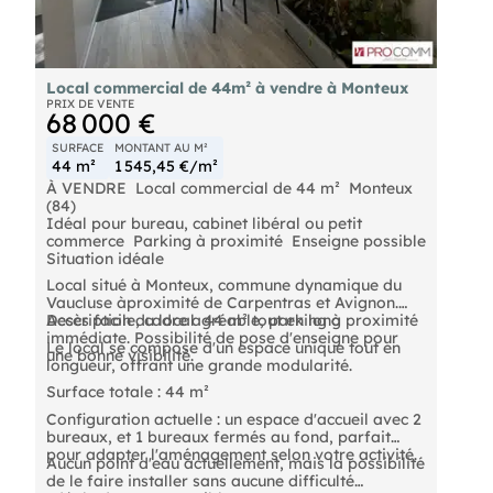
RSAC 512.576.505
RCP AACI/15412/19032
Local commercial de 44m² à vendre à Monteux
PRIX DE VENTE
68 000 €
SURFACE
MONTANT AU M²
44 m²
1 545,45 €/m²
À VENDRE  Local commercial de 44 m²  Monteux
(84)
Idéal pour bureau, cabinet libéral ou petit
commerce  Parking à proximité  Enseigne possible
Situation idéale
Local situé à Monteux, commune dynamique du
Vaucluse àproximité de Carpentras et Avignon.
Accès facile, cadre agréable, parking à proximité
Description du local  44 m² tout en long
immédiate. Possibilité de pose d'enseigne pour
Le local se compose d'un espace unique tout en
une bonne visibilité.
longueur, offrant une grande modularité.
Surface totale : 44 m²
Configuration actuelle : un espace d'accueil avec 2
bureaux, et 1 bureaux fermés au fond, parfait
pour adapter l'aménagement selon votre activité.
Aucun point d'eau actuellement, mais la possibilité
de le faire installer sans aucune difficulté