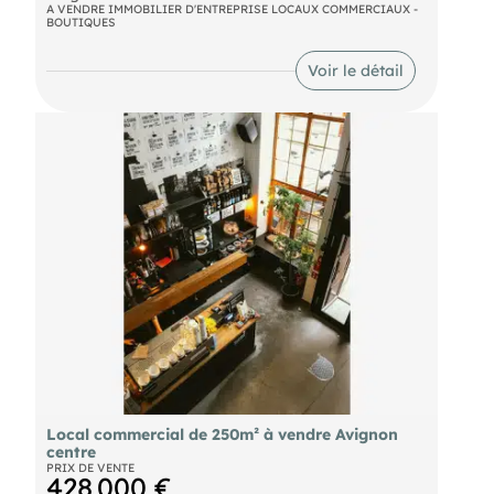
Deux grandes vitrines
A VENDRE IMMOBILIER D'ENTREPRISE LOCAUX COMMERCIAUX -
BOUTIQUES
Accès latéral pour livraisons
Nous contacter pour tout renseignement
Nombreuses possibilités d'aménagement et
complémentaire ou pour organiser une visite.
d'exploitation
Voir le détail
Conditions financières attractives
Local commercial de 250m² à vendre Avignon
centre
PRIX DE VENTE
428 000 €