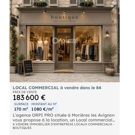
LOCAL COMMERCIAL à vendre dans le 84
PRIX DE VENTE
183 600 €
SURFACE
MONTANT AU M²
170 m²
1 080 €/m²
L'agence ORPI PRO située à Morières les Avignon
vous propose à la location, un Local commercial
situé sur la commune d'Avignon.
A VENDRE IMMOBILIER D'ENTREPRISE LOCAUX COMMERCIAUX -
BOUTIQUES
Ce local est situé dans une rue assez passante