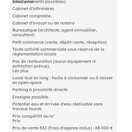
(raccordements possibles).
Idéal pour
Cabinet d'infirmières
Cabinet comptable
Cabinet d'avocat ou de notaire
Bureautique (architecte, agent immobilier,
consultant)
Petit commerce (vente, dépôt-vente, réception)
Toute activité commerciale sous réserve de la
réglementation locale
Pas de restauration (aucun équipement ni
extraction prévus).
Les plus
Local tout en long : facile à cloisonner ou à laisser
en open-space
Parking à proximité directe
Enseigne possible
Potentiel eau et arrivée d'eau réalisable sans
travaux lourds
Prix compétitif au m²
Prix
Prix de vente FAI (frais d'agence inclus) : 68 000 €