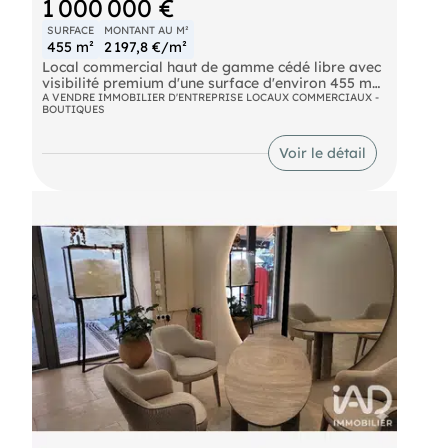
1 000 000 €
SURFACE
MONTANT AU M²
455 m²
2 197,8 €/m²
Local commercial haut de gamme cédé libre avec
visibilité premium d'une surface d'environ 455 m2
Loyer potentiel : 90 Keuros /an HT HC + TF Vente
A VENDRE IMMOBILIER D'ENTREPRISE LOCAUX COMMERCIAUX -
BOUTIQUES
des murs 1 Meuros
Voir le détail