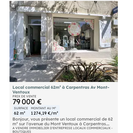
Local commercial 62m² à Carpentras Av Mont-
Ventoux
PRIX DE VENTE
79 000 €
SURFACE
MONTANT AU M²
62 m²
1 274,19 €/m²
Bonjour, vous présente un local commercial de 62
m² sur l'avenue du Mont Ventoux à Carpentras.
Placement privilégié, place de parking, visibilité
A VENDRE IMMOBILIER D'ENTREPRISE LOCAUX COMMERCIAUX -
BOUTIQUES