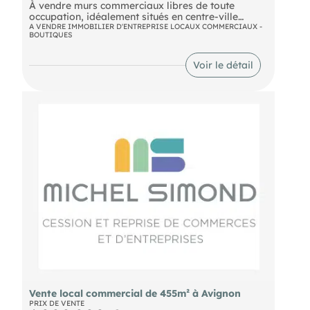
À vendre murs commerciaux libres de toute
occupation, idéalement situés en centre-ville
d'Orange. Local de 33 m² offrant une vitrine sur
A VENDRE IMMOBILIER D'ENTREPRISE LOCAUX COMMERCIAUX -
BOUTIQUES
rue et de nombreuses possibilités d'exploitation.
loyer 600 euros/mois Prix : 92 keuros
Voir le détail
Vente local commercial de 455m² à Avignon
PRIX DE VENTE