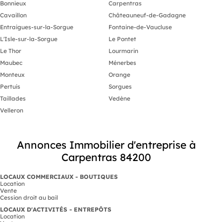
Bonnieux
Carpentras
Cavaillon
Châteauneuf-de-Gadagne
Entraigues-sur-la-Sorgue
Fontaine-de-Vaucluse
L'Isle-sur-la-Sorgue
Le Pontet
Le Thor
Lourmarin
Maubec
Ménerbes
Monteux
Orange
Pertuis
Sorgues
Taillades
Vedène
Velleron
Annonces Immobilier d'entreprise à
Carpentras 84200
LOCAUX COMMERCIAUX - BOUTIQUES
Location
Vente
Cession droit au bail
LOCAUX D'ACTIVITÉS - ENTREPÔTS
Location