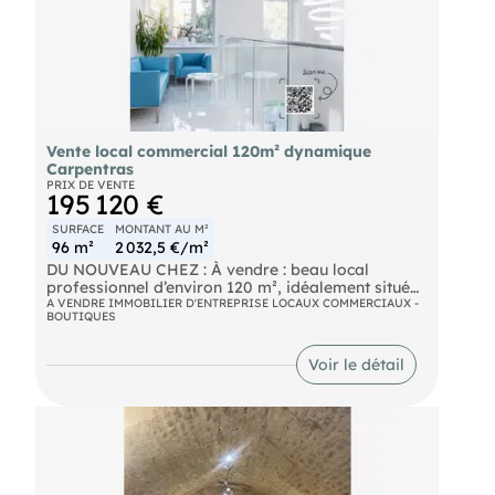
Vente local commercial 120m² dynamique
Carpentras
PRIX DE VENTE
195 120 €
SURFACE
MONTANT AU M²
96 m²
2 032,5 €/m²
DU NOUVEAU CHEZ : À vendre : beau local
professionnel d’environ 120 m², idéalement situé
dans un secteur dynamique de Carpentras, à
A VENDRE IMMOBILIER D'ENTREPRISE LOCAUX COMMERCIAUX -
BOUTIQUES
proximité immédiate du Centre de santé de
l’Esculape. Ses points forts :
- 2 places de stationnement privatives face
Voir le détail
aulocal
- Grande vitrine offrant une excellente visibilité
- Très lumineux
- Composé de 3 espaces distincts (idéal pour
bureaux / salles de consultation/labo...)
- Secteur recherché, bon stationnement aux
alentours