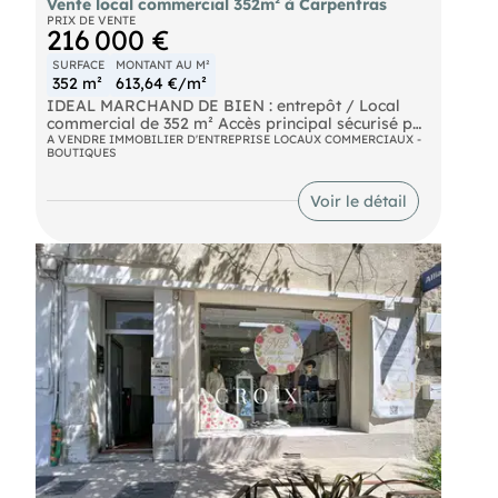
Vente local commercial 352m² à Carpentras
PRIX DE VENTE
216 000 €
SURFACE
MONTANT AU M²
352 m²
613,64 €/m²
IDEAL MARCHAND DE BIEN : entrepôt / Local
commercial de 352 m² Accès principal sécurisé par
une porte à rideau roulant. 1° étage à aménager
A VENDRE IMMOBILIER D'ENTREPRISE LOCAUX COMMERCIAUX -
BOUTIQUES
en logement 90 m2, Création d'un parking + 1
appartement Prix de vente 216 keuros
Voir le détail