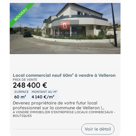
Local commercial neuf 60m² à vendre à Velleron
PRIX DE VENTE
248 400 €
SURFACE
MONTANT AU M²
60 m²
4 140 €/m²
Devenez propriétaire de votre futur local
professionnel sur la commune de Velleron !
A VENDRE IMMOBILIER D'ENTREPRISE LOCAUX COMMERCIAUX -
BOUTIQUES
vous propose à la vente un local neuf d'environ 60
m², situé au pied d'un bel immeuble récent.
Bénéficiant d'un emplacement stratégique en
Voir le détail
angle, le local offre une belle visibilité grâce à sa