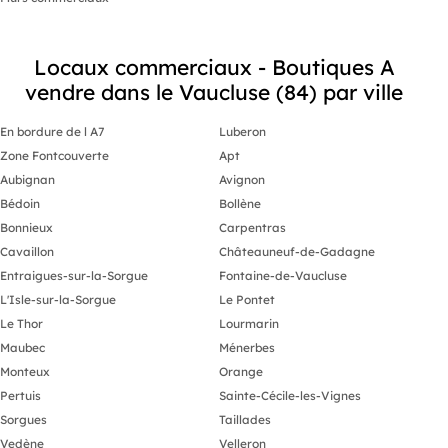
Locaux commerciaux - Boutiques A
vendre dans le Vaucluse (84) par ville
En bordure de l A7
Luberon
Zone Fontcouverte
Apt
Aubignan
Avignon
Bédoin
Bollène
Bonnieux
Carpentras
Cavaillon
Châteauneuf-de-Gadagne
Entraigues-sur-la-Sorgue
Fontaine-de-Vaucluse
L'Isle-sur-la-Sorgue
Le Pontet
Le Thor
Lourmarin
Maubec
Ménerbes
Monteux
Orange
Pertuis
Sainte-Cécile-les-Vignes
Sorgues
Taillades
Vedène
Velleron