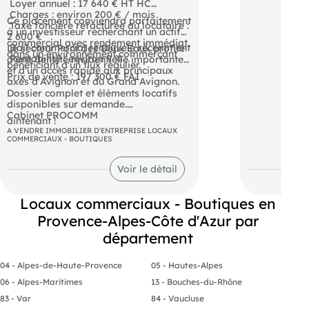
 Loyer annuel : 17 640 € HT HC
 Charges : environ 200 € / mois
Ce placement conviendra parfaitement
 Taxe foncière refacturée au locataire :
à un investisseur recherchant un actif
2 600 €
commercial avec rendement immédiat,
 Bail commercial renouvelé récemment
Le secteur Pont des Deux Eaux profite
dans un environnement commerçant
 Rentabilité : environ 9 %
d'une densité résidentielle importante
bénéficiant d'un flux régulier.
et d'un accès rapide aux principaux
Prix de vente : 197 300 € FAI
axes d'Avignon et du Grand Avignon.
Dossier complet et éléments locatifs
disponibles sur demande.
Cabinet PROCOMM
aintenant !
A VENDRE IMMOBILIER D'ENTREPRISE LOCAUX
COMMERCIAUX - BOUTIQUES
Voir le détail
Locaux commerciaux - Boutiques en
Provence-Alpes-Côte d'Azur par
département
04 - Alpes-de-Haute-Provence
05 - Hautes-Alpes
06 - Alpes-Maritimes
13 - Bouches-du-Rhône
83 - Var
84 - Vaucluse