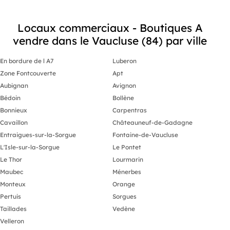
Locaux commerciaux - Boutiques A
vendre dans le Vaucluse (84) par ville
En bordure de l A7
Luberon
Zone Fontcouverte
Apt
Aubignan
Avignon
Bédoin
Bollène
Bonnieux
Carpentras
Cavaillon
Châteauneuf-de-Gadagne
Entraigues-sur-la-Sorgue
Fontaine-de-Vaucluse
L'Isle-sur-la-Sorgue
Le Pontet
Le Thor
Lourmarin
Maubec
Ménerbes
Monteux
Orange
Pertuis
Sorgues
Taillades
Vedène
Velleron