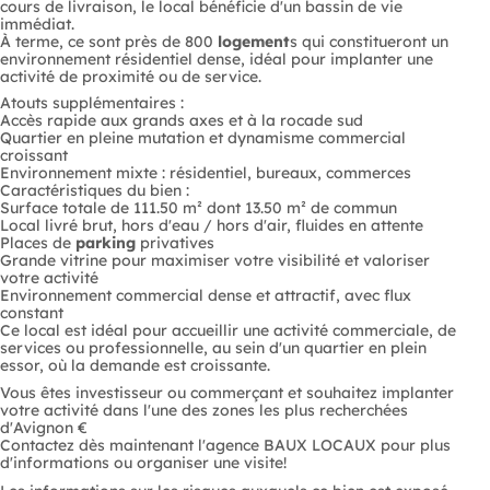
cours de livraison, le local bénéficie d'un bassin de vie
immédiat.
À terme, ce sont près de 800
logement
s qui constitueront un
environnement résidentiel dense, idéal pour implanter une
activité de proximité ou de service.
Atouts supplémentaires :
Accès rapide aux grands axes et à la rocade sud
Quartier en pleine mutation et dynamisme commercial
croissant
Environnement mixte : résidentiel, bureaux, commerces
Caractéristiques du bien :
Surface totale de 111.50 m² dont 13.50 m² de commun
Local livré brut, hors d'eau / hors d'air, fluides en attente
Places de
parking
privatives
Grande vitrine pour maximiser votre visibilité et valoriser
votre activité
Environnement commercial dense et attractif, avec flux
constant
Ce local est idéal pour accueillir une activité commerciale, de
services ou professionnelle, au sein d'un quartier en plein
essor, où la demande est croissante.
Vous êtes investisseur ou commerçant et souhaitez implanter
votre activité dans l'une des zones les plus recherchées
d'Avignon €
Contactez dès maintenant l'agence BAUX LOCAUX pour plus
d'informations ou organiser une visite!