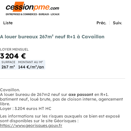
Menu
Liste
Préc.
Suiv.
A louer bureaux 267m² neuf R+1 à Cavaillon
LOYER MENSUEL
3 204 €
SURFACE
MONTANT AU M²
267 m²
144 €/m²/an
Cavaillon.
A louer bureau de 267m2 neuf sur
axe passant
en R+1.
batiment neuf, loué brute, pas de cloison interne, agencement
libre.
Loyer : 3.204 euros HT HC
Les informations sur les risques auxquels ce bien est exposé
sont disponibles sur le site Géorisques :
https://www.georisques.gouv.fr