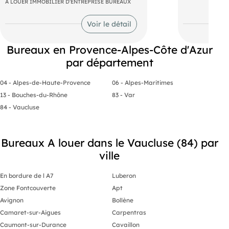
A LOUER IMMOBILIER D'ENTREPRISE BUREAUX
sanitaires, c
Situé en étage d'un immeuble en zone
extérieure et
Agroparc en Avignon
Voir le détail
- l'aménagement intérieur sera réalisé
Pas de charg
sur mesure en fonction de ce que
bien, l'électri
désire le client.
comprises dan
Bureaux en Provence-Alpes-Côte d'Azur
- Si l'aménagement comporte des
foncière et O
demandes spécifiques, elles seront
locataire et 
par département
étudiées pour fournir un devis détaillé
louées
- Accès PMR
04 - Alpes-de-Haute-Provence
06 - Alpes-Maritimes
- Parking visiteurs.
Ce bien est e
en bail déro
13 - Bouches-du-Rhône
83 - Var
Grand parking visiteurs.
possibilité d
84 - Vaucluse
Loyer : 8400 € euros H.T/mois
Charges : 20 euros / m2
Bureaux A louer dans le Vaucluse (84) par
ville
- Loyer annuel : 100800 € HT
- Honoraires : 15% HT à la charge du
En bordure de l A7
Luberon
preneur (soit 15 120,00 € HT)
Zone Fontcouverte
Apt
Avignon
Bollène
Camaret-sur-Aigues
Carpentras
Caumont-sur-Durance
Cavaillon