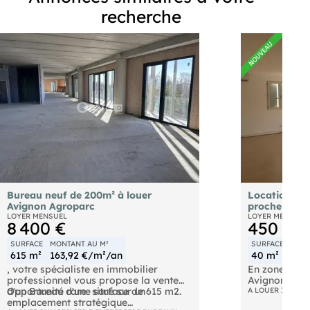
recherche
Bureau neuf de 200m² à louer
Location bu
Avignon Agroparc
proche Avig
LOYER MENSUEL
LOYER MENSUEL
8 400 €
450 €
SURFACE
MONTANT AU M²
SURFACE
MONT
615 m²
163,92 €/m²/an
40 m²
135
, votre spécialiste en immobilier
En zone d'ac
professionnel vous propose la vente
Avignon sud 
d'un Bureau d'une surface de 615 m2.
Opportunité rare  situé sur un
ensemble de 
A LOUER IMMOBI
emplacement stratégique
40 m² avec u