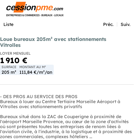
Menu
Liste
Préc.
Suiv.
Loue bureaux 205m² avec stationnements
Vitrolles
LOYER MENSUEL
1 910 €
SURFACE
MONTANT AU M²
205 m²
111,84 €/m²/an
- DES PROS AU SERVICE DES PROS
Bureaux à louer au Centre Tertiaire Marseille Aéroport à
Vitrolles avec stationnements privatifs
Bureaux situé dans la ZAC de Couperigne à proximité de
l'aéroport Marseille Provence, au cœur de la zone d'activités
où sont présentes toutes les entreprises de renom liées à
l'aviation civile, à l'industrie, à la logistique et à proximité des
zones commerciales, complexes hôteliers ...