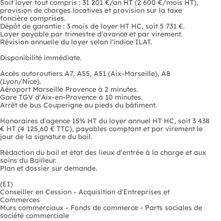
Soit loyer tout compris : 31 201 €/an HT (2 600 €/mois HT),
provision de charges locatives et provision sur la taxe
foncière comprises.
Dépôt de garantie : 3 mois de loyer HT HC, soit 5 731 €.
Loyer payable par trimestre d'avance et par virement.
Révision annuelle du loyer selon l'indice ILAT.
Disponibilité immédiate.
Accès autoroutiers A7, A55, A51 (Aix-Marseille), A8
(Lyon/Nice).
Aéroport Marseille Provence à 2 minutes.
Gare TGV d'Aix-en-Provence à 10 minutes.
Arrêt de bus Couperigne au pieds du bâtiment.
Honoraires d'agence 15% HT du loyer annuel HT HC, soit 3 438
€ HT (4 125,60 € TTC), payables comptant et par virement le
jour de la signature du bail.
Rédaction du bail et état des lieux d'entrée à la charge et aux
soins du Bailleur.
Plan et dossier sur demande.
(EI)
Conseiller en Cession - Acquisition d'Entreprises et
Commerces
Murs commerciaux - Fonds de commerce - Parts sociales de
société commerciale