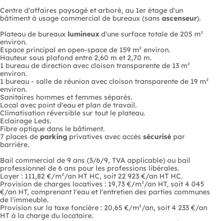
Centre d'affaires paysagé et arboré, au 1er étage d'un
bâtiment à usage commercial de bureaux (sans
ascenseur
).
Plateau de bureaux
lumineux
d'une surface totale de 205 m²
environ.
Espace principal en open-space de 159 m² environ.
Hauteur sous plafond entre 2,60 m et 2,70 m.
1 bureau de direction avec cloison transparente de 13 m²
environ.
1 bureau - salle de réunion avec cloison transparente de 19 m²
environ.
Sanitaires hommes et femmes séparés.
Local avec point d'eau et plan de travail.
Climatisation réversible sur tout le plateau.
Eclairage Leds.
Fibre optique dans le bâtiment.
7 places de
parking
privatives avec accès
sécurisé
par
barrière.
Bail commercial de 9 ans (3/6/9, TVA applicable) ou bail
professionnel de 6 ans pour les professions libérales.
Loyer : 111,82 €/m²/an HT HC, soit 22 923 €/an HT HC.
Provision de charges locatives : 19,73 €/m²/an HT, soit 4 045
€/an HT, comprenant l'eau et l'entretien des parties communes
de l'immeuble.
Provision sur la taxe foncière : 20,65 €/m²/an, soit 4 233 €/an
HT à la charge du locataire.