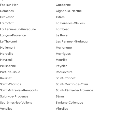
Fos-sur-Mer
Gardanne
Gémenos
Gignac-la-Nerthe
Graveson
Istres
La Ciotat
La Fare-les-Oliviers
La Penne-sur-Huveaune
Lambesc
Lançon-Provence
Le Rove
Le Tholonet
Les Pennes-Mirabeau
Mallemort
Marignane
Marseille
Martigues
Meyreuil
Mouriès
Pélissanne
Peynier
Port-de-Bouc
Roquevaire
Rousset
Saint-Cannat
Saint-Chamas
Saint-Martin-de-Crau
Saint-Mitre-les-Remparts
Saint-Rémy-de-Provence
Salon-de-Provence
Sénas
Septèmes-les-Vallons
Simiane-Collongue
Venelles
Vitrolles