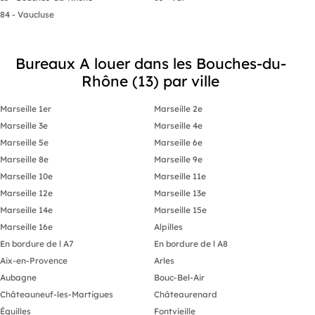
profitent d'un emplacement
Climatisation
84 - Vaucluse
stratégique avec un accès rapide aux
Cuisine équi
principaux axes autoroutiers, aux
Douche et sa
arrêts de bus ainsi qu'à l'ensemble des
Terrasse
commodités. Une belle opportunité
Bureaux A louer dans les Bouches-du-
pour implanter votre activité dans un
Plus d'inform
environnement dynamique et
Rhône (13) par ville
recherché.
Honoraires d
du locataire.
informations 
Marseille 1er
Marseille 2e
ce bien est e
Marseille 3e
Marseille 4e
le site Géoris
https://www.
Marseille 5e
Marseille 6e
Marseille 8e
Marseille 9e
:
(Entreprise i
Marseille 10e
Marseille 11e
Marseille 12e
Marseille 13e
Marseille 14e
Marseille 15e
Marseille 16e
Alpilles
En bordure de l A7
En bordure de l A8
Aix-en-Provence
Arles
Aubagne
Bouc-Bel-Air
Châteauneuf-les-Martigues
Châteaurenard
Éguilles
Fontvieille