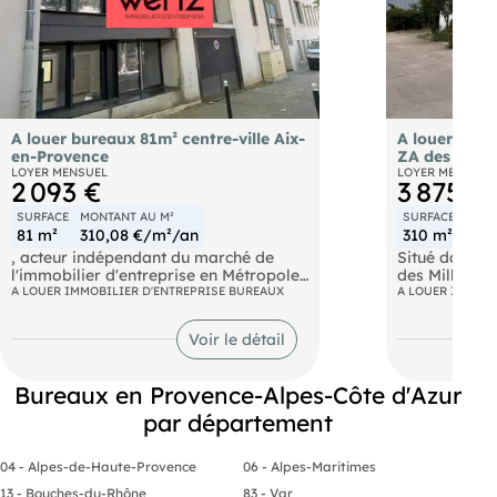
A louer bureaux 81m² centre-ville Aix-
A louer bure
en-Provence
ZA des Mille
LOYER MENSUEL
LOYER MENSUEL
2 093 €
3 875 €
SURFACE
MONTANT AU M²
SURFACE
MONT
81 m²
310,08 €/m²/an
310 m²
150
, acteur indépendant du marché de
Situé dans le
l'immobilier d'entreprise en Métropole
des Milles à
Aix-Marseille-Provence, vous propose
A LOUER IMMOBILIER D'ENTREPRISE BUREAUX
propose un b
A LOUER IMMOBI
à la location une surface de bureaux
indépendant 
de 81m² en rez-de-chaussée, en plein
de 310 m².
Voir le détail
coeur du centre-ville d'Aix-en-
Provence. Ces bureaux offrent un
L'immeuble, 
espace de travail agréable et
autoroutiers,
Bureaux en Provence-Alpes-Côte d'Azur
fonctionnel, idéal pour vos
1000 m² et de
collaborateurs et pour toute entreprise
tout sur un si
par département
souhaitant bénéficier d'une proximité
immédiate avec le centre-ville et ses
Prestations t
04 - Alpes-de-Haute-Provence
06 - Alpes-Maritimes
nombreux services. Idéalement situés
sur le Cours Saint-Louis, les locaux
Bureaux cloi
13 - Bouches-du-Rhône
83 - Var