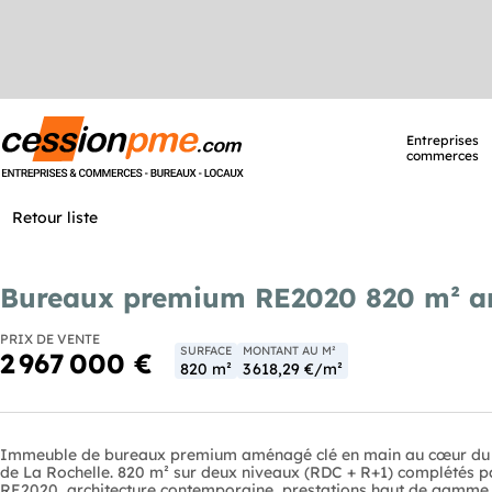
Entreprises
commerces
Retour liste
Bureaux premium RE2020 820 m² a
PRIX DE VENTE
SURFACE
MONTANT AU M²
2 967 000 €
820 m²
3 618,29 €/m²
Immeuble de bureaux premium aménagé clé en main au cœur du Par
de La Rochelle. 820 m² sur deux niveaux (RDC + R+1) complétés p
RE2020, architecture contemporaine, prestations haut de gamme.