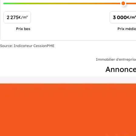
2 275
3 000
€/m²
€/m²
Prix bas
Prix médi
Source: Indicateur CessionPME
Immobilier d'entrepris
Annonces