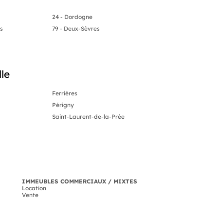
24 - Dordogne
- Prix de vente : 758880 € HT F.A.I
es
79 - Deux-Sèvres
- Charges annuelles : 6627 €
- Taxe foncière : 4332 €
le
Ferrières
Périgny
Saint-Laurent-de-la-Prée
IMMEUBLES COMMERCIAUX / MIXTES
Location
Vente