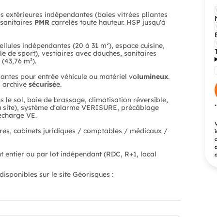
s extérieures indépendantes (baies vitrées pliantes
 sanitaires
PMR
carrelés toute hauteur. HSP jusqu'à
ellules indépendantes (20 à 31 m²), espace cuisine,
le de sport), vestiaires avec douches, sanitaires
 (43,76 m²).
iantes pour entrée véhicule ou matériel vo
lumineux
.
/ archive
sécurisé
e.
 le sol, baie de brassage, climatisation réversible,
 du site), système d'alarme VERISURE, précâblage
echarge VE.
V
res, cabinets juridiques / comptables / médicaux /
i
c
d
t entier ou par lot indépendant (RDC, R+1, local
d
isponibles sur le site Géorisques :