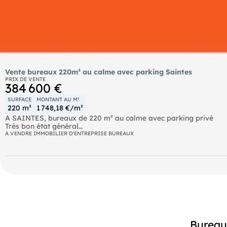
Vente bureaux 220m² au calme avec parking Saintes
PRIX DE VENTE
384 600 €
SURFACE
MONTANT AU M²
220 m²
1 748,18 €/m²
A SAINTES, bureaux de 220 m² au calme avec parking privé
Très bon état général
Composés d'un open-space de 52 m² de 5 bureaux séparés de 13 
A VENDRE IMMOBILIER D'ENTREPRISE BUREAUX
1 couloir tournant autour d'un patio donnant sur un olivier
384 600 € FAI
Honoraires inclus de 6.83% à la charge de l'acquéreur. Prix hors
bien est exposé sont disponibles sur le site Géorisques : https:
Votre conseiller (saintes) :
Agent commercial (Entreprise individuelle)
RSAC 909 382 509
RCP APIVIA COURTAGE
Bureau