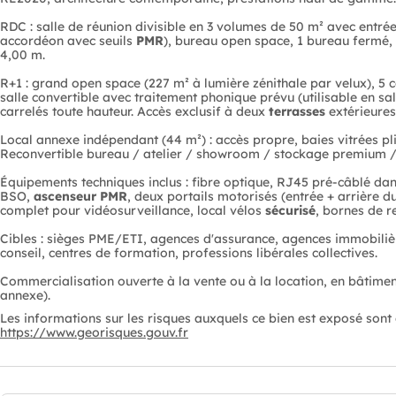
RDC : salle de réunion divisible en 3 volumes de 50 m² avec entrée
accordéon avec seuils
PMR
), bureau open space, 1 bureau fermé,
4,00 m.
R+1 : grand open space (227 m² à lumière zénithale par velux), 5 c
salle convertible avec traitement phonique prévu (utilisable en sal
carrelés toute hauteur. Accès exclusif à deux
terrasses
extérieures
Local annexe indépendant (44 m²) : accès propre, baies vitrées pl
Reconvertible bureau / atelier / showroom / stockage premium 
Équipements techniques inclus : fibre optique, RJ45 pré-câblé dans
BSO,
ascenseur
PMR
, deux portails motorisés (entrée + arrière
complet pour vidéosurveillance, local vélos
sécurisé
, bornes de r
Cibles : sièges PME/ETI, agences d'assurance, agences immobiliè
conseil, centres de formation, professions libérales collectives.
Commercialisation ouverte à la vente ou à la location, en bâtimen
annexe).
Les informations sur les risques auxquels ce bien est exposé sont d
https://www.georisques.gouv.fr