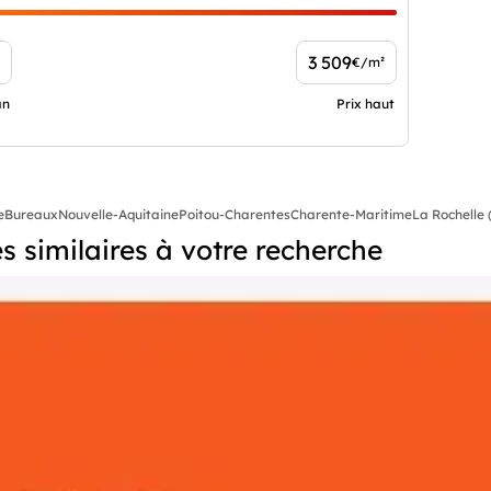
3 509
€/m²
an
Prix haut
e
Bureaux
Nouvelle-Aquitaine
Poitou-Charentes
Charente-Maritime
La Rochelle 
 similaires à votre recherche