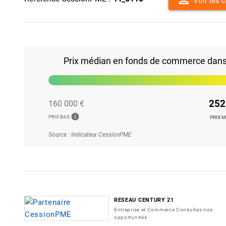
Voir les 
Prix médian en fonds de commerce dans l
252
160 000 €
info
PRIX BAS
PRIX 
Source : Indicateur CessionPME
RESEAU CENTURY 21
Entreprise et Commerce Consultez nos
opportunités