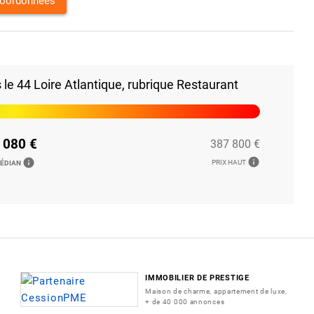
coordonnées
e 44 Loire Atlantique, rubrique Restaurant
 080 €
387 800 €
info
info
PRIX HAUT
MÉDIAN
IMMOBILIER DE PRESTIGE
Maison de charme, appartement de luxe,
+ de 40 000 annonces