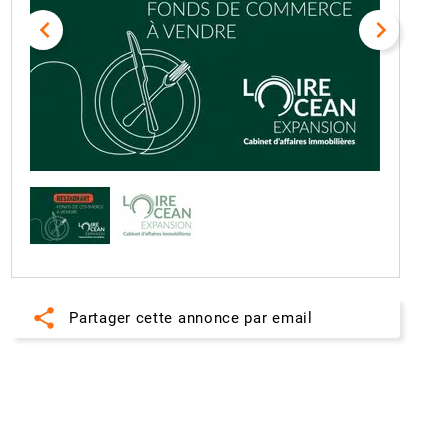
navigate_before
navigate_next
share
Partager cette annonce par email