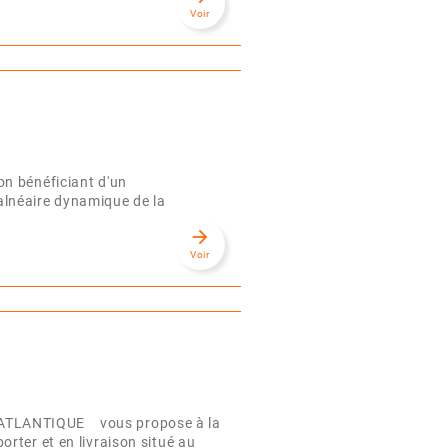
Voir
n bénéficiant d'un
alnéaire dynamique de la
arrow_forward
Voir
ATLANTIQUE vous propose à la
rter et en livraison situé au