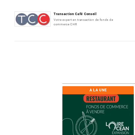
Transaction Café Conseil
Votre expert en transaction de fonds de
commerce CHR
A LA UNE