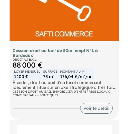
Cession droit au bail de 50m² empl N°1 à
Bordeaux
DROIT AU BAIL
88 000 €
LOYER MENSUEL
SURFACE
MONTANT AU M²
1 100 €
75 m²
176,04 €/m²/an
À céder, droit au bail d'un local commercial
idéalement situé sur un axe stratégique à très fort
passage.
CESSION DROIT AU BAIL IMMOBILIER D'ENTREPRISE LOCAUX
COMMERCIAUX - BOUTIQUES
Bénéficiant d'une excellente visibilité, ce local est
parfait pour tout projet commercial Premium.
Voir le détail
DESCRIPTION DU BIEN :
️ Surface de vente : 50 m² (bel espacede vente de
plain-pied)
️ Surfaces annexes : env. 25 m² (stockage / réserve
/ sanitaire)