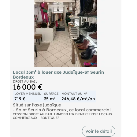
Local 35m² à louer axe Judaïque-St Seurin
Bordeaux
DROIT AU BAIL
16 000 €
LOYER MENSUEL
SURFACE
MONTANT AU M²
719 €
35 m²
246,48 €/m²/an
Situé sur l'axe judaïque
- Saint Seurin à Bordeaux, ce local commercial
d'une surface d'env. 35m² profitant d'un fort
CESSION DROIT AU BAIL IMMOBILIER D'ENTREPRISE LOCAUX
COMMERCIAUX - BOUTIQUES
passage piéton offre une très belle vitrine pour
toutes les activités de prêt à porter, services ou
ventes de produits finis.
Voir le détail