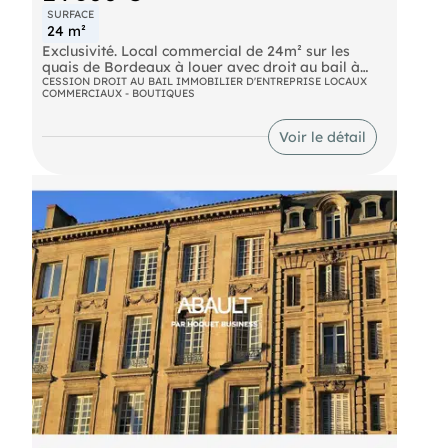
SURFACE
24 m²
Exclusivité. Local commercial de 24m² sur les
quais de Bordeaux à louer avec droit au bail à
céder de 24.800€ FAI. Bon état. Belle visibilité.
CESSION DROIT AU BAIL IMMOBILIER D'ENTREPRISE LOCAUX
COMMERCIAUX - BOUTIQUES
Bien desservi : arrêt de tram St Michel. Toutes
activités sauf nuisances. Loyer attractif : 718 euros
par mois HC HT. Idéal coiffeur, bijoux fantaisie,
Voir le détail
artisanat.