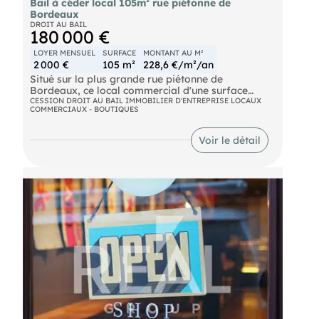
Bail à céder local 105m² rue piétonne de
Bordeaux
DROIT AU BAIL
180 000 €
LOYER MENSUEL
SURFACE
MONTANT AU M²
2 000 €
105 m²
228,6 €/m²/an
Situé sur la plus grande rue piétonne de
Bordeaux, ce local commercial d'une surface
d'env 105m² offre une très belle visibilité pour
CESSION DROIT AU BAIL IMMOBILIER D'ENTREPRISE LOCAUX
COMMERCIAUX - BOUTIQUES
toutes les activités hors nuisances.
Voir le détail