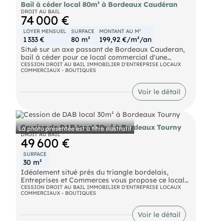
Bail à céder local 80m² à Bordeaux Caudéran
DROIT AU BAIL
74 000 €
LOYER MENSUEL
SURFACE
MONTANT AU M²
1 333 €
80 m²
199,92 €/m²/an
Situé sur un axe passant de Bordeaux Cauderan,
bail à céder pour ce local commercial d'une
surface d'env. 80m² ouvert à toutes les activités.
CESSION DROIT AU BAIL IMMOBILIER D'ENTREPRISE LOCAUX
COMMERCIAUX - BOUTIQUES
Voir le détail
Cession de DAB local 30m² à Bordeaux Tourny
La photo présentée est à titre illustratif
DROIT AU BAIL
49 600 €
SURFACE
30 m²
Idéalement situé prés du triangle bordelais,
Entreprises et Commerces vous propose ce local
commercial, d'environ 30 m², avec une belle
CESSION DROIT AU BAIL IMMOBILIER D'ENTREPRISE LOCAUX
COMMERCIAUX - BOUTIQUES
visibilité.Loyer 944 Euro pas de TVA, bail jusqu'en
2033. Nouveau bail.Pas de restauration. Prix de
cession : 40 000 Euro net vendeur Honoraires à la
Voir le détail
charge du preneur : 8000 Euro HT 9600 Euro TTC.