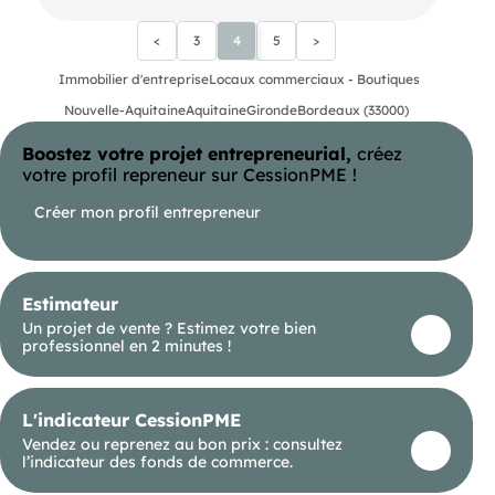
<
3
4
5
>
Immobilier d'entreprise
Locaux commerciaux - Boutiques
Nouvelle-Aquitaine
Aquitaine
Gironde
Bordeaux (33000)
Boostez votre projet entrepreneurial,
créez
votre profil repreneur sur CessionPME !
Créer mon profil entrepreneur
Estimateur
Un projet de vente ? Estimez votre bien
professionnel en 2 minutes !
L'indicateur CessionPME
Vendez ou reprenez au bon prix : consultez
l’indicateur des fonds de commerce.