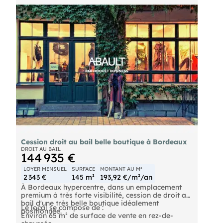
Les plus : secteur très recherché, visibilité, rue
dynamique
Loyer mensuel : 1 661 €
Prix de cession : 45 000 € HH/HDA
Honoraires agence à la charge du cessionnaire : 8
300 € HT
A voir rapidement
Référence annonce : 17384B
Cession droit au bail belle boutique à Bordeaux
DROIT AU BAIL
144 935 €
LOYER MENSUEL
SURFACE
MONTANT AU M²
2 343 €
145 m²
193,92 €/m²/an
À Bordeaux hypercentre, dans un emplacement
premium à très forte visibilité, cession de droit au
bail d'une très belle boutique idéalement
Le local se compose de :
positionnée.
Environ 65 m² de surface de vente en rez-de-