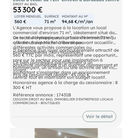
DROIT AU BAIL
53 300 €
LOYER MENSUEL
SURFACE
MONTANT AU M²
560 €
71 m²
94,68 €/m²/an
L'Agence vous propose à la location un local
commercial d'environ 71 m², idéalement situé dans
un secteur dynamique, à proximité immédiate du
Ce local développe une surface d'environ 71 m²,
quartier Saint-Michel à Bordeaux.
offrant un espace fonctionnel pouvant accueillir
différentes activités commerciales ou
Il bénéficie d'un loyer particulièrement attractif de
professionnelles (hors nuisances).
560 € TTC par mois, représentant une opportunité
rare sur le secteur pour une implantation à
Ce bien conviendra parfaitement à un
proximité immédiate d'un quartier commerçant et
commerçant, un artisan ou une activité de services
vivant.
souhaitant s'implanter dans un environnement
Prix de cession net cédant : 45 000 €
central tout en maîtrisant son budget locatif.
Honoraires agence à la charge du cessionnaire : 8
300 € HT
Référence annonce : 17431B
CESSION DROIT AU BAIL IMMOBILIER D'ENTREPRISE LOCAUX
COMMERCIAUX - BOUTIQUES
Voir le détail