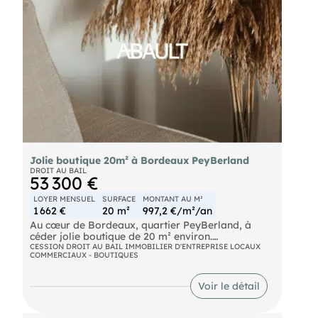
Loyer annuel: 16 000€ (non soumis à TVA)
Prix de cession: 90 000€ net vendeur
Honoraires d'agence: 9 000€ HT
Jolie boutique 20m² à Bordeaux PeyBerland
DROIT AU BAIL
53 300 €
LOYER MENSUEL
SURFACE
MONTANT AU M²
1 662 €
20 m²
997,2 €/m²/an
Au cœur de Bordeaux, quartier PeyBerland, à
céder jolie boutique de 20 m² environ.
CESSION DROIT AU BAIL IMMOBILIER D'ENTREPRISE LOCAUX
COMMERCIAUX - BOUTIQUES
Idéalement placé, dans une rue commerçante et
de passage, le local dispose d'une surface de
Voir le détail
vente et des sanitaires privatifs avec lave-mains.
Pas de restauration possible et pas de TVA.