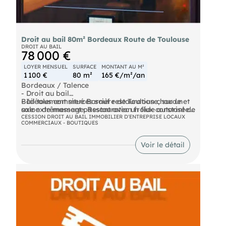
Droit au bail 80m² Bordeaux Route de Toulouse
DROIT AU BAIL
78 000 €
LOYER MENSUEL
SURFACE
MONTANT AU M²
1 100 €
80 m²
165 €/m²/an
Bordeaux / Talence
- Droit au bail
- Idéalement situé Barrière de Toulouse, sur un
Bail tous commerces sauf restauration chaude et
axe extrêmement passant avec un flux constant de
salon de massage. Restauration froide autorisée.
véhicules, le service Commerce de vous propose
CESSION DROIT AU BAIL IMMOBILIER D'ENTREPRISE LOCAUX
COMMERCIAUX - BOUTIQUES
un local commercial d'environ 80 m² en rez-de-
Loyer : 1 100€ NET / HC / mois
chaussée. Local en très bon état.
Droit au bail : 78 000€ F.A.I.
Voir le détail