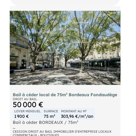
Bail à céder local de 75m² Bordeaux Fondaudège
DROIT AU BAIL
50 000 €
LOYER MENSUEL
SURFACE
MONTANT AU M²
1 900 €
75 m²
303,96 €/m²/an
Bail à céder BORDEAUX / 75m²
Quartier Fondaudège, bail à céder d'un local
CESSION DROIT AU BAIL IMMOBILIER D'ENTREPRISE LOCAUX
COMMERCIAUX - BOUTIQUES