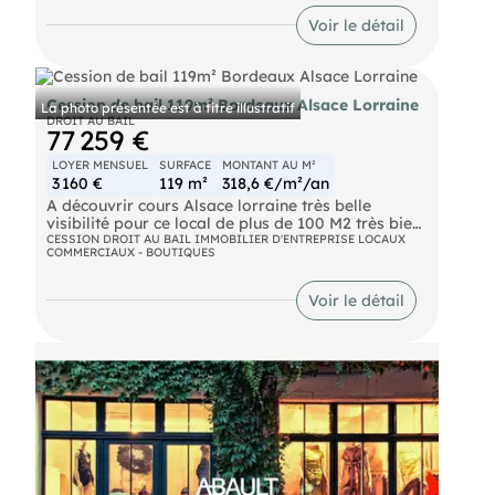
nombreuses activités : prêt à porter, concept
store, activité de services, petite restauration sans
Voir le détail
extraction Loyer mensuel 1 200Euro charges
comprises Vente du DAB : 150 000Euro net
vendeur Honoraires : 30%HT du loyer annuel et
5%HT du DAB à la charge de l'acquéreur. Contact :
Cession de bail 119m² Bordeaux Alsace Lorraine
La photo présentée est à titre illustratif
DROIT AU BAIL
77 259 €
LOYER MENSUEL
SURFACE
MONTANT AU M²
3 160 €
119 m²
318,6 €/m²/an
A découvrir cours Alsace lorraine très belle
visibilité pour ce local de plus de 100 M2 très bien
placé axe prioritaire à proximité du tram nouveau
CESSION DROIT AU BAIL IMMOBILIER D'ENTREPRISE LOCAUX
COMMERCIAUX - BOUTIQUES
bail à réaliser loyer 3162.86 euros HTHC
honoraires agence 5% du montant du droit au bail
et 30 % du loyer annuel HTHC Pour tout contact
Voir le détail