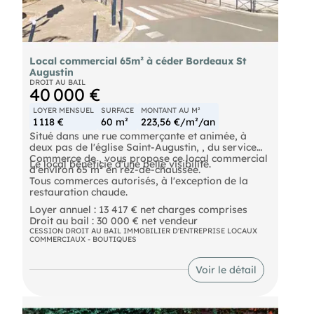
Local commercial 65m² à céder Bordeaux St
Augustin
DROIT AU BAIL
40 000 €
LOYER MENSUEL
SURFACE
MONTANT AU M²
1 118 €
60 m²
223,56 €/m²/an
Situé dans une rue commerçante et animée, à
deux pas de l'église Saint-Augustin, , du service
Commerce de , vous propose ce local commercial
Le local bénéficie d'une belle visibilité.
d'environ 65 m² en rez-de-chaussée.
Tous commerces autorisés, à l'exception de la
restauration chaude.
Loyer annuel : 13 417 € net charges comprises
Droit au bail : 30 000 € net vendeur
CESSION DROIT AU BAIL IMMOBILIER D'ENTREPRISE LOCAUX
COMMERCIAUX - BOUTIQUES
Voir le détail