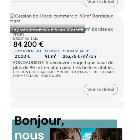
Voir le détail
d'environ7 m associé à une architecture
bordelaise en fera un très bel écrin.
Cession bail local commercial 90m² Bordeaux
La photo présentée est à titre illustratif
tram
DROIT AU BAIL
84 200 €
LOYER MENSUEL
SURFACE
MONTANT AU M²
2 000 €
91 m²
263,76 €/m²/an
FONDAUDEGE A découvrir magnifique local de
plus de 90 m2 en plain pied très belle visibilité
face au tram bail neuf loyer 2000 euros prix de
CESSION DROIT AU BAIL IMMOBILIER D'ENTREPRISE LOCAUX
COMMERCIAUX - BOUTIQUES
cession 65 000 euros honoraires 5% du prix de
cession et 30% du loyer annuel ht contact nestenn
Voir le détail