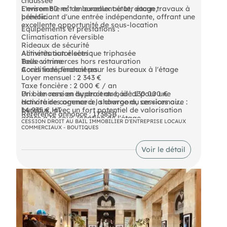
chaussée
Environ 80 m² de bureaux au 1er étage,
L'ensemble est en excellent état, aucun travaux à
bénéficiant d'une entrée indépendante, offrant une
prévoir.
excellente opportunité de sous-location
Équipements et prestations :
Climatisation réversible
Rideaux de sécurité
Alimentation électrique triphasée
Activités autorisées :
Belle vitrine
Tous commerces hors restauration
Accès indépendant pour les bureaux à l'étage
Conditions financières :
Loyer mensuel : 2 343 €
Taxe foncière : 2 000 € / an
Prix de cession du droit au bail : 130 000 €
Un bien rare en hypercentre, idéal pour une
Honoraires agence à la charge du cessionnaire :
activité de commerce, showroom, services ou
14 935 € HT
bureaux, avec un fort potentiel de valorisation
Référence annonce : 17385B
grâce à la sous-location de l'étage.
CESSION DROIT AU BAIL IMMOBILIER D'ENTREPRISE LOCAUX
COMMERCIAUX - BOUTIQUES
Voir le détail