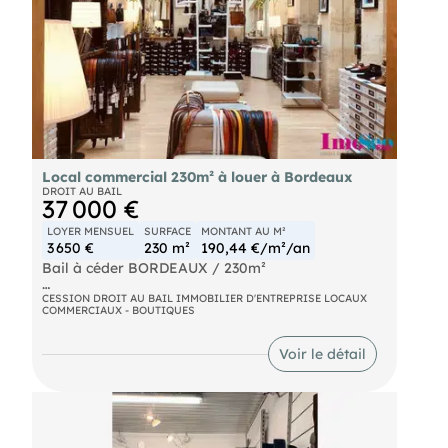
Local commercial 230m² à louer à Bordeaux
DROIT AU BAIL
37 000 €
LOYER MENSUEL
SURFACE
MONTANT AU M²
3 650 €
230 m²
190,44 €/m²/an
Bail à céder BORDEAUX / 230m²
itué sur un des grands cours de Bordeaux à
CESSION DROIT AU BAIL IMMOBILIER D'ENTREPRISE LOCAUX
COMMERCIAUX - BOUTIQUES
proximité du jardin public, local commercial à
louer d'une surface d'env. 230m². Offrant une très
belle visibilité avec un grand linéaire de vitrine,
Voir le détail
cet emplacement est idéal pour toutes les activités
hors nuisances du type salle de sport, cabinet
médical, show room ou encore atelier créatif.
DAB : 25.000,00€