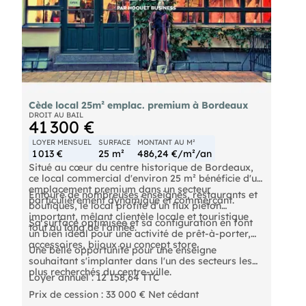
Cède local 25m² emplac. premium à Bordeaux
DROIT AU BAIL
41 300 €
LOYER MENSUEL
SURFACE
MONTANT AU M²
1 013 €
25 m²
486,24 €/m²/an
Situé au cœur du centre historique de Bordeaux,
ce local commercial d'environ 25 m² bénéficie d'un
emplacement premium dans un secteur
Entouré de nombreuses enseignes, restaurants et
particulièrement dynamique et commerçant.
boutiques, le local profite d'un flux piéton
important, mêlant clientèle locale et touristique
Sa surface optimisée et sa configuration en font
tout au long de l'année.
un bien idéal pour une activité de prêt-à-porter,
accessoires, bijoux ou concept store.
Une belle opportunité pour une enseigne
souhaitant s'implanter dans l'un des secteurs les
plus recherchés du centre-ville.
Loyer annuel : 12 158,64 TTC
Prix de cession : 33 000 € Net cédant