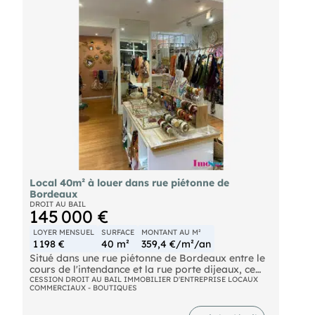
Local 40m² à louer dans rue piétonne de
Bordeaux
DROIT AU BAIL
145 000 €
LOYER MENSUEL
SURFACE
MONTANT AU M²
1 198 €
40 m²
359,4 €/m²/an
Situé dans une rue piétonne de Bordeaux entre le
cours de l'intendance et la rue porte dijeaux, ce
local commercial d'une surface d'env. 40 m²
CESSION DROIT AU BAIL IMMOBILIER D'ENTREPRISE LOCAUX
COMMERCIAUX - BOUTIQUES
profite d'une très belle visibilité pour mettre en
valeur une marque dans le domaine de
l'équipement de la personne. Son linéaire vitrine