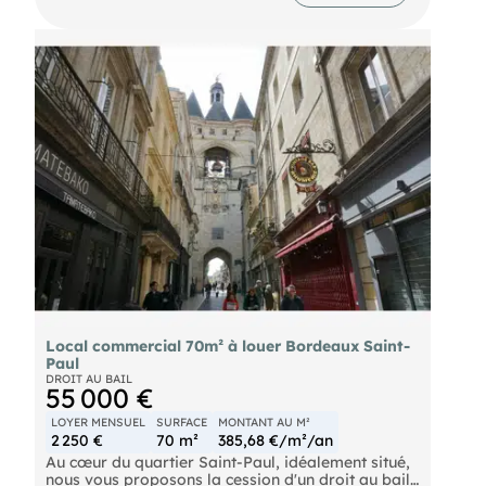
Les informations sur les risques auxquels ce bien
est exposé sont disponibles sur le site Géorisques :
Prix de cession honoraires d’agence HT inclus : 88
000 €
Prix de cession hors honoraires d’agence : 79 200
€
Honoraires d'agence charge acquéreur : 8 800 €
HT + 1 760 € TVA, soit 10 560 € TTC
, : ,
- EI
- 809 004 138
Local commercial 70m² à louer Bordeaux Saint-
Paul
DROIT AU BAIL
55 000 €
LOYER MENSUEL
SURFACE
MONTANT AU M²
2 250 €
70 m²
385,68 €/m²/an
Au cœur du quartier Saint-Paul, idéalement situé,
nous vous proposons la cession d'un droit au bail