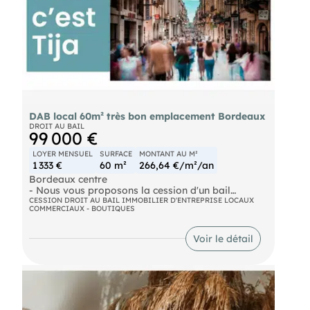
DAB local 60m² très bon emplacement Bordeaux
DROIT AU BAIL
99 000 €
LOYER MENSUEL
SURFACE
MONTANT AU M²
1 333 €
60 m²
266,64 €/m²/an
Bordeaux centre
- Nous vous proposons la cession d'un bail
commercial d'un local commercial sur un très bon
CESSION DROIT AU BAIL IMMOBILIER D'ENTREPRISE LOCAUX
COMMERCIAUX - BOUTIQUES
emplacement d'une surface d'environ 60m², une
cave à usage de stockage d'environ 80m².
Voir le détail
Possibilité d'avoir une terrasse/étalage devant le
local.
Possibilité de tout commerces sauf activités avec
nuisances.