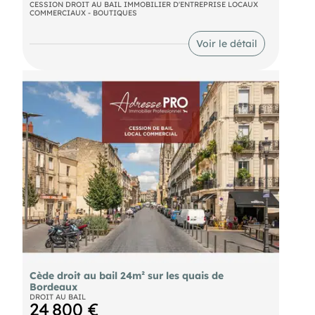
Commerce de , vous propose un local commercial
CESSION DROIT AU BAIL IMMOBILIER D'ENTREPRISE LOCAUX
COMMERCIAUX - BOUTIQUES
d'environ 65 m² en rez-de-chaussée et un sous-sol
aménagé d'environ la même surface.
Voir le détail
Loyer annuel : 3426€ NET/ HC
Prix de vente : 350 000 € net vendeur
Honoraires : 25 000 € HT
Cède droit au bail 24m² sur les quais de
Bordeaux
DROIT AU BAIL
24 800 €