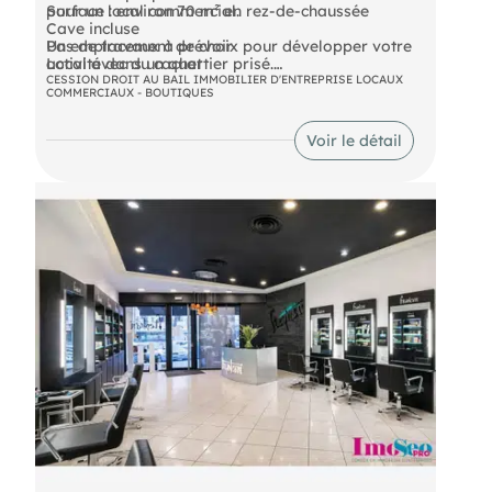
pour un local commercial.
Surface : environ 70 m² en rez-de-chaussée
Cave incluse
Pas de travaux à prévoir
Un emplacement de choix pour développer votre
Local avec du cachet
activité dans un quartier prisé.
CESSION DROIT AU BAIL IMMOBILIER D'ENTREPRISE LOCAUX
COMMERCIAUX - BOUTIQUES
Loyer : 2 250 € NET/MOIS
Droit au bail : 50 000 € Net Vendeur
Voir le détail
Honoraires : 5 000 € HT