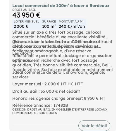
Local commercial de 100m² à louer à Bordeaux
DROIT AU BAIL
43 950 €
LOYER MENSUEL
SURFACE
MONTANT AU M²
2 000 €
100 m²
240 €/m²/an
Situé sur un axe à très fort passage, ce local
commercial bénéficie d'une excellente visibilité
grâce à sa belle vitrine offrant un linéaire attractif
D'une surface totale d'environ 100 m², il se
idéal pour capter le flux piéton et véhicule.
compose, d'un espace de vente lumineux et
facilement aménageable, d'une réserve
Les atouts:
fonctionnelle permettant stockage et organisation
optimale.
Emplacement recherché avec fort passage
quotidien, Très bonne visibilité commerciale, Belle
façade vitrée, Surface exploitable immédiatement
Idéal commerce de détail, showroom, agence,
services
Loyer mensuel : 2 000 € HT HC HTF
Droit au Bail : 35 000 € net cédant
Honoraires agence charge preneur: 8 950 € HT
Référence annonce : 17482B
CESSION DROIT AU BAIL IMMOBILIER D'ENTREPRISE LOCAUX
COMMERCIAUX - BOUTIQUES
Voir le détail