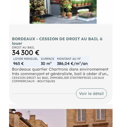
Les informations sur les risques auxquels ce bien
est exposé sont disponibles sur le site Géorisques :
BORDEAUX - CESSION DE DROIT AU BAIL à
louer
DROIT AU BAIL
34 300 €
LOYER MENSUEL
SURFACE
MONTANT AU M²
965 €
30 m²
386,04 €/m²/an
Bordeaux quartier Chartrons dans environnement
très commerçant et généraliste, bail à céder d'une
très jolie boutique de 30 m² environ, triphasé,
CESSION DROIT AU BAIL IMMOBILIER D'ENTREPRISE LOCAUX
COMMERCIAUX - BOUTIQUES
idéal Epicerie ou alimentaire sans cuisson sur
place, pas de travaux à prévoir, Pas de TVA
Voir le détail
loyer HC / mois : 965 €
Prix de cession net vendeur : 28 000 €
Ref :765 VB