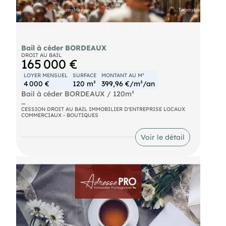
Bail à céder BORDEAUX
DROIT AU BAIL
165 000 €
LOYER MENSUEL
SURFACE
MONTANT AU M²
4 000 €
120 m²
399,96 €/m²/an
Bail à céder BORDEAUX / 120m²
Emplacement numéro 1, rue Sainte Catherine, bail
CESSION DROIT AU BAIL IMMOBILIER D'ENTREPRISE LOCAUX
COMMERCIAUX - BOUTIQUES
à céder d'un local commercial d'environ 120m².
Linéaire de 6m, 2 clims réversible, local en parfait
état.
Voir le détail
DAB : 150.000 Net Vendeur