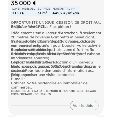
35 000 €
LOYER MENSUEL
SURFACE
MONTANT AU M²
1 150 €
31 m²
445,2 €/m²/an
OPPORTUNITÉ UNIQUE  CESSION DE DROIT AU
BAIL À ARCACHON
Emplacement n°1 bis Flux piéton !
Idéalement situé au cœur d'Arcachon, à seulement
20 mètres de l'avenue Gambetta et bénéficiant
d'une visibilité directe depuis l'avenue, ce local
Surface totale : 31 m² (dont 26 m² de surface de
commercial est parfait pour booster votre activité
vente commerciale)
ou lancer votre concept.
Emplacement : Numéro 1 bis, zone à fort trafic
Conditions financières :
Caractéristiques du bien :
Activités autorisées : Tout commerce (sauf cuisson
Prix de vente (Droit au bail) : 30 000 € Net
et nuisances sonores)
Vendeur
Le plus : Possibilité de rédaction d'un nouveau
Loyer annuel : 13 800 € HT / an
Contact & Visites
bail.
Honoraires d'agence : 5 000 € HT en sus du prix
Ne laissez pas passer cette opportunité rare sur le
de vente
secteur. Pour toute demande d'information ou
Téléphone :
pour organiser une visite, contactez :
E-mail :
Cabinet  Votre partenaire en immobilier de
commerce.
CESSION DROIT AU BAIL IMMOBILIER D'ENTREPRISE LOCAUX
COMMERCIAUX - BOUTIQUES
- Loyer annuel : 13800 € HT
Voir le détail
- Charges annuelles : 660 € NET
- Honoraires : 5000 € HT