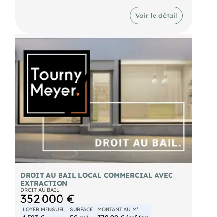
Bail neuf à venir, pas de travaux à prévoir
Voir le détail
Prix de cession : 60 000 € net vendeur
Loyer / mois : 3700 €
Honoraires agence HT en sus : 6300 €
Ref. : 824 VB
Les informations sur les risques auxquels ce bien
est exposé sont disponibles sur le site Géorisques :
DROIT AU BAIL LOCAL COMMERCIAL AVEC
EXTRACTION
DROIT AU BAIL
352 000 €
LOYER MENSUEL
SURFACE
MONTANT AU M²