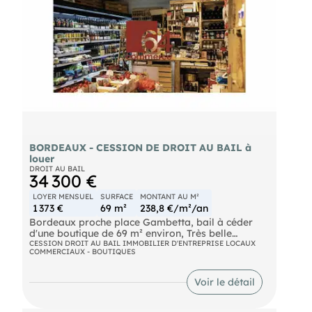
BORDEAUX - CESSION DE DROIT AU BAIL à
louer
DROIT AU BAIL
34 300 €
LOYER MENSUEL
SURFACE
MONTANT AU M²
1 373 €
69 m²
238,8 €/m²/an
Bordeaux proche place Gambetta, bail à céder
d'une boutique de 69 m² environ, Très belle
devanture à l'ancienne, boiserie en intérieur, grille
CESSION DROIT AU BAIL IMMOBILIER D'ENTREPRISE LOCAUX
COMMERCIAUX - BOUTIQUES
de sécurité, très belles hauteurs sous plafond, pas
de TVA
Voir le détail
Loyer HC / mois : 1373 €
Prix de cession net vendeur 28 000 €