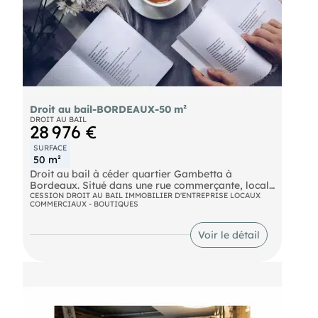
Droit au bail-BORDEAUX-50 m²
DROIT AU BAIL
28 976 €
SURFACE
50 m²
Droit au bail à céder quartier Gambetta à
Bordeaux. Situé dans une rue commerçante, local
refait à neuf d'environ 50m². Petite restauration
CESSION DROIT AU BAIL IMMOBILIER D'ENTREPRISE LOCAUX
COMMERCIAUX - BOUTIQUES
sans extraction autorisée. Idéal coffee shop,
pâtisserie. Loyer 1.500€/mois HT HC. Prix 28.976€
FAI (dont 5.976€ TTC d'honoraires).
Voir le détail