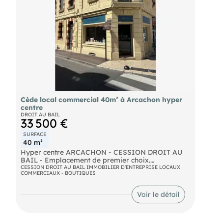
Cède local commercial 40m² à Arcachon hyper
centre
DROIT AU BAIL
33 500 €
SURFACE
40 m²
Hyper centre ARCACHON - CESSION DROIT AU
BAIL - Emplacement de premier choix.
CESSION DROIT AU BAIL IMMOBILIER D'ENTREPRISE LOCAUX
COMMERCIAUX - BOUTIQUES
Local commercial d'environ 40m² avec vitrine,
bénéficiant d'une cave de même superficie (40m²),
offrant un espace de stockage appréciable.
Voir le détail
Des toilettes indépendants avec lave mains.
Bail commercial en cours jusqu'au 6 juillet 2034.