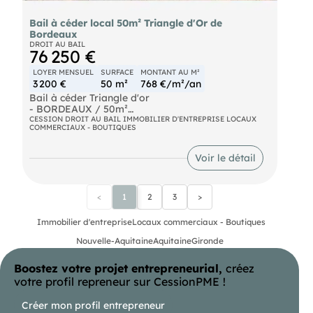
Bail à céder local 50m² Triangle d'Or de
Bordeaux
DROIT AU BAIL
76 250 €
LOYER MENSUEL
SURFACE
MONTANT AU M²
3 200 €
50 m²
768 €/m²/an
Bail à céder Triangle d'or
- BORDEAUX / 50m²
CESSION DROIT AU BAIL IMMOBILIER D'ENTREPRISE LOCAUX
COMMERCIAUX - BOUTIQUES
Situé au cœur du Triangle d'Or de Bordeaux, dans
un environnement haut de gamme, local
commercial au rez-de-chaussée d'environ 35 m²
Voir le détail
bénéficiant d'une excellente visibilité avec un
important mètre liméaire de vitrine et une double
porte vitrée. Idéal enseigne haut de gamme,
<
1
2
3
>
commerce de détail, showroom, galerie ou
activité de services haut de gamme (hors
restauration avec extraction).
Immobilier d'entreprise
Locaux commerciaux - Boutiques
Nouvelle-Aquitaine
Aquitaine
Gironde
DAB : 60.000,00€ Net cédant
Boostez votre projet entrepreneurial,
créez
votre profil repreneur sur CessionPME !
Créer mon profil entrepreneur