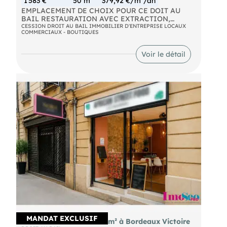
1 583 €
50 m²
379,92 €/m²/an
EMPLACEMENT DE CHOIX POUR CE DOIT AU
BAIL RESTAURATION AVEC EXTRACTION,
PATISSERIE ET GLACES situé au coeur du
CESSION DROIT AU BAIL IMMOBILIER D'ENTREPRISE LOCAUX
COMMERCIAUX - BOUTIQUES
quartier St Pierre sur une rue piétonne très
fréquentée. Loyer raisonnable. Surface totale
d'environ 55m²
Voir le détail
MANDAT EXCLUSIF
Bail à céder local cial 42m² à Bordeaux Victoire