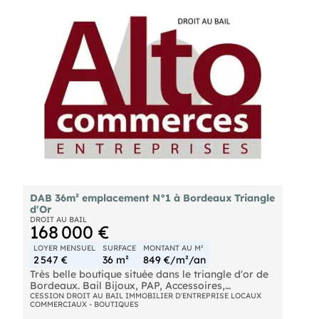
Idéal pour une activité commerciale (hors
activités soumises à réstrictions selon le bail).
Pour plus d'informations et conditions de cession,
me contacter. Ce bien vous est présenté par , votre
conseillère indépendante.
DAB 36m² emplacement N°1 à Bordeaux Triangle
d'Or
DROIT AU BAIL
168 000 €
LOYER MENSUEL
SURFACE
MONTANT AU M²
2 547 €
36 m²
849 €/m²/an
Très belle boutique située dans le triangle d'or de
Bordeaux. Bail Bijoux, PAP, Accessoires,
Chaussures... Superficie de 36 m2 + Mezzanine de
CESSION DROIT AU BAIL IMMOBILIER D'ENTREPRISE LOCAUX
COMMERCIAUX - BOUTIQUES
12 m2 et cave de 17 m2. En excellent état. Loyer