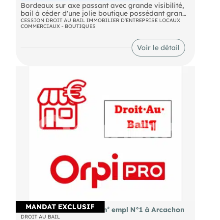
Bordeaux sur axe passant avec grande visibilité,
bail à céder d'une jolie boutique possédant grand
linéaire vitrine, belles hauteurs sous plafond 4.40
CESSION DROIT AU BAIL IMMOBILIER D'ENTREPRISE LOCAUX
COMMERCIAUX - BOUTIQUES
m, prestations anciennes conservées,
Loyer HT HC / mois : 1800 €
Voir le détail
Prix de cession net vendeur : 70 000 €
Honoraires agence HT en plus : 10 % du prix de
cession
Ref :820 VB
MANDAT EXCLUSIF
Cession bail local de 31m² empl N°1 à Arcachon
DROIT AU BAIL