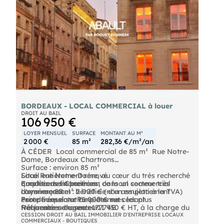
BORDEAUX - LOCAL COMMERCIAL à louer
DROIT AU BAIL
106 950 €
LOYER MENSUEL
SURFACE
MONTANT AU M²
2 000 €
85 m²
282,36 €/m²/an
À CÉDER  Local commercial de 85 m²  Rue Notre-
Dame, Bordeaux Chartrons
Surface : environ 85 m²
Situé Rue Notre-Dame, au cœur du très recherché
Local entièrement rénové
quartier des Chartrons, ce local commercial
Emplacement premium dans un secteur très
Conditions financières :
d'environ 85 m² bénéficie d'un emplacement
commerçant
Loyer mensuel : 2 000 € (non assujetti à la TVA)
exceptionnel sur l'une des rues les plus
Forte fréquentation piétonne
Prix de cession : 95 000 € net cédant
fréquentées du secteur.
Honoraires d'agence : 11 950 € HT, à la charge du
Référence annonce : 17774B
cessionnaire
CESSION DROIT AU BAIL IMMOBILIER D'ENTREPRISE LOCAUX
COMMERCIAUX - BOUTIQUES
Entièrement rénové avec beaucoup de goût, il