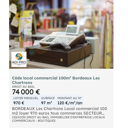
Cède local commercial 100m² Bordeaux Les
Chartrons
DROIT AU BAIL
74 000 €
LOYER MENSUEL
SURFACE
MONTANT AU M²
970 €
97 m²
120 €/m²/an
BORDEAUX Les Chartrons Local commercial 100
m2 loyer 970 euros tous commerces SECTEUR
CHARTRONS, en plein coeur d'une artère du joli
CESSION DROIT AU BAIL IMMOBILIER D'ENTREPRISE LOCAUX
COMMERCIAUX - BOUTIQUES
quartier, retrouvez ce bel espace de100 m2 de
plain-pied pour votre projet commercial,