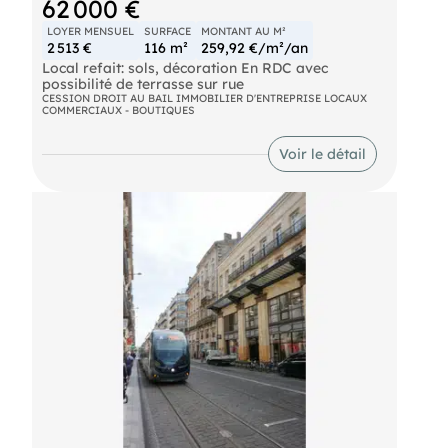
62 000 €
Honoraires d'agence charge acquéreur : 5 000 €
HT + 1 000 € TVA, soit 6 000 € TTC
LOYER MENSUEL
SURFACE
MONTANT AU M²
2 513 €
116 m²
259,92 €/m²/an
Nadia MARAIS, : ,
Local refait: sols, décoration En RDC avec
- EI
possibilité de terrasse sur rue
CESSION DROIT AU BAIL IMMOBILIER D'ENTREPRISE LOCAUX
COMMERCIAUX - BOUTIQUES
Voir le détail