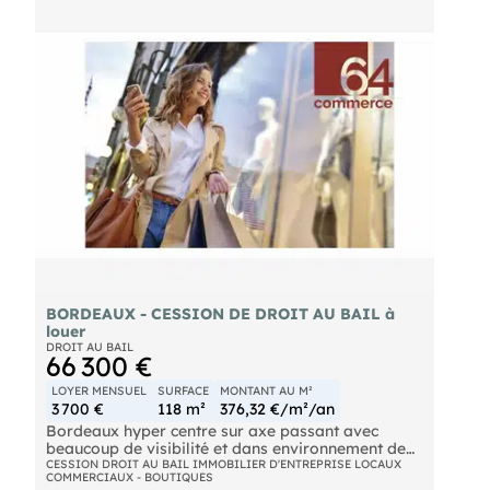
Honoraires agence en plus : 6300 € HT
ref : 825 VB
BORDEAUX - CESSION DE DROIT AU BAIL à
louer
DROIT AU BAIL
66 300 €
LOYER MENSUEL
SURFACE
MONTANT AU M²
3 700 €
118 m²
376,32 €/m²/an
Bordeaux hyper centre sur axe passant avec
beaucoup de visibilité et dans environnement de
grandes enseignes, bail à céder d'une très jolie
CESSION DROIT AU BAIL IMMOBILIER D'ENTREPRISE LOCAUX
COMMERCIAUX - BOUTIQUES
boutique de 80 m2 environ + cave de 38m² environ