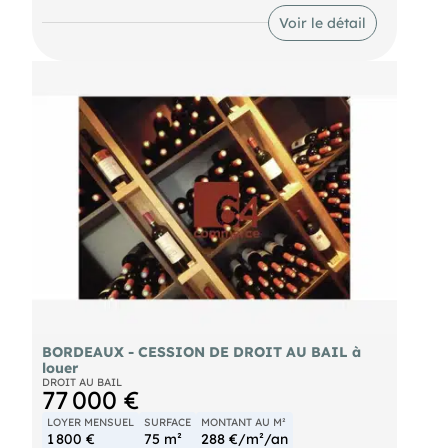
7640€ / trimestre.
Voir le détail
BORDEAUX - CESSION DE DROIT AU BAIL à
louer
DROIT AU BAIL
77 000 €
LOYER MENSUEL
SURFACE
MONTANT AU M²
1 800 €
75 m²
288 €/m²/an