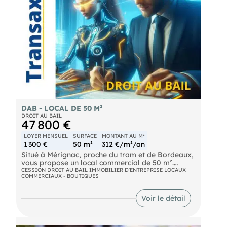
DAB - LOCAL DE 50 M²
DROIT AU BAIL
47 800 €
LOYER MENSUEL
SURFACE
MONTANT AU M²
1 300 €
50 m²
312 €/m²/an
Situé à Mérignac, proche du tram et de Bordeaux,
vous propose un local commercial de 50 m².
Parking à disposition, zone de chalandise
CESSION DROIT AU BAIL IMMOBILIER D'ENTREPRISE LOCAUX
COMMERCIAUX - BOUTIQUES
dynamique, Idéal pour une activité de coiffure,
esthétique ou autre.
Voir le détail