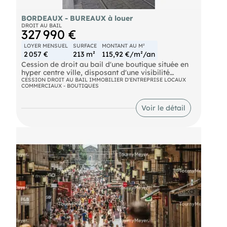
BORDEAUX - BUREAUX à louer
DROIT AU BAIL
327 990 €
LOYER MENSUEL
SURFACE
MONTANT AU M²
2 057 €
213 m²
115,92 €/m²/an
Cession de droit au bail d'une boutique située en
hyper centre ville, disposant d'une visibilité
maximale en angle de rue. La surface totale est de
CESSION DROIT AU BAIL IMMOBILIER D'ENTREPRISE LOCAUX
COMMERCIAUX - BOUTIQUES
210m² dont environ 81m² de surface de vente, le
reste des surfaces étant en sous-sol.
Voir le détail
Loyer annuel : 24 685,32 € HT
Prix de cession : 300.000 € net vendeur
Ref :