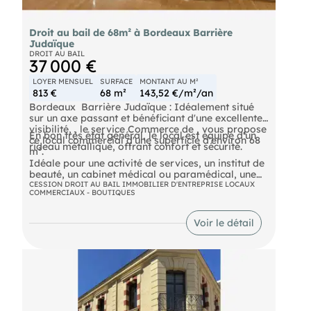
Droit au bail de 68m² à Bordeaux Barrière
Judaïque
DROIT AU BAIL
37 000 €
LOYER MENSUEL
SURFACE
MONTANT AU M²
813 €
68 m²
143,52 €/m²/an
Bordeaux  Barrière Judaïque : Idéalement situé
sur un axe passant et bénéficiant d'une excellente
visibilité, , le service Commerce de , vous propose
En bon très état général, le local est équipé d'un
ce local commercial d'une superficie d'environ 68
rideau métallique, offrant confort et sécurité.
m².
Idéale pour une activité de services, un institut de
beauté, un cabinet médical ou paramédical, une
agence ou toute autre activité tertiaire.
CESSION DROIT AU BAIL IMMOBILIER D'ENTREPRISE LOCAUX
COMMERCIAUX - BOUTIQUES
Loyer : 9 756 € NET / HC / an
Droit au bail : 30 000 € Net vendeur
Voir le détail