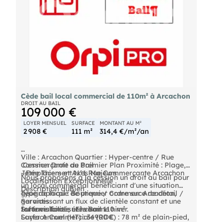
Cède bail local commercial de 110m² à Arcachon
DROIT AU BAIL
109 000 €
LOYER MENSUEL
SURFACE
MONTANT AU M²
2 908 €
111 m²
314,4 €/m²/an
Ville : Arcachon Quartier : Hyper-centre / Rue
️ Cession Droit au Bail
Commerçante de Premier Plan Proximité : Plage,
- Emplacement N°1 Rue Commerçante Arcachon
Jetée Thiers et Axes Majeurs
Nous proposons à la cession un droit au bail pour
Localisation Exceptionnelle
un local commercial bénéficiant d'une situation
Description duBien
géographique de premier ordre sur Arcachon,
Type de local : Boutique / Commerce de détail /
garantissant un flux de clientèle constant et une
Services
forte visibilité, été comme hiver.
Surface Totale : Environ 110 m²
Informations sur le Bail
Surface Commerciale (RDC) : 78 m² de plain-pied,
Loyer Annuel (HT) : 34900 €