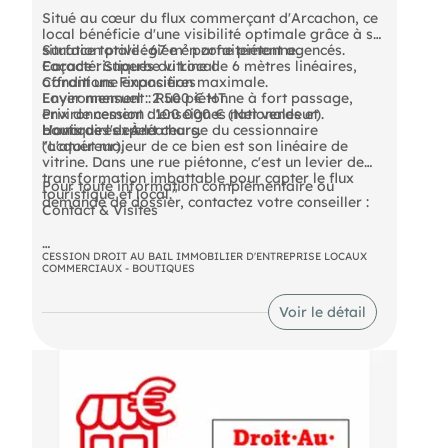
Situé au cœur du flux commerçant d'Arcachon, ce
local bénéficie d'une visibilité optimale grâce à sa
situation privilégiée en zone piétonne.
Surface totale : 67 m² parfaitement agencés.
Caractéristiques du Local
Façade : Superbe vitrine de 6 mètres linéaires,
offrant une exposition maximale.
Conditions Financières
Environnement : Rue piétonne à fort passage,
Loyer mensuel : 2 500 € HT.
environnement d'enseignes nationales et
Prix de cession : 100 000 € (Net vendeur).
boutiques de créateurs.
Honoraires : À la charge du cessionnaire
L'avis de l'expert
(acquéreur).
"L'atout majeur de ce bien est son linéaire de
vitrine. Dans une rue piétonne, c'est un levier de
transformation imbattable pour capter le flux
Pour toute information complémentaire ou
touristique et local."
demande de dossier, contactez votre conseiller :
Contact & Visites
CESSION DROIT AU BAIL IMMOBILIER D'ENTREPRISE LOCAUX
COMMERCIAUX - BOUTIQUES
- Loyer annuel : 30000 € HT
Voir le détail
- Taxe foncière : 1567 € Preneur
- Honoraires : 9000 € HT