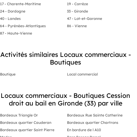
17 - Charente-Maritime
19 - Corrèze
Agence Imobilier Professionnel Gujan-Mestras
24 - Dordogne
33 - Gironde
40 - Landes
47 - Lot-et-Garonne
/ : Directeur
64 - Pyrénées-Atlantiques
86 - Vienne
-
87 - Haute-Vienne
Carte T CPI69 42319
RCP MMA IARD
Activités similaires Locaux commerciaux -
Boutiques
Boutique
Local commercial
Locaux commerciaux - Boutiques Cession
droit au bail en Gironde (33) par ville
Bordeaux Triangle Or
Bordeaux Rue Sainte Catherine
Bordeaux quartier Cauderan
Bordeaux quartier Chartrons
Bordeaux quartier Saint Pierre
En bordure de l A10