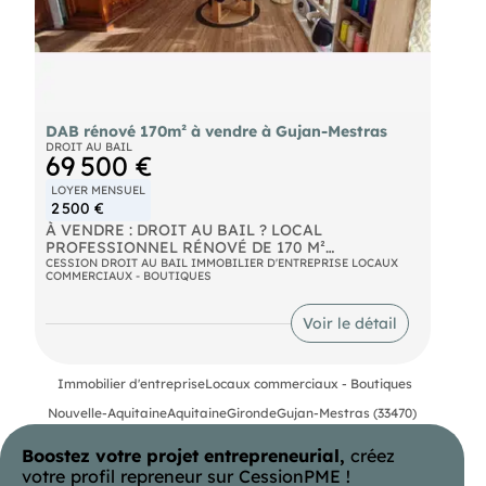
DAB rénové 170m² à vendre à Gujan-Mestras
DROIT AU BAIL
69 500 €
LOYER MENSUEL
2 500 €
À VENDRE : DROIT AU BAIL ? LOCAL
PROFESSIONNEL RÉNOVÉ DE 170 M²
CESSION DROIT AU BAIL IMMOBILIER D'ENTREPRISE LOCAUX
COMMERCIAUX - BOUTIQUES
Opportunité rare ! Cession d'un droit au bail pour
un local professionnel d'environ 170 m²,
entièrement rénové avec des prestations de
Voir le détail
qualité. Idéalement situé dans un emplacement
stratégique avec des facilités de stationnement, ce
bien offre un cadre parfait pour de multiples
Immobilier d'entreprise
Locaux commerciaux - Boutiques
activités : professions libérales, boutiques
éphémères, pratiques énergétiques, et bien plus
Nouvelle-Aquitaine
Aquitaine
Gironde
Gujan-Mestras (33470)
encore.
Boostez votre projet entrepreneurial,
créez
Le local, divisé en plusieurs lots actuellement
sous-loués (baux annuels renouvelables), génèrent
votre profil repreneur sur CessionPME !