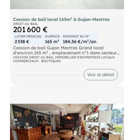
Cession de bail local 165m² à Gujan-Mestras
DROIT AU BAIL
201 600 €
LOYER MENSUEL
SURFACE
MONTANT AU M²
2 538 €
165 m²
184,56 €/m²/an
Cession de bail Gujan Mestras Grand local
d'environ 165 m² , emplacement n°1 dans secteur
touristique. Situé sur un axe passant et proches
CESSION DROIT AU BAIL IMMOBILIER D'ENTREPRISE LOCAUX
COMMERCIAUX - BOUTIQUES
autres commerces. Places de stationnements pour
la clientèle. Nombreuses activités possibles, telles
que boucherie, charcuterie, traiteur, rôtisserie,
Voir le détail
fromagerie, sandwicherie, épicerie, vins... Idéal
pour un professionnel souhaitant installer ou
développer son activité sur le Bassin d'Arcachon.
Belle opportunité à saisir ! (EI) Agent Commercial
- Numéro RSAC : 935173062
- Bordeaux.