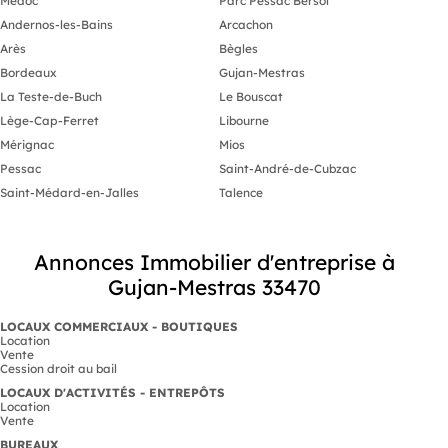
Medoc
Parc Pessac Bersol
Andernos-les-Bains
Arcachon
Arès
Bègles
Bordeaux
Gujan-Mestras
La Teste-de-Buch
Le Bouscat
Lège-Cap-Ferret
Libourne
Mérignac
Mios
Pessac
Saint-André-de-Cubzac
Saint-Médard-en-Jalles
Talence
Annonces Immobilier d'entreprise à
Gujan-Mestras 33470
LOCAUX COMMERCIAUX - BOUTIQUES
Location
Vente
Cession droit au bail
LOCAUX D'ACTIVITÉS - ENTREPÔTS
Location
Vente
BUREAUX