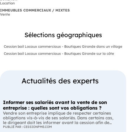
Location
IMMEUBLES COMMERCIAUX / MIXTES
Vente
Sélections géographiques
Cession bail Locaux commerciaux - Boutiques Gironde dans un village
Cession bail Locaux commerciaux - Boutiques Gironde sur la côte
Actualités des experts
Informer ses salariés avant la vente de son
entreprise : quelles sont vos obligations ?
Vendre son entreprise implique de respecter certaines
obligations vis-à-vis de ses salariés. Dans certains cas,
le dirigeant doit les informer avant la cession afin de
leur permettre, s'ils le souhaitent, de présenter une offre
PUBLIÉ PAR : CESSIONPME.COM