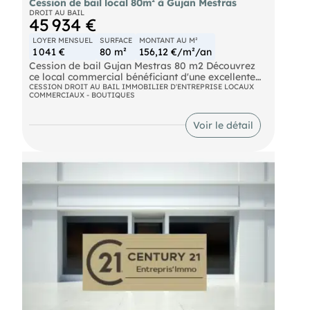
Cession de bail local 80m² à Gujan Mestras
DROIT AU BAIL
45 934 €
LOYER MENSUEL
SURFACE
MONTANT AU M²
1 041 €
80 m²
156,12 €/m²/an
Cession de bail Gujan Mestras 80 m2 Découvrez
ce local commercial bénéficiant d'une excellente
visibilité grâce à sa grande surface vitrée donnant
CESSION DROIT AU BAIL IMMOBILIER D'ENTREPRISE LOCAUX
COMMERCIAUX - BOUTIQUES
directement sur un axe à fort trafic. Aucun travaux
à prévoir : le local est prêt à accueillir votre
activité immédiatement. Atouts dubien :
Voir le détail
- Emplacement premium sur voie très fréquentée
- Belle façade vitrée offrant une visibilité optimale
- Local en parfait état
- Parking à proximité Convient à tous commerces,
hors restauration Une opportunité idéale pour
développer votre activité dans un secteur
dynamique ! Contactez-nous ! (EI) Agent
Commercial
- Numéro RSAC : 913368031
- Bordeaux.