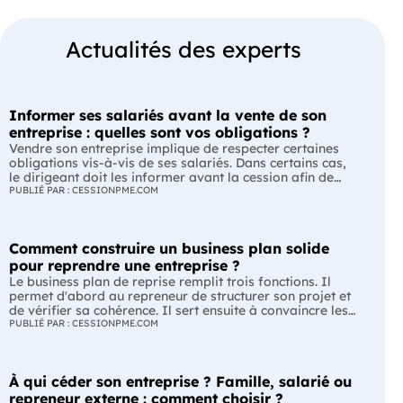
Actualités des experts
Informer ses salariés avant la vente de son
entreprise : quelles sont vos obligations ?
Vendre son entreprise implique de respecter certaines
obligations vis-à-vis de ses salariés. Dans certains cas,
le dirigeant doit les informer avant la cession afin de
leur permettre, s'ils le souhaitent, de présenter une offre
PUBLIÉ PAR : CESSIONPME.COM
de reprise. Quelles entreprises sont concernées ? Quels
délais faut-il respecter ? Comment transmettre cette
information ? Voici ce que prévoit la réglementation.
Comment construire un business plan solide
L'essentiel Les entreprises de moins de 250 salariés sont
soumises, dans certains cas, à une obligation
pour reprendre une entreprise ?
d'information préalable des salariés. Cette obligation
Le business plan de reprise remplit trois fonctions. Il
concerne la vente d'un fonds de commerce ou la cession
permet d'abord au repreneur de structurer son projet et
de la majorité des titres d'une société. Le délai
de vérifier sa cohérence. Il sert ensuite à convaincre les
d'information varie selon la taille de l'entreprise. Les
banques et les partenaires financiers de l'accompagner.
PUBLIÉ PAR : CESSIONPME.COM
salariés peuvent présenter une offre de reprise, mais ne
Enfin, il peut constituer un support de discussion avec le
peuvent pas empêcher la vente. Quelles entreprises sont
cédant en lui montrant que le projet de reprise est solide
concernées par l'obligation d'information des salariés ?
et réfléchi. L'essentiel Le business plan de reprise ne
L'obligation d'information concerne uniquement
À qui céder son entreprise ? Famille, salarié ou
consiste pas à reprendre les anciens comptes de
certaines entreprises et certaines opérations de cession.
l'entreprise. Il explique comment l'entreprise évoluera
repreneur externe : comment choisir ?