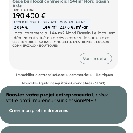
Cède bail local commercial 144m² Nord bassin
Arès
DROIT AU BAIL
190 400 €
LOYER MENSUEL
SURFACE
MONTANT AU M²
2 614 €
144 m²
217,8 €/m²/an
Local commercial 144 m2 Nord Bassin Le local est
idéalement situé en accès centre ville sur un axe
passant. Il possède une belle visibilité et des
CESSION DROIT AU BAIL IMMOBILIER D'ENTREPRISE LOCAUX
COMMERCIAUX - BOUTIQUES
places de parking. Sa modularité ainsi que la
possibilité d'y implanter de nombreuses activités
viennent compléter les atouts de ce local. Nous
Voir le détail
consulter rapidement. Loyer = 2413€/mois Droit
au bail = 190 400€ FAI TTC
Immobilier d'entreprise
Locaux commerciaux - Boutiques
Nouvelle-Aquitaine
Aquitaine
Gironde
Arès (33740)
Boostez votre projet entrepreneurial,
créez
votre profil repreneur sur CessionPME !
Créer mon profil entrepreneur