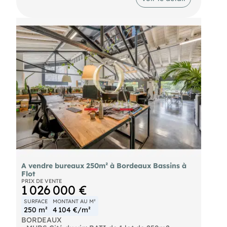
Climatisation réversible
Veuillez nous contacter pour plus d'informations.
Fibre optique
Stores
Bureaux équipés
A vendre bureaux 250m² à Bordeaux Bassins à
Flot
PRIX DE VENTE
1 026 000 €
SURFACE
MONTANT AU M²
250 m²
4 104 €/m²
BORDEAUX