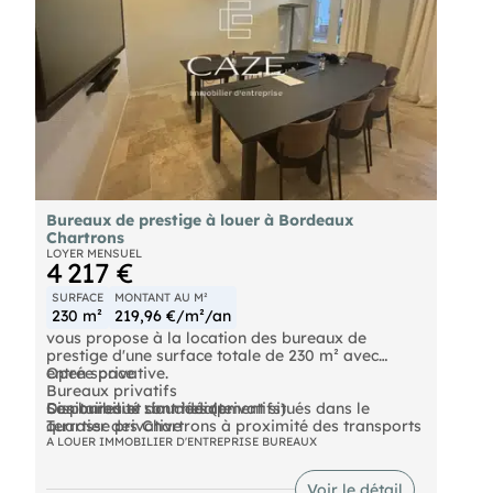
Bureaux de prestige à louer à Bordeaux
Chartrons
LOYER MENSUEL
4 217 €
SURFACE
MONTANT AU M²
230 m²
219,96 €/m²/an
vous propose à la location des bureaux de
prestige d'une surface totale de 230 m² avec
entrée privative.
Open space
Bureaux privatifs
Ces bureaux sont idéalement situés dans le
Sanitaires et douches (privatifs)
Disponibilité : immédiate
quartier des Chartrons à proximité des transports
Terrasse privative
en communs.
Grande cuisine
Les informations sur les risques auxquels ce bien
A LOUER IMMOBILIER D'ENTREPRISE BUREAUX
Grande salle de réunion
est exposé sont disponibles sur le site Géorisques :
Prestations :
Salle d'accueil
Voir le détail