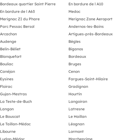
Bordeaux quartier Saint Pierre
En bordure de l A10
En bordure de l A63
Medoc
Merignac ZI du Phare
Merignac Zone Aeroport
Parc Pessac Bersol
Andernos-les-Bains
Arcachon
Artigues-près-Bordeaux
Audenge
Bègles
Belin-Béliet
Biganos
Blanquefort
Bordeaux
Bouliac
Bruges
Canéjan
Cenon
Eysines
Fargues-Saint-Hilaire
Floirac
Gradignan
Gujan-Mestras
Hourtin
La Teste-de-Buch
Langoiran
Langon
Latresne
Le Bouscat
Le Haillan
Le Taillan-Médoc
Léognan
Libourne
Lormont
Ludon-Médoc
Marcheprime