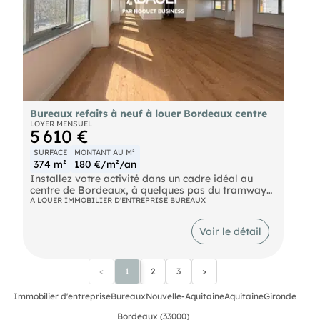
Bureaux refaits à neuf à louer Bordeaux centre
LOYER MENSUEL
5 610 €
SURFACE
MONTANT AU M²
374 m²
180 €/m²/an
Installez votre activité dans un cadre idéal au
centre de Bordeaux, à quelques pas du tramway
et à proximité immédiate de Meriadeck et du
A LOUER IMMOBILIER D'ENTREPRISE BUREAUX
Palais de Justice. Un emplacement stratégique qui
facilite le quotidien de vos collaborateurs comme
Voir le détail
celui de vos clients.
Entièrement refaits àneuf, ces bureaux offrent un
environnement moderne, lumineux et confortable.
<
1
2
3
>
Les espaces sont en parfait état, prêts à accueillir
votre activité sans travaux à prévoir.
Immobilier d'entreprise
Bureaux
Nouvelle-Aquitaine
Aquitaine
Gironde
2e étage avec ascenseur / Climatisé
Bordeaux (33000)