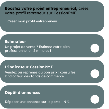
Loyer annuel HT HC HTF : 67 320 €
Boostez votre projet entrepreneurial,
créez
votre profil repreneur sur CessionPME !
Honoraires agence en sus charge preneur : 10 098
€ HT HC
Créer mon profil entrepreneur
Dépôt de garantie: 3 mois de loyer
Référence annonce : 17545B
Estimateur
Un projet de vente ? Estimez votre bien
professionnel en 2 minutes !
L'indicateur CessionPME
Vendez ou reprenez au bon prix : consultez
l’indicateur des fonds de commerce.
Dépôt d'annonces
Déposer une annonce sur le portail N°1