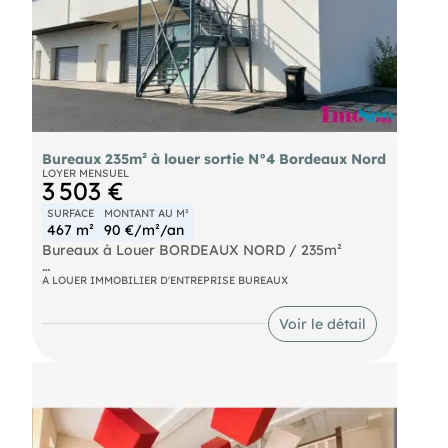
Bureaux 235m² à louer sortie N°4 Bordeaux Nord
LOYER MENSUEL
3 503 €
SURFACE
MONTANT AU M²
467 m²
90 €/m²/an
Bureaux à Louer BORDEAUX NORD / 235m²
A proximité de la sortie n°4 de la rocade, dans un
A LOUER IMMOBILIER D'ENTREPRISE BUREAUX
environnement économique et stratégique au
cœur du quartier Bordeaux Nord. Bureaux à louer
Voir le détail
d'environ 467m² en R+1 classés ERP. Nombreuses
places de parking sécurisées. Accès PMR