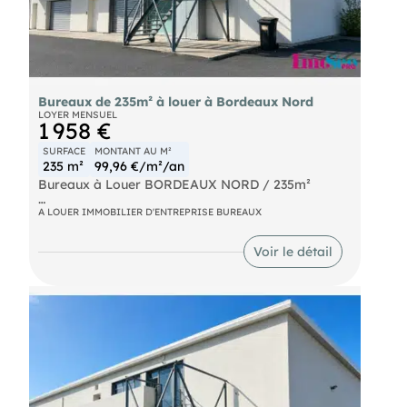
Bureaux de 235m² à louer à Bordeaux Nord
LOYER MENSUEL
1 958 €
SURFACE
MONTANT AU M²
235 m²
99,96 €/m²/an
Bureaux à Louer BORDEAUX NORD / 235m²
A proximité de la sortie n°4 de la rocade, dans un
A LOUER IMMOBILIER D'ENTREPRISE BUREAUX
environnement économique et stratégique au
cœur du quartier Bordeaux Nord, Bureaux à louer
Voir le détail
d'environ 235m² en R+1 classés ERP.