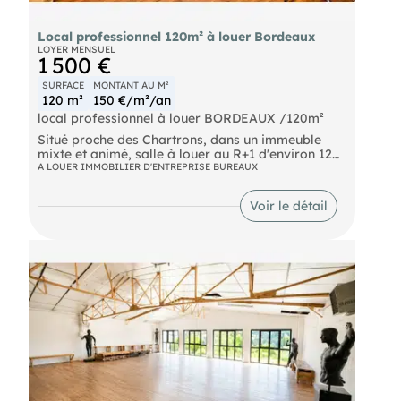
Local professionnel 120m² à louer Bordeaux
LOYER MENSUEL
1 500 €
SURFACE
MONTANT AU M²
120 m²
150 €/m²/an
local professionnel à louer BORDEAUX /120m²
Situé proche des Chartrons, dans un immeuble
mixte et animé, salle à louer au R+1 d'environ 120
m² (ERP 5ème catégorie), accessible par
A LOUER IMMOBILIER D'ENTREPRISE BUREAUX
ascenseur, pour un effectif maximum de 19
personnes. Grandes fenêtres donnant sur le
Voir le détail
nouveau parc, toiture récemment rénovée,
climatisation réversible à l'étude. WC communs
sur le palier, possibilité d'aménager sanitaires et
douche dans les locaux.