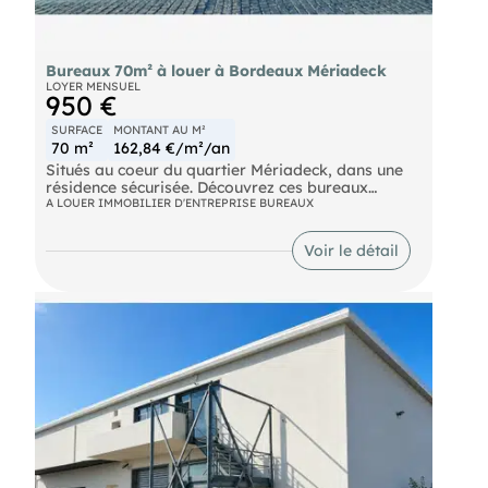
Bureaux 70m² à louer à Bordeaux Mériadeck
LOYER MENSUEL
950 €
SURFACE
MONTANT AU M²
70 m²
162,84 €/m²/an
Situés au coeur du quartier Mériadeck, dans une
résidence sécurisée. Découvrez ces bureaux
climatisés d'environ 70m2, accessibles par
A LOUER IMMOBILIER D'ENTREPRISE BUREAUX
ascenseur et adaptés à une activité
professionnelle ou commerciale.
Voir le détail
Bail neuf (Commercial ou professionnel)
Accès PMR, Climatisation réversible, 4 bureaux
cloisonnés.
loyer HC / mois : 950 € Non soumis à TVA
Honoraires agence en plus : 4104 € TTC
ref :778 VB