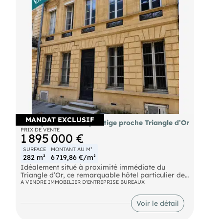
Idéal cabinet d'avocats, huissiers.
MANDAT EXCLUSIF
Hôtel particulier de prestige proche Triangle d’Or
PRIX DE VENTE
1 895 000 €
SURFACE
MONTANT AU M²
282 m²
6 719,86 €/m²
Idéalement situé à proximité immédiate du
Triangle d’Or, ce remarquable hôtel particulier de
281 m² avec une terrasse de 9 m² et une cave de
A VENDRE IMMOBILIER D'ENTREPRISE BUREAUX
45 m² offre un cadre élégant et prestigieux,
parfaitement adapté à une activité
Voir le détail
professionnelle.