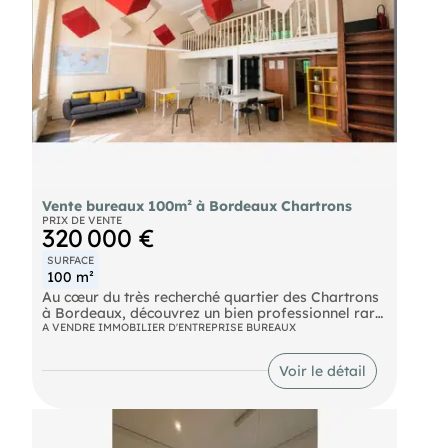
Vente bureaux 100m² à Bordeaux Chartrons
PRIX DE VENTE
320 000 €
SURFACE
100 m²
Au cœur du très recherché quartier des Chartrons
à Bordeaux, découvrez un bien professionnel rare
alliant le charme de l'ancien à un aménagement
A VENDRE IMMOBILIER D'ENTREPRISE BUREAUX
contemporain. Situés dans un environnement
dynamique à proximité immédiate des
Voir le détail
commerces, restaurants, services et du tramway,
ces bureaux bénéficient d'une adresse stratégique
pour toute entreprise souhaitant renforcer son
image et offrir un cadre de travail inspirant à ses
collaborateurs.