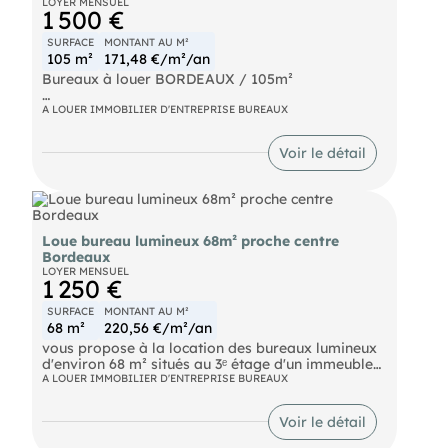
LOYER MENSUEL
1 500 €
SURFACE
MONTANT AU M²
105 m²
171,48 €/m²/an
Bureaux à louer BORDEAUX / 105m²
Entre les quartiers Nansouty et Victoire, proche
A LOUER IMMOBILIER D'ENTREPRISE BUREAUX
d'un arrêt de bus, de l'ensemble des transports en
commun et des commerces de proximité
Voir le détail
pharmacie, cabinets médicaux et professions
libérales, restaurants, Carrefour Express, banques
etc..., bureaux àlouer d'une surface de 105m² avec
un accès par le local à une cave de 60m². Vitrine
commerciale d'env. 5m. linéaire. Sanitaire et point
d'eau privatifs.
Loue bureau lumineux 68m² proche centre
Bordeaux
LOYER MENSUEL
1 250 €
SURFACE
MONTANT AU M²
68 m²
220,56 €/m²/an
vous propose à la location des bureaux lumineux
d'environ 68 m² situés au 3ᵉ étage d'un immeuble
sécurisé exclusivement dédié aux activités
A LOUER IMMOBILIER D'ENTREPRISE BUREAUX
tertiaires et équipé d'un ascenseur. Ces locaux
offrent un cadre de travail agréable et
Voir le détail
fonctionnel, à proximité immédiate des secteurs
Gambetta et Mériadeck.