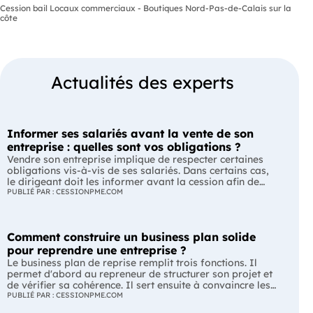
Cession bail Locaux commerciaux - Boutiques Nord-Pas-de-Calais sur la
côte
Actualités des experts
Informer ses salariés avant la vente de son
entreprise : quelles sont vos obligations ?
Vendre son entreprise implique de respecter certaines
obligations vis-à-vis de ses salariés. Dans certains cas,
le dirigeant doit les informer avant la cession afin de
leur permettre, s'ils le souhaitent, de présenter une offre
PUBLIÉ PAR : CESSIONPME.COM
de reprise. Quelles entreprises sont concernées ? Quels
délais faut-il respecter ? Comment transmettre cette
information ? Voici ce que prévoit la réglementation.
Comment construire un business plan solide
L'essentiel Les entreprises de moins de 250 salariés sont
soumises, dans certains cas, à une obligation
pour reprendre une entreprise ?
d'information préalable des salariés. Cette obligation
Le business plan de reprise remplit trois fonctions. Il
concerne la vente d'un fonds de commerce ou la cession
permet d'abord au repreneur de structurer son projet et
de la majorité des titres d'une société. Le délai
de vérifier sa cohérence. Il sert ensuite à convaincre les
d'information varie selon la taille de l'entreprise. Les
banques et les partenaires financiers de l'accompagner.
PUBLIÉ PAR : CESSIONPME.COM
salariés peuvent présenter une offre de reprise, mais ne
Enfin, il peut constituer un support de discussion avec le