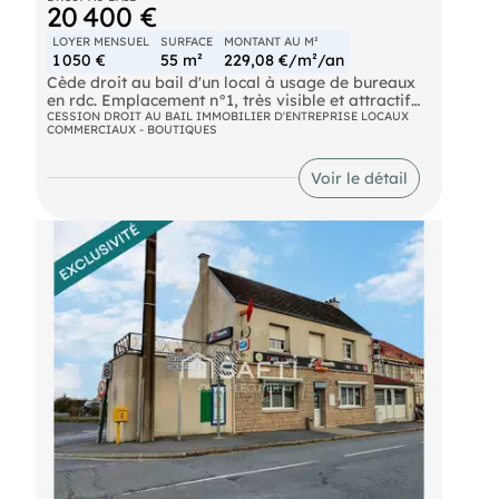
20 400 €
LOYER MENSUEL
SURFACE
MONTANT AU M²
1 050 €
55 m²
229,08 €/m²/an
Cède droit au bail d'un local à usage de bureaux
en rdc. Emplacement n°1, très visible et attractif
Prix de cession honoraires inclus à la charge de
CESSION DROIT AU BAIL IMMOBILIER D'ENTREPRISE LOCAUX
COMMERCIAUX - BOUTIQUES
l'acquéreur. Partenaire du réseau , s'appuie sur
des synergies fortes avec les cabinets d'expertise
comptable du groupe pour proposer aux
Voir le détail
acquéreurs et vendeurs un accompagnement sans
équivalent dans ce secteur d'activité. Nous
réalisons business plan, prévisionnel, démarches
notariales et juridiques, agréments, recherche de
financements et d'aides institutionnelles,
constitution de société et immatriculation.