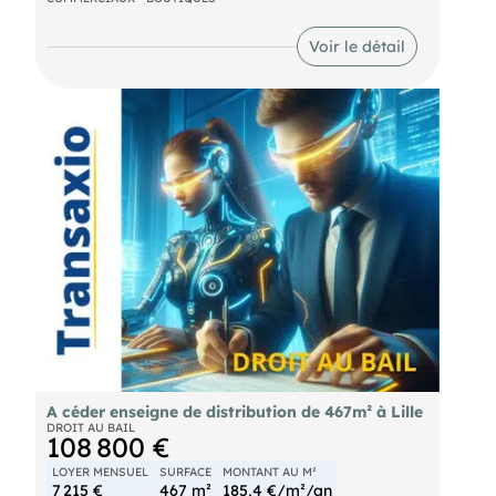
de mise aux normes et d'aménagement seront à
prévoir. Un beau projet pour doubler votre surface
d'accueil !
Voir le détail
A céder enseigne de distribution de 467m² à Lille
DROIT AU BAIL
108 800 €
LOYER MENSUEL
SURFACE
MONTANT AU M²
7 215 €
467 m²
185,4 €/m²/an