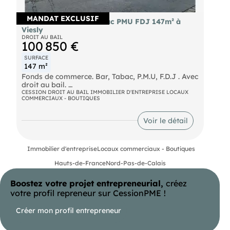
MANDAT EXCLUSIF
Vente avec dab bar tabac PMU FDJ 147m² à
Viesly
DROIT AU BAIL
100 850 €
SURFACE
147 m²
Fonds de commerce. Bar, Tabac, P.M.U, F.D.J . Avec
droit au bail.
CESSION DROIT AU BAIL IMMOBILIER D'ENTREPRISE LOCAUX
COMMERCIAUX - BOUTIQUES
Idéalement placé sur un axe passant avec du
stationnement facile dans le village de Viesly .
Voir le détail
Je de saisir votre futur projet de vie !
Votre futur Bar, Tabac aux services
Immobilier d'entreprise
Locaux commerciaux - Boutiques
complémentaires tel que le P.M.U, F.D.J, relais
colis, etc.. .
Hauts-de-France
Nord-Pas-de-Calais
A Viesly, "L'alouette " est le seul lieu de ce type
Boostez votre projet entrepreneurial,
créez
incontournable pour tous, aussi bien pour les
clients locaux fidèles de toutes générations que les
votre profil repreneur sur CessionPME !
clients de passage.
Créer mon profil entrepreneur
Dans un contexte chaleureux et fonctionnel, ce
commerce est agréable !