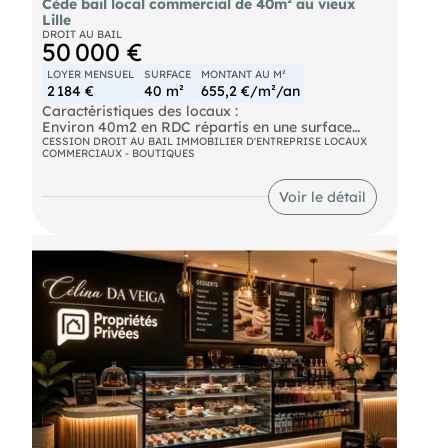
Cède bail local commercial de 40m² au vieux
Lille
DROIT AU BAIL
50 000 €
LOYER MENSUEL
SURFACE
MONTANT AU M²
2 184 €
40 m²
655,2 €/m²/an
Caractéristiques des locaux :
Environ 40m2 en RDC répartis en une surface
commerciale d’environ 20m2 et le reste en atelier
CESSION DROIT AU BAIL IMMOBILIER D'ENTREPRISE LOCAUX
COMMERCIAUX - BOUTIQUES
de fabrication et stockage.
Une cave et des sanitaires complètent le local.
Voir le détail
Modalités de cession :
- Fonds de commerce : 50 000 €
- Loyer mensuel HT/HC : 2 184 €
- Bail 3/6/9 en date du : 25 fev. 2019
- Honoraires commerciaux à la charge du
cessionnaire : un montant forfaitaire de 7 500HT€