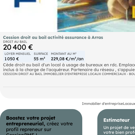
Cession droit au bail activité assurance à Arras
DROIT AU BAIL
20 400 €
LOYER MENSUEL
SURFACE
MONTANT AU M²
1 050 €
55 m²
229,08 €/m²/an
Cède droit au bail d'un local à usage de bureaux en rdc. Emplacem
inclus à la charge de l'acquéreur. Partenaire du réseau , s'appuie
comptable du groupe pour proposer aux acquéreurs et vendeur
CESSION DROIT AU BAIL IMMOBILIER D'ENTREPRISE LOCAUX COMMERCIAUX - BO
d'activité. Nous réalisons business plan, prévisionnel, démarche
et d'aides institutionnelles, constitution de société et immatricula
Immobilier d'entreprise
Locaux
Boostez votre projet
Estimateur
entrepreneurial,
créez votre
Un projet de ve
profil repreneur sur
votre bien prof
CessionPME !