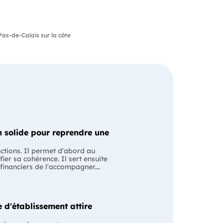
as-de-Calais sur la côte
 solide pour reprendre une
nctions. Il permet d'abord au
fier sa cohérence. Il sert ensuite
 financiers de l'accompagner.
ssion avec le cédant en lui
ntiel Le business
 les anciens comptes de
ise évoluera après le changement
 d'établissement attire
e pour structurer votre projet et
s plan est souvent associé à une