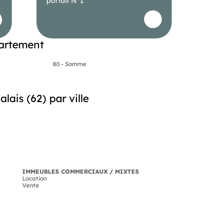
portail N°1
artement
80 - Somme
ais (62) par ville
IMMEUBLES COMMERCIAUX / MIXTES
Location
Vente