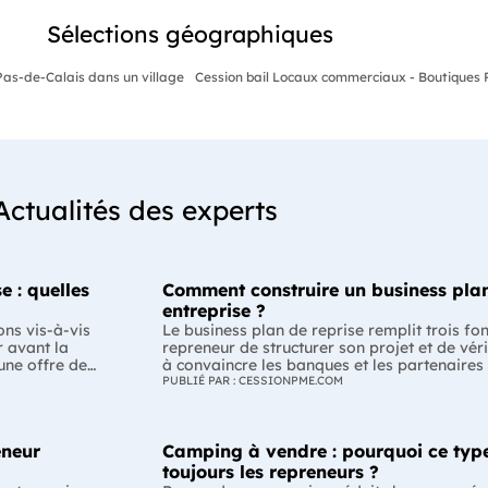
Sélections géographiques
Pas-de-Calais dans un village
Cession bail Locaux commerciaux - Boutiques P
Actualités des experts
e : quelles
Comment construire un business plan
entreprise ?
ons vis-à-vis
Le business plan de reprise remplit trois fo
r avant la
repreneur de structurer son projet et de véri
 une offre de
à convaincre les banques et les partenaires
-il respecter ?
Enfin, il peut constituer un support de discu
PUBLIÉ PAR : CESSIONPME.COM
la
montrant que le projet de reprise est solide et réfléchi. L'esse
plan de reprise ne consiste pas à reprendre
éalable des
l'entreprise. Il explique comment l'entrepr
eneur
Camping à vendre : pourquoi ce type
merce ou la
de dirigeant. C'est un document indispensabl
mation varie
convaincre vos partenaires. À quoi sert vraiment un business plan de reprise
toujours les repreneurs ?
ne offre de
? Lors d'une reprise d'entreprise, le busines