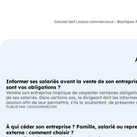
Cession bail Locaux commerciaux - Boutiques 
Informer ses salariés avant la vente de son entrepris
sont vos obligations ?
Vendre son entreprise implique de respecter certaines obligati
de ses salariés. Dans certains cas, le dirigeant doit les informe
cession afin de leur permettre, s'ils le souhaitent, de présenter
reprise. Quelles entreprises sont concernées ? Quels délais faut
PUBLIÉ PAR : CESSIONPME.COM
Comment transmettre cette information ? Voici ce que prévoit 
réglementation. L'essentiel Les entreprises de moins de 250 salariés sont
soumises, dans certains cas, à une obligation d'information pr
À qui céder son entreprise ? Famille, salarié ou repr
salariés. Cette obligation concerne la vente d'un fonds de com
cession de la majorité des titres d'une société. Le délai d'infor
externe : comment choisir ?
selon la taille de l'entreprise. Les salariés peuvent présenter u