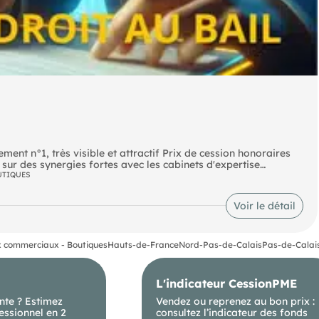
ent n°1, très visible et attractif Prix de cession honoraires
 sur des synergies fortes avec les cabinets d'expertise
s un accompagnement sans équivalent dans ce secteur
UTIQUES
s notariales et juridiques, agréments, recherche de financements
tion.
Voir le détail
 commerciaux - Boutiques
Hauts-de-France
Nord-Pas-de-Calais
Pas-de-Calai
L'indicateur CessionPME
nte ? Estimez
Vendez ou reprenez au bon prix :
essionnel en 2
consultez l’indicateur des fonds