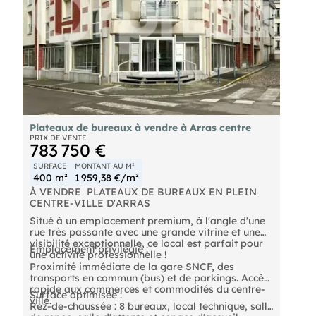
- Loyer annuel : 6000 € TTC
Pour plus d'informations ou organiser une visite,
- Charges annuelles : 960 € TTC
contactez-nous dès maintenant !
- Honoraires : 1800 € TTC à la charge du preneur
Prix du bien: 299 000 EUROS
- Prix de vente : 299000 € TTC F.A.I
- Taxe foncière : 2242 € Preneur
Plateaux de bureaux à vendre à Arras centre
- Honoraires : 1.56% TTC à la charge de
PRIX DE VENTE
783 750 €
l'acquéreur (soit 4 724,00 € TTC)
SURFACE
MONTANT AU M²
400 m²
1 959,38 €/m²
À VENDRE  PLATEAUX DE BUREAUX EN PLEIN
CENTRE-VILLE D'ARRAS
Situé à un emplacement premium, à l'angle d'une
rue très passante avec une grande vitrine et une
visibilité exceptionnelle, ce local est parfait pour
Emplacement privilégié :
une activité professionnelle !
Proximité immédiate de la gare SNCF, des
transports en commun (bus) et de parkings. Accès
rapide aux commerces et commodités du centre-
Surface optimisée :
ville.
Rez-de-chaussée : 8 bureaux, local technique, salle