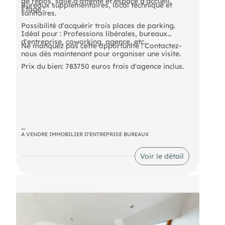
de repos, salle d'attente et espace d'accueil.
Bureaux supplémentaires, local technique et
Étage :
sanitaires.
Possibilité d'acquérir trois places de parking.
Idéal pour : Professions libérales, bureaux
d'entreprise, coworking, agence, etc.
Ne manquez pas cette opportunité ! Contactez-
nous dès maintenant pour organiser une visite.
Prix du bien: 783750 euros frais d'agence inclus.
A VENDRE IMMOBILIER D'ENTREPRISE BUREAUX
- Prix de vente : 783750 € TTC F.A.I
Voir le détail
- Taxe foncière : 7971 € Preneur
- Honoraires : 33750 € TTC à la charge de
l'acquéreur