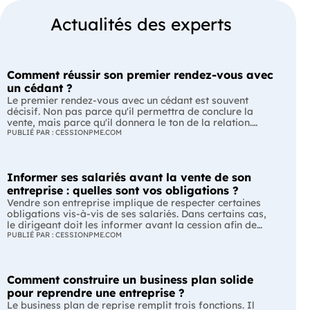
Actualités des experts
Comment réussir son premier rendez-vous avec
un cédant ?
Le premier rendez-vous avec un cédant est souvent
décisif. Non pas parce qu'il permettra de conclure la
vente, mais parce qu'il donnera le ton de la relation.
Avant de parler prix ou financement, il s'agit avant tout
PUBLIÉ PAR : CESSIONPME.COM
de vérifier si un dialogue de confiance peut s'installer
entre le dirigeant et son futur repreneur. L'essentiel Le
premier rendez-vous est une prise de contact, pas une
Informer ses salariés avant la vente de son
négociation. Le cédant évalue le repreneur autant que
celui-ci découvre l'entreprise. Une bonne préparation et
entreprise : quelles sont vos obligations ?
une écoute active sont souvent plus efficaces qu'une
Vendre son entreprise implique de respecter certaines
longue liste de questions. Avant le rendez-vous :
obligations vis-à-vis de ses salariés. Dans certains cas,
préparez-vous autant que pour un entretien Le premier
le dirigeant doit les informer avant la cession afin de
entretien commence bien avant de franchir la porte de
leur permettre, s'ils le souhaitent, de présenter une offre
PUBLIÉ PAR : CESSIONPME.COM
l'entreprise. Un cédant s'attend à rencontrer un repreneur
de reprise. Quelles entreprises sont concernées ? Quels
qui connaît déjà les grandes lignes de son activité.
délais faut-il respecter ? Comment transmettre cette
Arriver sans avoir consulté le site internet, relu l'annonce
information ? Voici ce que prévoit la réglementation.
ou pris le temps de comprendre le secteur peut
Comment construire un business plan solide
L'essentiel Les entreprises de moins de 250 salariés sont
rapidement donner l'impression d'un intérêt superficiel.
soumises, dans certains cas, à une obligation
pour reprendre une entreprise ?
Avant la rencontre, prenez le temps de vous renseigner
d'information préalable des salariés. Cette obligation
Le business plan de reprise remplit trois fonctions. Il