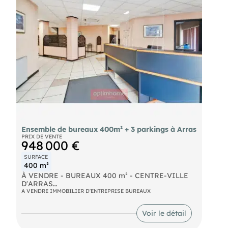
Loyer annuel: 19 000 euros HT + charges
- Loyer annuel : 19000 € HT
- Charges annuelles : 936 € HT
- Taxe foncière : 1560 € Preneur
- Honoraires : 6500 € HT à la charge du preneur
Ensemble de bureaux 400m² + 3 parkings à Arras
PRIX DE VENTE
948 000 €
SURFACE
400 m²
À VENDRE - BUREAUX 400 m² - CENTRE-VILLE
D'ARRAS
A VENDRE IMMOBILIER D'ENTREPRISE BUREAUX
Aline Loock, immobilier, un ensemble de bureaux
idéalement situé en plein cœur d'Arras. Ancienne
Voir le détail
étude notariale, ce bien développe 400 m² de
bureaux répartis sur deux niveaux, avec un rez-