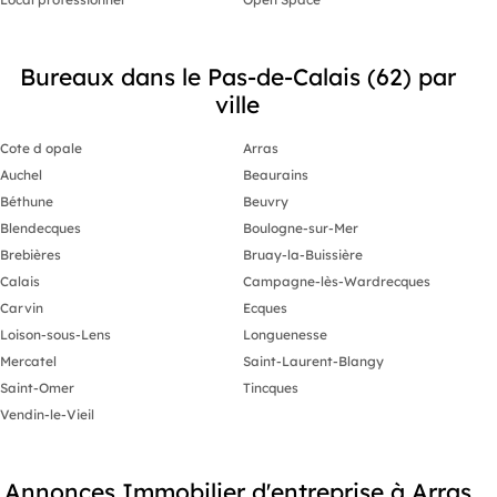
Bureaux dans le Pas-de-Calais (62) par
ville
Cote d opale
Arras
Auchel
Beaurains
Béthune
Beuvry
Blendecques
Boulogne-sur-Mer
Brebières
Bruay-la-Buissière
Calais
Campagne-lès-Wardrecques
Carvin
Ecques
Loison-sous-Lens
Longuenesse
Mercatel
Saint-Laurent-Blangy
Saint-Omer
Tincques
Vendin-le-Vieil
Annonces Immobilier d'entreprise à Arras