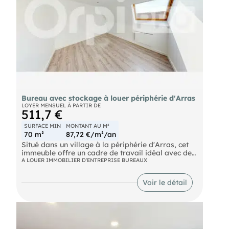
Bureau avec stockage à louer périphérie d'Arras
LOYER MENSUEL À PARTIR DE
511,7 €
SURFACE MIN
MONTANT AU M²
70 m²
87,72 €/m²/an
Situé dans un village à la périphérie d'Arras, cet
immeuble offre un cadre de travail idéal avec des
bureaux spacieux et un espace de stockage au
A LOUER IMMOBILIER D'ENTREPRISE BUREAUX
rez-de-chaussée. Parfait pour les entreprises à la
recherche d'un environnement tranquille et
Voir le détail
accessible.
Dans un village paisible, à seulement quelques
minutes en voiture du centre-ville d'Arras.
Un environnement de travail agréable, loin du