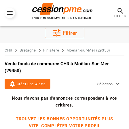
search
FILTRER
ENTREPRISES & COMMERCES - BUREAUX - LOCAUX
tune
Filtrer
CHR
Bretagne
Finistère
Moelan-sur-Mer (29350)
Vente fonds de commerce CHR à Moëlan-Sur-Mer
(29350)
add_alert
Créer une Alerte
Sélection
Nous n'avons pas d'annonces correspondant à vos
critères.
TROUVEZ LES BONNES OPPORTUNITÉS PLUS
VITE. COMPLÉTER VOTRE PROFIL