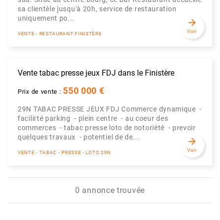
sa clientèle jusqu'à 20h, service de restauration
uniquement po...
arrow_forward
Voir
VENTE - RESTAURANT FINISTÈRE
Vente tabac presse jeux FDJ dans le Finistère
550 000 €
Prix de vente :
29N TABAC PRESSE JEUX FDJ Commerce dynamique -
facilirté parking - plein centre - au coeur des
commerces - tabac presse loto de notoriété - prevoir
quelques travaux - potentiel de de...
arrow_forward
Voir
VENTE - TABAC - PRESSE - LOTO 29N
0 annonce trouvée