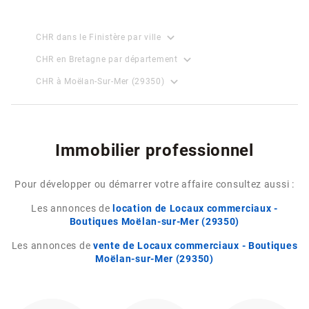
expand_more
CHR dans le Finistère par ville
expand_more
CHR en Bretagne par département
expand_more
CHR à Moëlan-Sur-Mer (29350)
Immobilier professionnel
Pour développer ou démarrer votre affaire consultez aussi :
Les annonces de
location de Locaux commerciaux -
Boutiques Moëlan-sur-Mer (29350)
Les annonces de
vente de Locaux commerciaux - Boutiques
Moëlan-sur-Mer (29350)