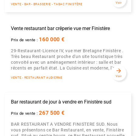
Voir
VENTE - BAR - BRASSERIE - TABAC FINISTÈRE
Vente restaurant bar crêperie vue mer Finistère
160 000 €
Prix de vente :
29-Restaurant-Licence IV, vue mer Bretagne Finistère .
Très beau Restaurant proche d'un site touristique très
convoité avec un aménagement intérieur : salle et bar
récents en parfait état. La Cuisine est moderne, l'age...
arrow_forward
Voir
VENTE - RESTAURANT AUDIERNE
Bar restaurant de jour à vendre en Finistère sud
267 500 €
Prix de vente :
BAR RESTAURANT A VENDRE FINISTERE SUD. Nous
vous présentons ce Bar Restaurant, en vente, Finistère
sud. Situé au centre bourg, ce Bar Restaurant accueille