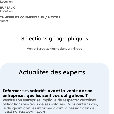
Location
BUREAUX
Location
IMMEUBLES COMMERCIAUX / MIXTES
Vente
Sélections géographiques
Vente Bureaux Marne dans un village
Actualités des experts
Informer ses salariés avant la vente de son
entreprise : quelles sont vos obligations ?
Vendre son entreprise implique de respecter certaines
obligations vis-à-vis de ses salariés. Dans certains cas,
le dirigeant doit les informer avant la cession afin de
leur permettre, s'ils le souhaitent, de présenter une offre
PUBLIÉ PAR : CESSIONPME.COM