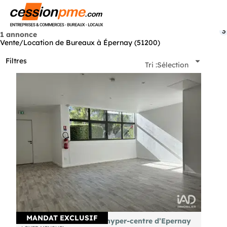
Menu
3
1 annonce
Vente/Location de Bureaux à Épernay (51200)
Filtres
Tri :
Sélection
MANDAT EXCLUSIF
A louer bureau 32m² en hyper-centre d’Epernay