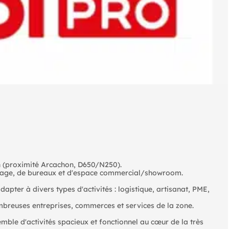
h (proximité Arcachon, D650/N250).
ockage, de bureaux et d'espace commercial/showroom.
apter à divers types d'activités : logistique, artisanat, PME,
breuses entreprises, commerces et services de la zone.
emble d'activités spacieux et fonctionnel au cœur de la très