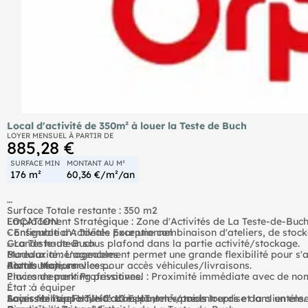
Local d'activité de 350m² à louer la Teste de Buch
LOYER MENSUEL À PARTIR DE
885,28 €
SURFACE MIN
MONTANT AU M²
176 m²
60,36 €/m²/an
Surface Totale restante : 350 m2
LOCATION
Emplacement Stratégique : Zone d'Activités de La Teste-de-Buc
- Ensemble d'Activités Exceptionnel
Configuration : Idéale pour une combinaison d'ateliers, de st
- La Teste-de-Buch
Grande hauteur sous plafond dans la partie activité/stockage.
Bureaux aménageables
Modularité : L'agencement permet une grande flexibilité pour s'ad
Portes sectionnelles pour accès véhicules/livraisons.
Atouts Majeurs
distribution, services...
Places de parking privatives.
Environnement Professionnel : Proximité immédiate avec de nom
État :à équiper
Saisissez l'opportunité d'implanter votre entreprise dans un ens
Accessibilité : Facile d'accès pour les poids lourds et la clientèle.
Loyer Mensuel HT/HC :10 € HT / m² / mois