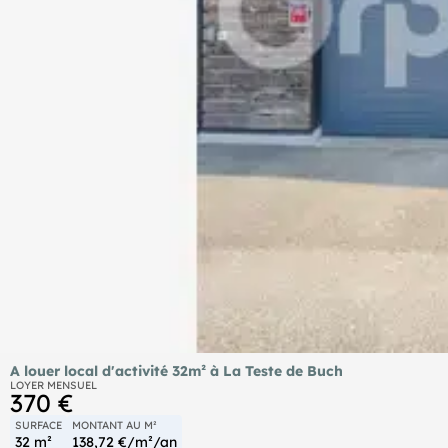
A louer local d'activité 32m² à La Teste de Buch
LOYER MENSUEL
370 €
SURFACE
MONTANT AU M²
32 m²
138,72 €/m²/an