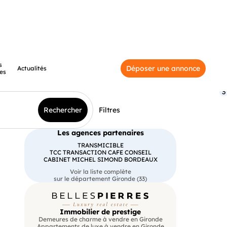
s
Déposer une annonce
Actualités
es
3
Rechercher
Filtres
Les agences partenaires
TRANSMICIBLE
TCC TRANSACTION CAFE CONSEIL
CABINET MICHEL SIMOND BORDEAUX
Voir la liste complète
sur le département Gironde (33)
Immobilier de prestige
Demeures de charme à vendre en Gironde
Appartements de luxe à vendre en Gironde