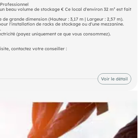
 Professionnel
'un beau volume de stockage € Ce local d'environ 32 m² est fait
ue de grande dimension (Hauteur : 3,17 m | Largeur : 2,57 m).
our l'installation de racks de stockage ou d'une mezzanine.
.
électricité (payez uniquement ce que vous consommez).
Pour toute information complémentaire ou pour organiser une visite, contactez votre conseiller :
Voir le détail
)