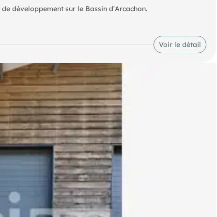
et de développement sur le Bassin d'Arcachon.
sier complet, contactez :
Voir le détail
)