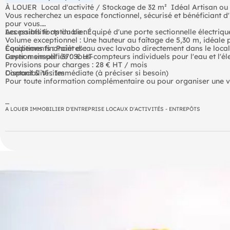
À LOUER  Local d'activité / Stockage de 32 m²  Idéal Artisan ou
Vous recherchez un espace fonctionnel, sécurisé et bénéficiant d
pour vous.
Les points forts du bien :
Accessibilité optimale : Équipé d'une porte sectionnelle électriq
Volume exceptionnel : Une hauteur au faîtage de 5,30 m, idéale p
Équipements : Point d'eau avec lavabo directement dans le local
Conditions financières :
Gestion simplifiée : Sous-compteurs individuels pour l'eau et l'
Loyer mensuel : 370 € HT
Provisions pour charges : 28 € HT / mois
Disponibilité : Immédiate (à préciser si besoin)
Contact & Visites
A LOUER IMMOBILIER D'ENTREPRISE LOCAUX D'ACTIVITÉS - ENTREPÔTS
- Loyer annuel : 4440 € HT
- Charges annuelles : 336 € HT
- Honoraires : 30% HT à la charge du preneur (soit 1 332,00 € HT