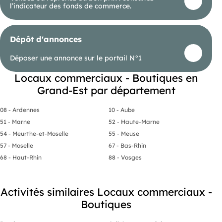
Prix de cession honoraires d’agence HT inclus : 89
l’indicateur des fonds de commerce.
000 €
Prix de cession hors honoraires d’agence : 84 550
€
Honoraires d'agence charge acquéreur : 4 450 €
Dépôt d'annonces
HT + 890 € TVA, soit 5 340 € TTC
Déposer une annonce sur le portail N°1
, : ,
- EI
-
Locaux commerciaux - Boutiques en
Grand-Est par département
08 - Ardennes
10 - Aube
51 - Marne
52 - Haute-Marne
54 - Meurthe-et-Moselle
55 - Meuse
57 - Moselle
67 - Bas-Rhin
68 - Haut-Rhin
88 - Vosges
Activités similaires Locaux commerciaux -
Boutiques