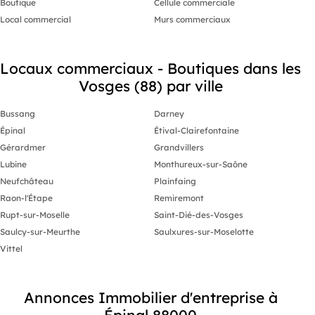
Boutique
Cellule commerciale
Local commercial
Murs commerciaux
Locaux commerciaux - Boutiques dans les
Vosges (88) par ville
Bussang
Darney
Épinal
Étival-Clairefontaine
Gérardmer
Grandvillers
Lubine
Monthureux-sur-Saône
Neufchâteau
Plainfaing
Raon-l'Étape
Remiremont
Rupt-sur-Moselle
Saint-Dié-des-Vosges
Saulcy-sur-Meurthe
Saulxures-sur-Moselotte
Vittel
Annonces Immobilier d'entreprise à
Épinal 88000