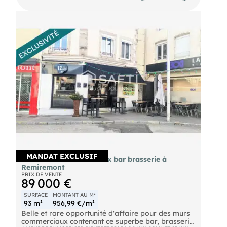
MANDAT EXCLUSIF
Vente murs commerciaux bar brasserie à
Remiremont
PRIX DE VENTE
89 000 €
SURFACE
MONTANT AU M²
93 m²
956,99 €/m²
Belle et rare opportunité d'affaire pour des murs
commerciaux contenant ce superbe bar, brasserie