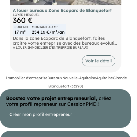
A louer bureaux Zone Ecoparc de Blanquefort
LOYER MENSUEL
360 €
SURFACE
MONTANT AU M²
17 m²
254,16 €/m²/an
Dans la zone Ecoparc de Blanquefort, faites
croitre votre entreprise avec des bureaux evolutifs
à partir de 17m2. Possibilité de stockage
A LOUER IMMOBILIER D'ENTREPRISE BUREAUX
(entrepot) équipé de quai de chargement.
Le prix comprends les services suivants:
Voir le détail
internet haut débit
cuisine commune
nettoyage sanitaire
provision pour chauffage
Immobilier d'entreprise
Bureaux
Nouvelle-Aquitaine
Aquitaine
Gironde
espace détente
Blanquefort (33290)
Parking
Boostez votre projet entrepreneurial,
créez
votre profil repreneur sur CessionPME !
Créer mon profil entrepreneur