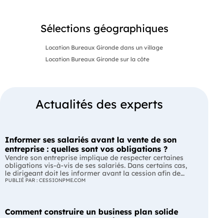
Sélections géographiques
Location Bureaux Gironde dans un village
Location Bureaux Gironde sur la côte
Actualités des experts
Informer ses salariés avant la vente de son
entreprise : quelles sont vos obligations ?
Vendre son entreprise implique de respecter certaines
obligations vis-à-vis de ses salariés. Dans certains cas,
le dirigeant doit les informer avant la cession afin de
leur permettre, s'ils le souhaitent, de présenter une offre
PUBLIÉ PAR : CESSIONPME.COM
de reprise. Quelles entreprises sont concernées ? Quels
délais faut-il respecter ? Comment transmettre cette
information ? Voici ce que prévoit la réglementation.
Comment construire un business plan solide
L'essentiel Les entreprises de moins de 250 salariés sont