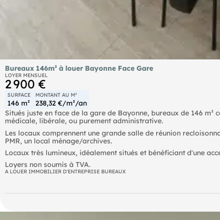
Bureaux 146m² à louer Bayonne Face Gare
LOYER MENSUEL
2 900 €
SURFACE
MONTANT AU M²
146 m²
238,32 €/m²/an
Situés juste en face de la gare de Bayonne, bureaux de 146 m² c
médicale, libérale, ou purement administrative.
Les locaux comprennent une grande salle de réunion recloisonna
PMR, un local ménage/archives.
Locaux très lumineux, idéalement situés et bénéficiant d'une acce
Loyers non soumis à TVA.
A LOUER IMMOBILIER D'ENTREPRISE BUREAUX