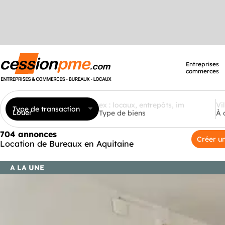
Entreprises
commerces
Type de transaction
Louer
Type de biens
À 
704 annonces
Créer un
Location de Bureaux en Aquitaine
A LA UNE