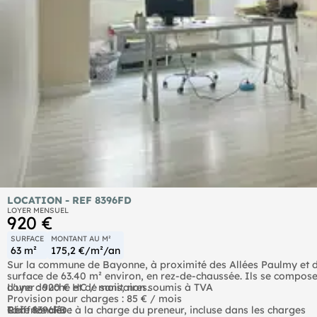
LOCATION - REF 8396FD
LOYER MENSUEL
920 €
SURFACE
MONTANT AU M²
63 m²
175,2 €/m²/an
Sur la commune de Bayonne, à proximité des Allées Paulmy et d
surface de 63.40 m² environ, en rez-de-chaussée. Ils se composen
d'une douche et de sanitaires.
Loyer : 920 € HC / mois, non soumis à TVA
Provision pour charges : 85 € / mois
Chiffres clés :
Taxe foncière à la charge du preneur, incluse dans les charges
Réf : 8396FD