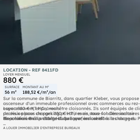
LOCATION - REF 8411FD
LOYER MENSUEL
880 €
SURFACE
MONTANT AU M²
56 m²
188,52 €/m²/an
Sur la commune de Biarritz, dans quartier Kleber, vous propose
ascenseur d'un immeuble professionnel avec commerces au rez-d
espace ouvert, et peuvent être cloisonnés. Ils sont équipés de cli
Loyer: 880 € HT HC / mois
de deux places de parking privatives en sous-sol. Des sanitaires 
provision pour charges 250 € HT / mois, taxe foncière incluse
disposition. Bail précaire ou bail professionnel.
Taxe foncière à la charge du preneur, incluse dans les charges
Honoraires en sus : 15 % HT du Loyer annuel HT à la charge du 
Chiffres clés :
Réf : 8411FD
A LOUER IMMOBILIER D'ENTREPRISE BUREAUX
"Les informations sur les risques auxquels ce bien est exposé sont