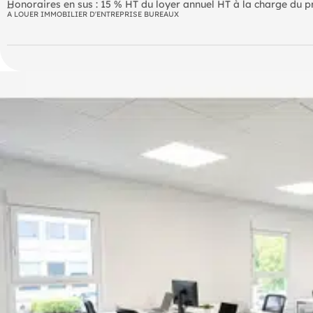
Honoraires en sus : 15 % HT du loyer annuel HT à la charge du p
"Les informations sur les risques auxquels ce bien est exposé sont
A LOUER IMMOBILIER D'ENTREPRISE BUREAUX