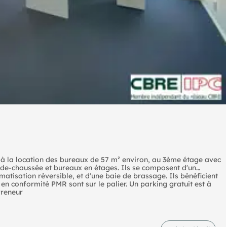
 à la location des bureaux de 57 m² environ, au 3ème étage avec
e-chaussée et bureaux en étages. Ils se composent d'un
matisation réversible, et d'une baie de brassage. Ils bénéficient
en conformité PMR sont sur le palier. Un parking gratuit est à
Preneur
 disponibles sur le site Géorisques : ".