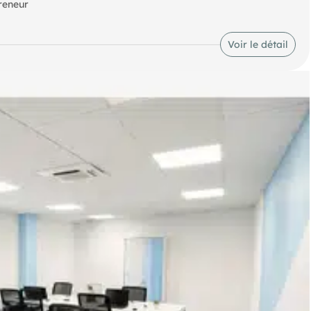
reneur
 disponibles sur le site Géorisques : ".
Voir le détail