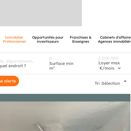
Immobilier
Opportunités pour
Franchises &
Cabinets d'affaire
Professionnel
investisseurs
Enseignes
Agences immobilièr
Loyer max
Surface min
quel endroit ?
m²
e alerte
Tri :
Sélection