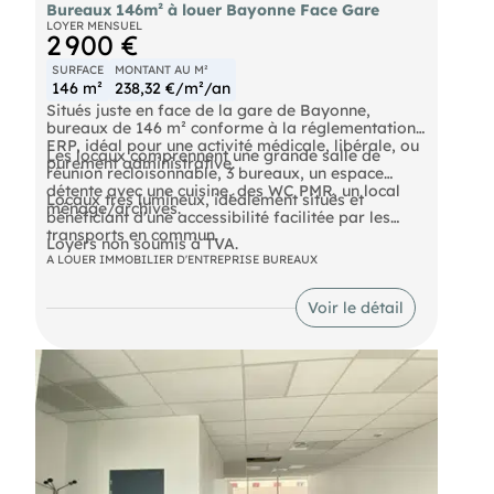
Bureaux 146m² à louer Bayonne Face Gare
LOYER MENSUEL
2 900 €
SURFACE
MONTANT AU M²
146 m²
238,32 €/m²/an
Situés juste en face de la gare de Bayonne,
bureaux de 146 m² conforme à la réglementation
ERP, idéal pour une activité médicale, libérale, ou
Les locaux comprennent une grande salle de
purement administrative.
réunion recloisonnable, 3 bureaux, un espace
détente avec une cuisine, des WC PMR, un local
Locaux très lumineux, idéalement situés et
ménage/archives.
bénéficiant d'une accessibilité facilitée par les
transports en commun.
Loyers non soumis à TVA.
A LOUER IMMOBILIER D'ENTREPRISE BUREAUX
Voir le détail