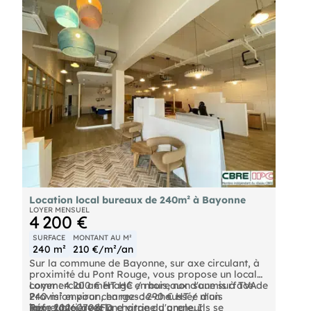
Location local bureaux de 240m² à Bayonne
LOYER MENSUEL
4 200 €
SURFACE
MONTANT AU M²
240 m²
210 €/m²/an
Sur la commune de Bayonne, sur axe circulant, à
proximité du Pont Rouge, vous propose un local
commercial aménagé en bureaux d'une surface de
Loyer : 4 200 € HT HC / mois, non soumis à TVA
240 m² environ, en rez-de-chaussée d'un
Provision pour charges : 290 € HT / mois
immeuble, avec une vitrine d'angle. Ils se
Taxe foncière à la charge du preneur
Réf : 20260708FD