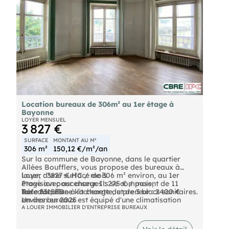
Location bureaux de 306m² au 1er étage à
Bayonne
LOYER MENSUEL
3 827 €
SURFACE
MONTANT AU M²
306 m²
150,12 €/m²/an
Sur la commune de Bayonne, dans le quartier
Allées Boufflers, vous propose des bureaux à
louer, d'une surface de 306 m² environ, au 1er
Loyer : 3827 € HC / mois
étage avec ascenseur. Ils se composent de 11
Provision pour charges : 275 € / mois,
bureaux, d'une kitchenette, et de 3 blocs sanitaires.
Taxe foncière à la charge du preneur : 2400 €
Réf : 8315FD
Un des bureaux est équipé d'une climatisation
environ en 2025
réversible. Ils bénéficient d'une très belle vue sur
Honoraires en sus : 15 % HT du loyer annuel HT à
"Les informations sur les risques auxquels ce bien
A LOUER IMMOBILIER D'ENTREPRISE BUREAUX
l'Adour, d'une proximité immédiate avec la gare.
la charge du preneur
est exposé sont disponibles sur le site Géorisques :
Ils jouissent des services et commodités du
".