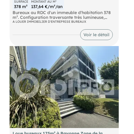
SURFACE
MONTANT AU M²
378 m²
137,64 €/m²/an
Bureaux au RDC d'un immeuble d'habitation 378
m². Configuration traversante très lumineuse,
nombreuses fenêtres, cloisons semi-vitrées
A LOUER IMMOBILIER D'ENTREPRISE BUREAUX
conciliant clarté et confidentialité. Prestations
avec sol, faux plafonds, climatisation réversible.
Voir le détail
Infrastructure informatique prête à l'emploi,
câblage complet, prises RJ45. Sanitaires privatifs
intérieurs et espace d'accueil modulable. Travaux
de rafraîchissemement à prévoir.
Loue bureaux 175m² à Bayonne Zone de la