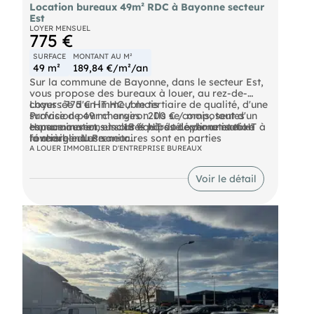
Location bureaux 49m² RDC à Bayonne secteur
Est
LOYER MENSUEL
775 €
SURFACE
MONTANT AU M²
49 m²
189,84 €/m²/an
Sur la commune de Bayonne, dans le secteur Est,
vous propose des bureaux à louer, au rez-de-
chaussée d'un immeuble tertiaire de qualité, d'une
Loyer : 775 € HT HC / mois
surface de 49 m² environ. Ils se composent d'un
Provision pour charges : 200 € / mois, toutes
espace ouvert, et sont équipés de climatisation
consommations incluses hors téléphone et taxe
Honoraires en sus : 15 % HT du Loyer annuel HT à
réversible. Les sanitaires sont en parties
foncière incluse
la charge du Preneur.
communes. Une cafétéria est accessible à tous les
Taxe foncière à la charge du preneur : incluse dans
A LOUER IMMOBILIER D'ENTREPRISE BUREAUX
occupants de l'immeuble. 2 places de parking leur
les charges
Réf : 8217FD
sont affectées.
Voir le détail
"Les informations sur les risques auxquels ce bien
Chiffres clés :
est exposé sont disponibles sur le site Géorisques :
".