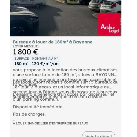
Bureaux à louer de 180m² à Bayonne
LOYER MENSUEL
1 800 €
SURFACE
MONTANT AU M²
180 m²
120 €/m²/an
vous propose à la location des bureaux climatisés
d'une surface totale de 180 m², situés à BAYONNE,
au sein d'un immeuble professionnel accessible et
Les locaux sont répartis comme suit : 5 bureaux au
fonctionnel.
1er jour, 2 bureaux et un local informatique au
second jour. À l'étage, vous disposez de 4 bureaux
L'ensemble bénéficie d'un accès par ascenseur et
supplémentaires ainsi que d'un coin cuisine.
d'un parking commun.
Disponibilité immédiate.
Pas de charges.
Accès ascenseur + parking commun.
A LOUER IMMOBILIER D'ENTREPRISE BUREAUX
Loyer mensuel : 1.800 € H.T.
Voir le détail