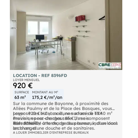
LOCATION - REF 8396FD
LOYER MENSUEL
920 €
SURFACE
MONTANT AU M²
63 m²
175,2 €/m²/an
Sur la commune de Bayonne, à proximité des
Allées Paulmy et de la Place des Basques, vous
propose des bureaux d'une surface de 63.40 m²
Loyer : 920 € HC / mois, non soumis à TVA
environ, en rez-de-chaussée. Ils se composent
Provision pour charges : 85 € / mois
d'un accueil / attente, de deux bureaux, d'un local
Taxe foncière à la charge du preneur, incluse dans
Réf : 8396FD
archives, d'une douche et de sanitaires.
les charges
Honoraires en sus : 15 % HT du loyer annuel HT à
"Les informations sur les risques auxquels ce bien
A LOUER IMMOBILIER D'ENTREPRISE BUREAUX