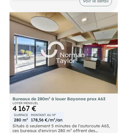
Voir le détail
Cabinet de conseil, assurances ou courtage
Composition des locaux :
Profession libérale ou activité administrative
- Loyer annuel : 45600 € HTHC
- Charges annuelles : 2000 €
- Honoraires : 9120 € HT à la charge du preneur
Bureaux de 280m² à louer Bayonne prox A63
LOYER MENSUEL
4 167 €
SURFACE
MONTANT AU M²
280 m²
178,56 €/m²/an
Situés à seulement 5 minutes de l'autoroute A63,
ces bureaux d'environ 280 m² offrent des