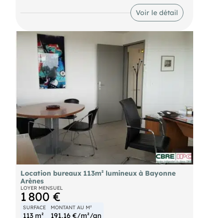
Chiffres clés :
la charge du preneur
est exposé sont disponibles sur le site Géorisques :
".
Voir le détail
Location bureaux 113m² lumineux à Bayonne
Arènes
LOYER MENSUEL
1 800 €
SURFACE
MONTANT AU M²
113 m²
191,16 €/m²/an