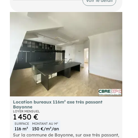
Voir le détail
centre-ville.
Chiffres clés :
Location bureaux 116m² axe très passant
Bayonne
LOYER MENSUEL
1 450 €
SURFACE
MONTANT AU M²
116 m²
150 €/m²/an
Sur la commune de Bayonne, sur axe très passant,