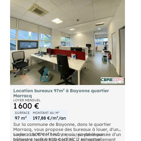
Location bureaux 97m² à Bayonne quartier
Marracq
LOYER MENSUEL
1 600 €
SURFACE
MONTANT AU M²
97 m²
197,88 €/m²/an
Sur la commune de Bayonne, dans le quartier
Marracq, vous propose des bureaux à louer, d'une
surface de 97 m² environ, au rez-de-chaussée d'un
Loyer : 1 600 € HT HC / mois, payable par
bâtiment tertiaire de qualité. Il est actuellement
trimestre, soit 4 800 € HT HC / trimestre