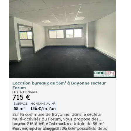
€TTC à la charge du preneur. Référence: 5164A2
Les informations sur les risques auxquels ce bien
est exposé sont disponibles sur le site Géorisques :
georisques. gouv. fr
Location bureaux de 55m² à Bayonne secteur
Forum
LOYER MENSUEL
715 €
SURFACE
MONTANT AU M²
55 m²
156 €/m²/an
Sur la commune de Bayonne, dans le secteur
multi-activités du Forum, vous propose des
bureaux à louer, d'une surface totale de 55 m²
Loyer : 715 € HT HC / mois
environ, en 1er étage. Ils se composent de deux
Provision pour charges : 70 € HT / mois