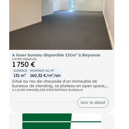
A louer bureau disponible 131m² à Bayonne
LOYER MENSUEL
1 750 €
SURFACE
MONTANT AU M²
131 m²
160,32 €/m²/an
Situé au rez-de-chaussée d'un immeuble de
bureaux de standing, ce plateau en open space,
non cloisonné développe une superficie utile de
A LOUER IMMOBILIER D'ENTREPRISE BUREAUX
131 m², quote-part de parties communes incluse.
Prestations de qualité comprenant un système de
Voir le détail
refroidissement d'air performant associé à une
Centrale de Traitement d'Air (CTA), faux plafond,
un revêtement de sol en moquette ainsi que des
châssis en aluminium équipés de double vitrage
isolant. L'immeuble dispose d'un dispositif de
contrôle d'accès au bâtiment et d'une alarme