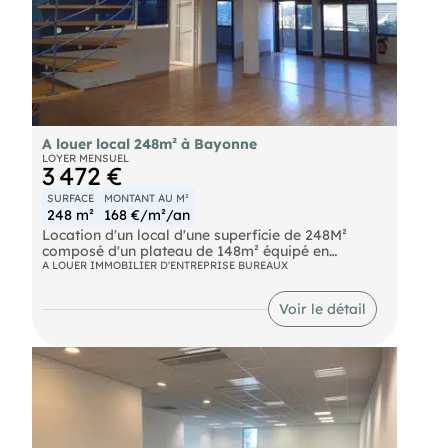
A louer local 248m² à Bayonne
LOYER MENSUEL
3 472 €
SURFACE
MONTANT AU M²
248 m²
168 €/m²/an
Location d'un local d'une superficie de 248M²
composé d'un plateau de 148m² équipé en
plusieurs bureaux très lumineux, wc, réserves. A
A LOUER IMMOBILIER D'ENTREPRISE BUREAUX
l'étage, mezzanine de 100m² composée de
plusieurs bureaux, coin repas, wc, le tout climatisé.
Voir le détail