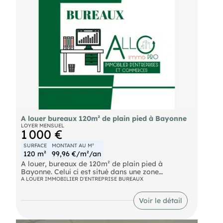
incendie de type 4. Charges mensuelles : 462,5 €
HT Honoraires Preneur : 3150 € HT
A louer bureaux 120m² de plain pied à Bayonne
LOYER MENSUEL
1 000 €
SURFACE
MONTANT AU M²
120 m²
99,96 €/m²/an
A louer, bureaux de 120m² de plain pied à
Bayonne. Celui ci est situé dans une zone
d'activités, mais au calme! Possibilité de rajouter
A LOUER IMMOBILIER D'ENTREPRISE BUREAUX
900m² d'extérieur pour entreposer du matériel et
de rajouter si besoin 734m² de stockage , le tout
Voir le détail
avec un grand parking privatif et un parking
commun. Plus de renseignements sur rendez vous
Loyer: 1 000 €HT/HC mensuel Honoraires: 2 400