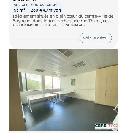
SURFACE
MONTANT AU M²
53 m²
260,4 €/m²/an
Idéalement situés en plein cœur du centre-ville de
Bayonne, dans la très recherchée rue Thiers, ces
bureaux bénéficient d'un emplacement privilégié à
A LOUER IMMOBILIER D'ENTREPRISE BUREAUX
proximité immédiate des commerces, services et
transports. Installés au premier étage d'un bel
Voir le détail
immeuble en pierre de caractère, les locaux se
composent de trois pièces distinctes, offrant un
cadre de travail agréable, lumineux et fonctionnel.
Cet espace conviendra parfaitement à une
profession libérale, une activité tertiaire.