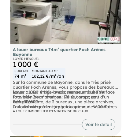
A louer bureaux 74m² quartier Foch Arènes
Bayonne
LOYER MENSUEL
1 000 €
SURFACE
MONTANT AU M²
74 m²
162,12 €/m²/an
Sur la commune de Bayonne, dans le très prisé
quartier Foch Arènes, vous propose des bureaux à
louer, au 1er étage avec ascenseur, d'une surface
Loyer : 1000 € HC / mois, non soumis à TVA
totale de 74 m² environ. Ils se composent d'un
Provision pour charges : 70 € / mois, eau
accueil attente, de 3 bureaux, une pièce archives,
comprise
Réf : 8388FD
un local rangement / photocopieur, des sanitaires
Taxe foncière à la charge du preneur : 1600 € en
et une salle d'eau avec douche.
2025
Les informations sur les risques auxquels ce bien
A LOUER IMMOBILIER D'ENTREPRISE BUREAUX
Honoraires en sus : 15 % HT du Loyer annuel HT à
est exposé sont disponibles sur le site Géorisques :
Chiffres clés :
la charge du Preneur
Voir le détail