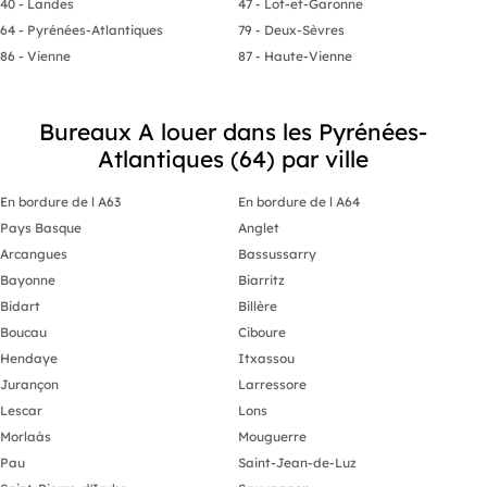
40 - Landes
47 - Lot-et-Garonne
64 - Pyrénées-Atlantiques
79 - Deux-Sèvres
86 - Vienne
87 - Haute-Vienne
Bureaux A louer dans les Pyrénées-
Atlantiques (64) par ville
En bordure de l A63
En bordure de l A64
Pays Basque
Anglet
Arcangues
Bassussarry
Bayonne
Biarritz
Bidart
Billère
Boucau
Ciboure
Hendaye
Itxassou
Jurançon
Larressore
Lescar
Lons
Morlaàs
Mouguerre
Pau
Saint-Jean-de-Luz