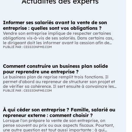
Actualités des experts
Informer ses salariés avant la vente de son
entreprise : quelles sont vos obligations ?
Vendre son entreprise implique de respecter certaines
obligations vis-à-vis de ses salariés. Dans certains cas,
le dirigeant doit les informer avant la cession afin de
leur permettre, s'ils le souhaitent, de présenter une offre
PUBLIÉ PAR : CESSIONPME.COM
de reprise. Quelles entreprises sont concernées ? Quels
délais faut-il respecter ? Comment transmettre cette
information ? Voici ce que prévoit la réglementation.
Comment construire un business plan solide
L'essentiel Les entreprises de moins de 250 salariés sont
soumises, dans certains cas, à une obligation
pour reprendre une entreprise ?
d'information préalable des salariés. Cette obligation
Le business plan de reprise remplit trois fonctions. Il
concerne la vente d'un fonds de commerce ou la cession
permet d'abord au repreneur de structurer son projet et
de la majorité des titres d'une société. Le délai
de vérifier sa cohérence. Il sert ensuite à convaincre les
d'information varie selon la taille de l'entreprise. Les
banques et les partenaires financiers de l'accompagner.
PUBLIÉ PAR : CESSIONPME.COM
salariés peuvent présenter une offre de reprise, mais ne
Enfin, il peut constituer un support de discussion avec le
peuvent pas empêcher la vente. Quelles entreprises sont
cédant en lui montrant que le projet de reprise est solide
concernées par l'obligation d'information des salariés ?
et réfléchi. L'essentiel Le business plan de reprise ne
L'obligation d'information concerne uniquement
À qui céder son entreprise ? Famille, salarié ou
consiste pas à reprendre les anciens comptes de
certaines entreprises et certaines opérations de cession.
l'entreprise. Il explique comment l'entreprise évoluera
repreneur externe : comment choisir ?
Vous êtes concerné si : votre entreprise emploie moins
après le changement de dirigeant. C'est un document
Lorsque l'on prépare la vente de son entreprise, on
de 250 salariés ; vous vendez votre fonds de commerce
indispensable pour structurer votre projet et convaincre
pense souvent au prix ou aux aspects fiscaux. Pourtant,
ou plus de 50 % des parts sociales ou des actions de
vos partenaires. À quoi sert vraiment un business plan
une autre question est tout aussi importante : à qui