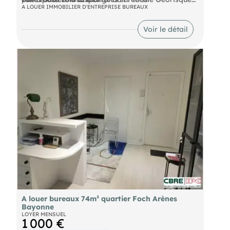
Honoraires : 15 % HT du loyer annuel HT à la
".
A LOUER IMMOBILIER D'ENTREPRISE BUREAUX
Chiffres clés :
charge du preneur
Réf : 8345EL
Voir le détail
A louer bureaux 74m² quartier Foch Arènes
Bayonne
LOYER MENSUEL
1 000 €