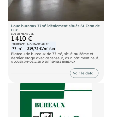
Loue bureaux 77m² idéalement situés St Jean de
Luz
LOYER MENSUEL
1 410 €
SURFACE
MONTANT AU M²
77 m²
219,72 €/m²/an
Plateau de bureaux de 77 m², situé au 2ème et
dernier étage avec ascenseur, d'un bâtiment neuf,
idéalement situé à l'entrée de Saint-Jean-de-Luz.
A LOUER IMMOBILIER D'ENTREPRISE BUREAUX
Ce bien offre des prestations haut de gamme et
un cadre de travail exceptionnel. Bureaux
Voir le détail
aménagé mais non cloisonné : sol, faux plafond,
pavé led et climatisation réversible, configurables
selon vos besoins. Accès PMR et wc privatifs.
Bâtiment moderne très lumineux, offrant un
confort de travail optimal. Une terrasse
exceptionnelle couverte de 50 m² partagée.
Aménagée avec tables et chaises, avec une vue
imprenable sur la Rhune. Disponibilité : Immédiate
- Loyer mensuel : 1410 € HT / mois
- Charges : 80 € / mois