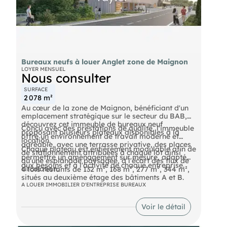
Bureaux neufs à louer Anglet zone de Maignon
LOYER MENSUEL
Nous consulter
SURFACE
2 078 m²
Au cœur de la zone de Maignon, bénéficiant d'un
emplacement stratégique sur le secteur du BAB,
découvrez cet immeuble de bureaux neuf
Conçu avec des prestations de qualité, l'immeuble
proposant plusieurs plateaux disponibles à la
offre un environnement de travail moderne et
location.
agréable, avec une terrasse privative, des places
Chaque plateau est entièrement modulable afin de
de stationnement attribuées à chaque lot ainsi
permettre un aménagement sur mesure, adapté
qu'une esplanade paysagée, à l'écart des flux de
aux besoins et à l'activité de chaque entreprise.
circulation.
4 lots restants de 132 m², 168 m², 277 m², 344 m²,
situés au deuxième étage des bâtiments A et B.
A LOUER IMMOBILIER D'ENTREPRISE BUREAUX
Voir le détail