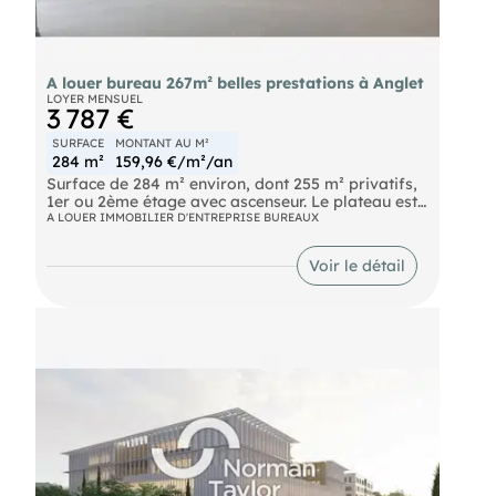
A louer bureau 267m² belles prestations à Anglet
LOYER MENSUEL
3 787 €
SURFACE
MONTANT AU M²
284 m²
159,96 €/m²/an
Surface de 284 m² environ, dont 255 m² privatifs,
1er ou 2ème étage avec ascenseur. Le plateau est
livré aménagé, équipé de climatisation réversible
A LOUER IMMOBILIER D'ENTREPRISE BUREAUX
et d'une arrivée d'eau. Il est non cloisonné, le
cloisonnement est à la charge du preneur.Câblage
Voir le détail
RJ45, Chauffage réversible, Climatisation,
Moquette, Sanitaires H/F/PMR et douche dans les
parties communes. 7 places de stationnement, 3
extérieurs et 4 en sous-sol. 2 plateaux sont
disponibles dans l'immeuble, donc possibilité de
louer les 2 pour une surface totale privative de
510 m²