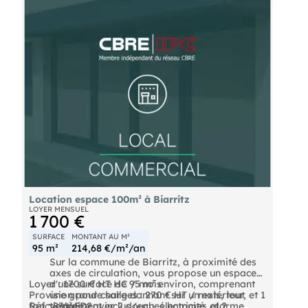
Location espace 100m² à Biarritz
LOYER MENSUEL
1 700 €
SURFACE
MONTANT AU M²
95 m²
214,68 €/m²/an
Sur la commune de Biarritz, à proximité des
axes de circulation, vous propose un espace
Loyer : 1700 € HT HC / mois
d'une surface de 95 m² environ, comprenant
Provision pour charges : 270 € HT / mois, tout
une grande salle donnant sur un extérieur, et 1
fonctionnement inclus (eau, électricité, alarme,
Réf : 8366FD2
vestiaire avec 2 douches hommes et 2