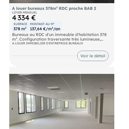
A louer bureaux 378m² RDC proche BAB 2
LOYER MENSUEL
4 334 €
SURFACE
MONTANT AU M²
378 m²
137,64 €/m²/an
Bureaux au RDC d'un immeuble d'habitation 378
m². Configuration traversante très lumineuse,
nombreuses fenêtres, cloisons semi-vitrées
A LOUER IMMOBILIER D'ENTREPRISE BUREAUX
conciliant clarté et confidentialité. Prestations
avec sol, faux plafonds, climatisation réversible.
Voir le détail
Infrastructure informatique prête à l'emploi,
câblage complet, prises RJ45. Sanitaires privatifs
intérieurs et espace d'accueil modulable. Travaux
de rafraîchissemement à prévoir.