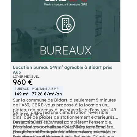
Location bureau 149m² agréable à Bidart près
A63
LOYER MENSUEL
960 €
SURFACE
MONTANT AU M²
149 m²
77,28 €/m²/an
Sur la commune de Bidart, à seulement 5 minutes
de l'A63, CBRE-vous propose à la location un
plateau de bureaux d'une superficie d'environ 149
Ce local disposed'une climatisation réversible
m² au sol en R+1.
ainsi que de places de stationnement extérieures.
Des sanitaires communs complètent l'ensemble.
Loyer : 960 HT HC / mois
D'autres lots sont disponibles dans le même
provision pour charges : 241.77 € ( taxe foncière,
programme. Pour plus d'informations, n'hésitez
eau, électricité et entretien des espaces verts)
"Les informations sur les risques auxquels ce bien
pas à nous contacter.
Taxe foncière à la charge du Preneur
est exposé sont disponibles sur le site Géorisques :