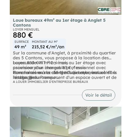
Loue bureaux 49m² au 1er étage à Anglet 5
Cantons
LOYER MENSUEL
880 €
SURFACE
MONTANT AU M²
49 m²
215,52 €/m²/an
Sur la commune d'Anglet, à proximité du quartier
des 5 Cantons, vous propose à la location des
bureaux de 49 m² environ, au 1er étage avec
Loyer: 880 € HT HC / mois
ascenseur d'un immeuble professionnel avec
provision pour charges 83 € / mois
commerces au rez-de-chaussée et bureaux à
Taxe foncière à la charge du preneur, incluse dans
Honoraires en sus : 15 % HT du Loyer annuel HT à
l'étage. Ils se composent d'un espace ouvert et de
les charges
la charge du Preneur
sanitaires privatifs. Ils bénéficient de deux accès.
A LOUER IMMOBILIER D'ENTREPRISE BUREAUX
Des sanitaires en conformité PMR sont sur le
Réf : 8385FD
palier. Un parking gratuit est à disposition.
Voir le détail
"Les informations sur les risques auxquels ce bien
Chiffres clés :
est exposé sont disponibles sur le site Géorisques :
".