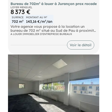
Bureau de 702m² à louer à Jurançon prox rocade
LOYER MENSUEL
8 373 €
SURFACE
MONTANT AU M²
702 m²
143,16 €/m²/an
Votre agence vous propose à la location un
bureau de 702 m² situé au Sud de Pau à proximité
de la rocade.
A LOUER IMMOBILIER D'ENTREPRISE BUREAUX
Voir le détail
Caractéristiques financières :
- Loyer compétitif : 143,13 €/m²/an, non soumis à
la TVA ;
- Charges tout compris : 72,82 €/m²/an ;
- Taxe foncière prise en charge par le bailleur ;
- Bail commercial ;
- Dépôt de garantie : 3 mois de loyer.
Les charges comprennent : Maintenance, Ménages
des locaux, Gardiennage, Electricité, Eau et TOM.