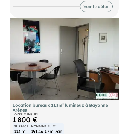
".
Voir le détail
Location bureaux 113m² lumineux à Bayonne
Arènes
LOYER MENSUEL
1 800 €
SURFACE
MONTANT AU M²
113 m²
191,16 €/m²/an