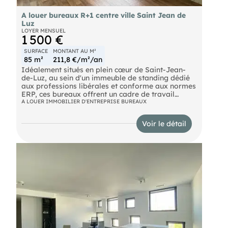
A louer bureaux R+1 centre ville Saint Jean de
Luz
LOYER MENSUEL
1 500 €
SURFACE
MONTANT AU M²
85 m²
211,8 €/m²/an
Idéalement situés en plein cœur de Saint-Jean-
de-Luz, au sein d'un immeuble de standing dédié
aux professions libérales et conforme aux normes
ERP, ces bureaux offrent un cadre de travail
privilégié, alliant confort et image professionnelle.
A LOUER IMMOBILIER D'ENTREPRISE BUREAUX
D'une superficie de 85 m², le local permet
d'accueillir jusqu'à 3 professionnels dans des
Voir le détail
conditions optimales. Les espaces sont adaptés à
une activité libérale (médicale, paramédicale,
juridique…) et bénéficient d'un environnement
calme et qualitatif, propice à l'accueil de la
clientèle. Une adresse centrale recherchée, offrant
visibilité et accessibilité. Loyer mensuel : 1 500 €