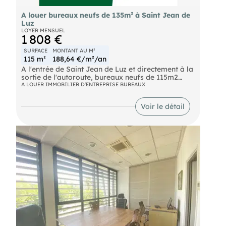
A louer bureaux neufs de 135m² à Saint Jean de
Luz
LOYER MENSUEL
1 808 €
SURFACE
MONTANT AU M²
115 m²
188,64 €/m²/an
A l'entrée de Saint Jean de Luz et directement à la
sortie de l'autoroute, bureaux neufs de 115m2
environ R+2 ,climatisés, PMR, sanitaire privatif et
A LOUER IMMOBILIER D'ENTREPRISE BUREAUX
place de parking privative. Stationnement aérien
aisé. Loyer mensuel/HT : 1808 €(réglables au
Voir le détail
trimestre) Charges mensuelles à définir, taxe
foncière annuelle 1350€ Honoraires agence/TTC:
4339 € Référence:4982A Les informations sur les
risques auxquels ce bien est exposé sont
disponibles sur le site Géorisques