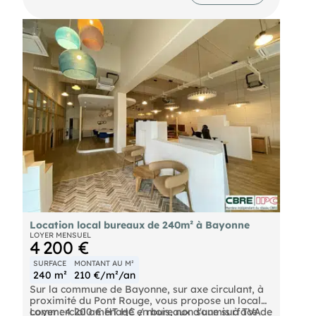
Location local bureaux de 240m² à Bayonne
LOYER MENSUEL
4 200 €
SURFACE
MONTANT AU M²
240 m²
210 €/m²/an
Sur la commune de Bayonne, sur axe circulant, à
proximité du Pont Rouge, vous propose un local
commercial aménagé en bureaux d'une surface de
Loyer : 4 200 € HT HC / mois, non soumis à TVA