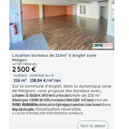
Location bureaux de 216m² à Anglet zone
Maigon
LOYER MENSUEL
2 500 €
SURFACE
MONTANT AU M²
216 m²
138,84 €/m²/an
Sur la commune d'Anglet, dans la dynamique zone
de Maignon, vous propose des bureaux avec
vitrine à louer, d'une surface totale de 216 m²
Loyer : 2 500 € HT HC / mois
environ, dont un showroom de 120 m² environ en
Charges : 250 € HT / mois (foncier inclus)
RDC et des bureaux à l'étage. Les locaux sont
taxe foncière à la charge du preneur : incluse dans
Réf : 8381FD
équipés de climatisation réversible.
les charges
Honoraires en sus : 12 % HT du Loyer annuel HT à
Les informations sur les risques auxquels ce bien
A LOUER IMMOBILIER D'ENTREPRISE BUREAUX
la charge du Preneur
est exposé sont disponibles sur le site Géorisques :
Chiffres clés :
Voir le détail