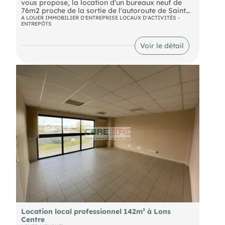
vous propose, la location d'un bureaux neuf de
76m2 proche de la sortie de l'autoroute de Saint
Jean de Luz Nord, dans une nouvelle zone, en
A LOUER IMMOBILIER D'ENTREPRISE LOCAUX D'ACTIVITÉS -
ENTREPÔTS
périphérie de la ville. Situé au 2ème étage avec
ascenseur et accès PM. Open-space. les parkings
sont faciles et au pied de l'immeuble. sanitaire
Voir le détail
privatif. Possibilité de les louer meublés. Terrasse
Communes un plus !!!
LOYER MENSUEL : 1.410 € HT
Provisions mensuelles pour charges : 80 € HT
Honoraires : 15 % HT du loyer annuel HT
FD 1065
Location local professionnel 142m² à Lons
Centre