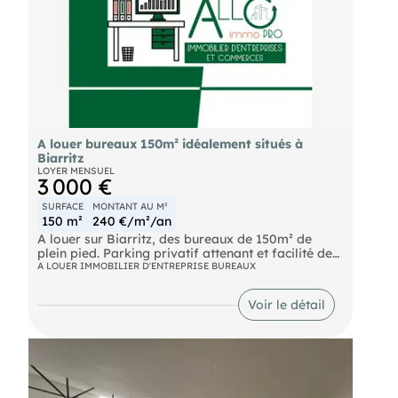
A louer bureaux 150m² idéalement situés à
Biarritz
LOYER MENSUEL
3 000 €
SURFACE
MONTANT AU M²
150 m²
240 €/m²/an
A louer sur Biarritz, des bureaux de 150m² de
plein pied. Parking privatif attenant et facilité de
stationnement sur la route au début de l'impasse.
A LOUER IMMOBILIER D'ENTREPRISE BUREAUX
Calme assuré pour ce bien central mais au fond
d'une impasse. Vous serez charmés par ces
Voir le détail
bureaux, alternant le bois et le côté industriel en
excellent état. L'espace est très cocooning avec
une hauteur sous plafond agréable, un poêle à
bois pour vous réchauffer même si le chauffage et
climatisations fonctionnent très bien. Un bien
d'exception à découvrir Loyer: 3 000 € HT
Honoraires: 7 200 €TTC à la charge du preneur