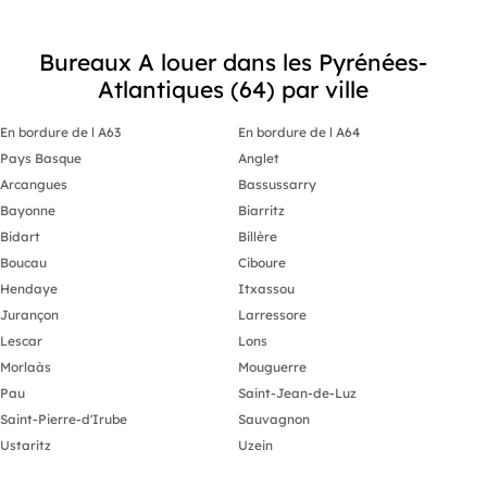
Bureaux A louer dans les Pyrénées-
Atlantiques (64) par ville
En bordure de l A63
En bordure de l A64
Pays Basque
Anglet
Arcangues
Bassussarry
Bayonne
Biarritz
Bidart
Billère
Boucau
Ciboure
Hendaye
Itxassou
Jurançon
Larressore
Lescar
Lons
Morlaàs
Mouguerre
Pau
Saint-Jean-de-Luz
Saint-Pierre-d'Irube
Sauvagnon
Ustaritz
Uzein