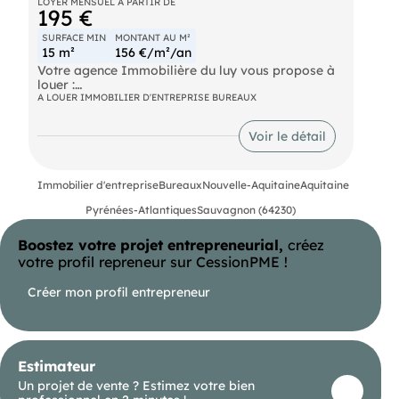
LOYER MENSUEL À PARTIR DE
195 €
SURFACE MIN
MONTANT AU M²
15 m²
156 €/m²/an
Votre agence Immobilière du luy vous propose à
louer :
A LOUER IMMOBILIER D'ENTREPRISE BUREAUX
Sauvagnon, proche aéroport, dans un centre
d'affaires, bureaux à partir de 15m².
Voir le détail
4 bureaux disponibles avec Wc et cuisine en
commun.
Immobilier d'entreprise
Bureaux
Nouvelle-Aquitaine
Aquitaine
Possibilité de stockage en plus
Pyrénées-Atlantiques
Sauvagnon (64230)
Parkings sécurisés
Boostez votre projet entrepreneurial,
créez
Locaux climatisés.
votre profil repreneur sur CessionPME !
Créer mon profil entrepreneur
- Loyer annuel : 2340 € HT
- Honoraires : 702 € HT à la charge du preneur
Estimateur
Un projet de vente ? Estimez votre bien