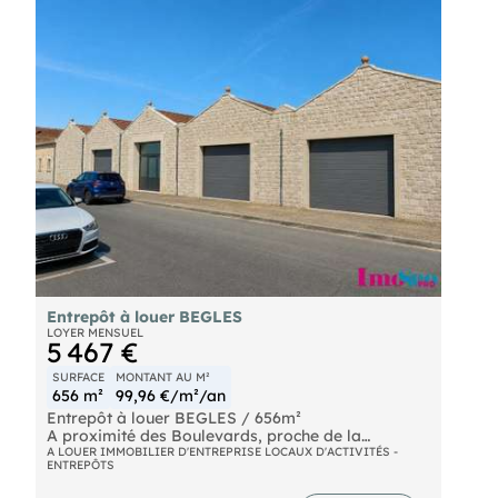
Entrepôt à louer BEGLES
LOYER MENSUEL
5 467 €
SURFACE
MONTANT AU M²
656 m²
99,96 €/m²/an
Entrepôt à louer BEGLES / 656m²
A proximité des Boulevards, proche de la
"barrière de Bègles", entrepôt à louer d'env. 656m²
A LOUER IMMOBILIER D'ENTREPRISE LOCAUX D'ACTIVITÉS -
ENTREPÔTS
de surface au sol dont un bureau d'env. 8m².
L'entrepôt est équipé de 4 portes sectionnelles