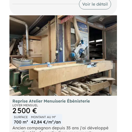
dont 2 grandes 4,20X3,90m. et pour la plus petite
Voir le détail
3,50X 3,00m.,HSP max 5,70 mètres et HSP min
2,90m.
Reprise Atelier Menuiserie Ébénisterie
LOYER MENSUEL
2 500 €
SURFACE
MONTANT AU M²
700 m²
42,84 €/m²/an
Ancien compagnon depuis 35 ans j'ai développé