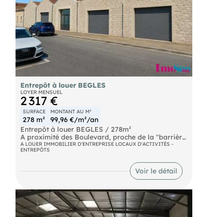
Entrepôt à louer BEGLES
LOYER MENSUEL
2 317 €
SURFACE
MONTANT AU M²
278 m²
99,96 €/m²/an
Entrepôt à louer BEGLES / 278m²
A proximité des Boulevard, proche de la "barrière
de Bègles" et à 200 mètres de l'arrêt de tram,
A LOUER IMMOBILIER D'ENTREPRISE LOCAUX D'ACTIVITÉS -
ENTREPÔTS
entrepôt à louer d'env. 270m² de surface au sol
équipé de 2 portes sectionnelles 3,50X 3,00m.,
HSPmax 5,70 mètres et HSP min 3,70m. avec un
Voir le détail
bureau de 7m².