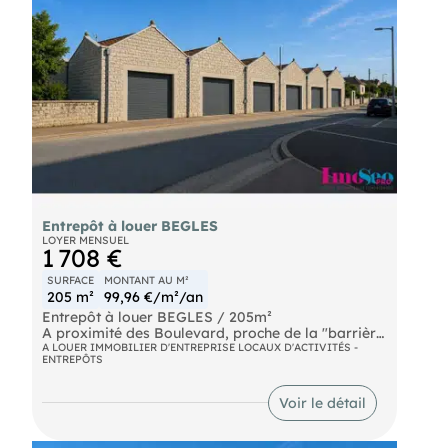
Entrepôt à louer BEGLES
LOYER MENSUEL
1 708 €
SURFACE
MONTANT AU M²
205 m²
99,96 €/m²/an
Entrepôt à louer BEGLES / 205m²
A proximité des Boulevard, proche de la "barrière
de Bègles" et à 200 mètres de l'arrêt de tram,
A LOUER IMMOBILIER D'ENTREPRISE LOCAUX D'ACTIVITÉS -
ENTREPÔTS
entrepôt à louer d'env. 205m² de surface au sol
équipé d'une porte sectionnelle 3,50X 3.00m.,
HSPmax 4 mètres et HSP min 2.90m.
Voir le détail