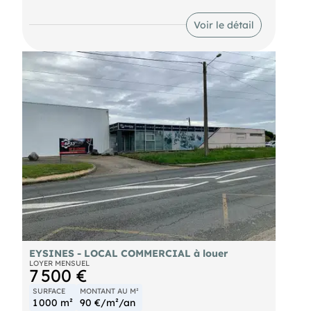
2 portes sectionnelles Grand parking
Possibilité stockage extérieur
Les informations sur les risques auxquels ce bien
Voir le détail
ERP 5
est exposé sont disponibles sur le site Géorisques :
HSP 6 m
EYSINES - LOCAL COMMERCIAL à louer
LOYER MENSUEL
7 500 €
SURFACE
MONTANT AU M²
1 000 m²
90 €/m²/an