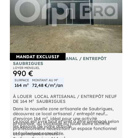
MANDAT EXCLUSIF
À LOUER  LOCAL ARTISANAL / ENTREPÔT 
SAUBRIGUES
LOYER MENSUEL
990 €
SURFACE
MONTANT AU M²
164 m²
72,48 €/m²/an
À LOUER  LOCAL ARTISANAL / ENTREPÔT NEUF
DE 164 M²  SAUBRIGUES
Dans la nouvelle zone artisanale de Saubrigues,
découvrez ce local artisanal / entrepôt neuf
d'environ 164 m², idéal pour une activité
Le local est livré brut et prêt à être aménagé selon
artisanale, du stockage ou toute autre activité
les besoins de votre activité.
professionnelle nécessitant un espace fonctionnel
et facilement accessible.
Les principaux atouts :