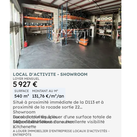
LOCAL D'ACTIVITE - SHOWROOM
LOYER MENSUEL
5 927 €
SURFACE
MONTANT AU M²
540 m²
131,76 €/m²/an
Situé à proximité immédiate de la D113 et à
proximité de la rocade sortie 22
Showroom
Local d'activités à louer d'une surface totale de
Bureaux tout équipés
540 m² bénéficiant d'une excellente visibilité
Salle de réunion
Disponibilité : Nous consulter
Kitchenette
Prestations :
Fibre
Contactez-nous pour plus d'informations !
A LOUER IMMOBILIER D'ENTREPRISE LOCAUX D'ACTIVITÉS -
ENTREPÔTS
Triphasé