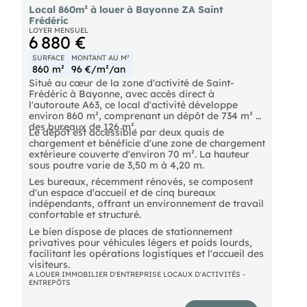
Local 860m² à louer à Bayonne ZA Saint
Frédéric
LOYER MENSUEL
6 880 €
SURFACE
MONTANT AU M²
860 m²
96 €/m²/an
Situé au cœur de la zone d'activité de Saint-
Frédéric à Bayonne, avec accès direct à
l'autoroute A63, ce local d'activité développe
environ 860 m², comprenant un dépôt de 734 m² et
des bureaux de 126 m².
Le dépôt est accessible par deux quais de
chargement et bénéficie d'une zone de chargement
extérieure couverte d'environ 70 m². La hauteur
sous poutre varie de 3,50 m à 4,20 m.
Les bureaux, récemment rénovés, se composent
d'un espace d'accueil et de cinq bureaux
indépendants, offrant un environnement de travail
confortable et structuré.
Le bien dispose de places de stationnement
privatives pour véhicules légers et poids lourds,
facilitant les opérations logistiques et l'accueil des
visiteurs.
A LOUER IMMOBILIER D'ENTREPRISE LOCAUX D'ACTIVITÉS -
ENTREPÔTS