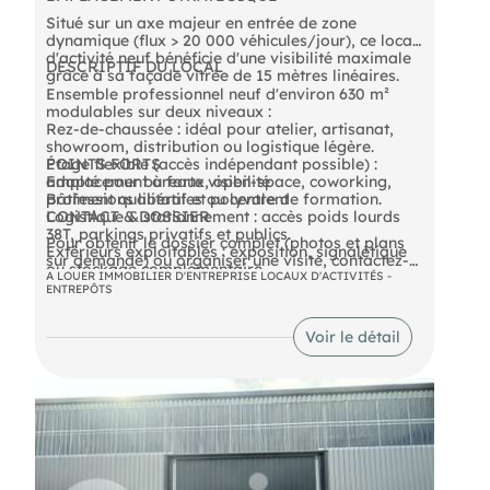
Situé sur un axe majeur en entrée de zone
dynamique (flux > 20 000 véhicules/jour), ce local
d'activité neuf bénéficie d'une visibilité maximale
DESCRIPTIF DU LOCAL
grâce à sa façade vitrée de 15 mètres linéaires.
Ensemble professionnel neuf d'environ 630 m²
modulables sur deux niveaux :
Rez-de-chaussée : idéal pour atelier, artisanat,
showroom, distribution ou logistique légère.
Étage flexible (accès indépendant possible) :
POINTS FORTS
adapté pour bureaux, open-space, coworking,
Emplacement à forte visibilité
professions libérales ou centre de formation.
Bâtiment qualitatif et polyvalent
Logistique & stationnement : accès poids lourds
CONTACT & DOSSIER
38T, parkings privatifs et publics.
Pour obtenir le dossier complet (photos et plans
Extérieurs exploitables : exposition, signalétique
sur demande) ou organiser une visite, contactez-
ou stockage complémentaire.
nous.
A LOUER IMMOBILIER D'ENTREPRISE LOCAUX D'ACTIVITÉS -
ENTREPÔTS
- Loyer annuel : 66000 € HTHC
Voir le détail
- Honoraires : 20% HT à la charge de l'acquéreur
(soit 13 200,00 € HT)