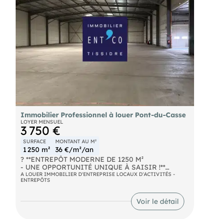
Immobilier Professionnel à louer Pont-du-Casse
LOYER MENSUEL
3 750 €
SURFACE
MONTANT AU M²
1 250 m²
36 €/m²/an
? **ENTREPÔT MODERNE DE 1250 M²
- UNE OPPORTUNITÉ UNIQUE À SAISIR !**
Découvrez cet entrepôt professionnel
A LOUER IMMOBILIER D'ENTREPRISE LOCAUX D'ACTIVITÉS -
ENTREPÔTS
exceptionnel, conçu pour les entreprises
ambitieuses en quête d'espace, de fonctionnalité
et de modernité. Librement disponible, ce joyau
Voir le détail
immobilier vous ouvre les portes d'un avenir
professionnel prometteur. Un espace immense et