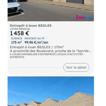
Entrepôt à louer BEGLES
LOYER MENSUEL
1 458 €
SURFACE
MONTANT AU M²
175 m²
99,96 €/m²/an
Entrepôt à louer BEGLES / 175m²
A proximité des Boulevard, proche de la "barrière
de Bègles" et à 200 mètres de l'arrêt de tram,
A LOUER IMMOBILIER D'ENTREPRISE LOCAUX D'ACTIVITÉS -
ENTREPÔTS
entrepôt à louer d'env. 175m² de surface au sol
équipé d'une porte sectionnelle 3,70X 3.00m., HSP
3,60 mètres.
Voir le détail