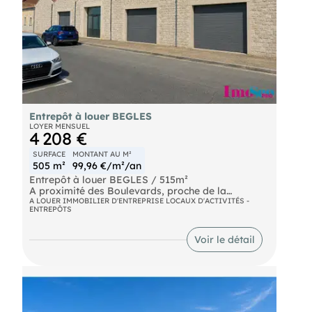
Entrepôt à louer BEGLES
LOYER MENSUEL
4 208 €
SURFACE
MONTANT AU M²
505 m²
99,96 €/m²/an
Entrepôt à louer BEGLES / 515m²
A proximité des Boulevards, proche de la
"barrière de Bègles", entrepôt à louer d'env. 515m²
A LOUER IMMOBILIER D'ENTREPRISE LOCAUX D'ACTIVITÉS -
ENTREPÔTS
de surface au sol équipé de 3 portes sectionnelles
3,50X 3,00m., HSPmax 5,70 mètres et HSP min
2,90m.
Voir le détail