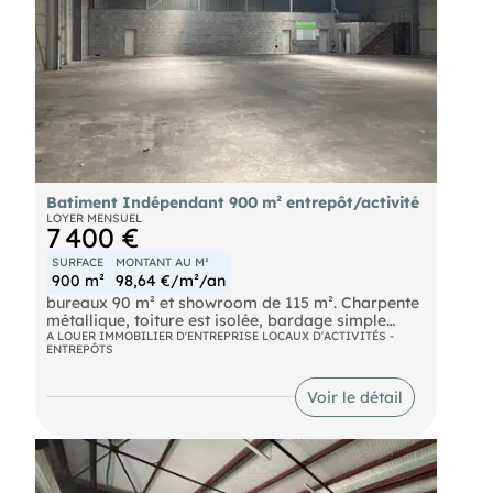
Batiment Indépendant 900 m² entrepôt/activité
LOYER MENSUEL
7 400 €
SURFACE
MONTANT AU M²
900 m²
98,64 €/m²/an
bureaux 90 m² et showroom de 115 m². Charpente
métallique, toiture est isolée, bardage simple
peau, 4 portes sectionnelles, sanitaires et douche.
A LOUER IMMOBILIER D'ENTREPRISE LOCAUX D'ACTIVITÉS -
ENTREPÔTS
7m HSP au plus haut. Mezzanine de stockage
d'environ 200 m² non comptée dans la surface
totale. Stockage extérieur et/ou nombreux
Voir le détail
stationnements.