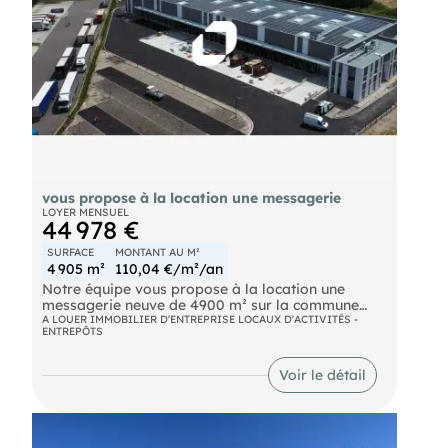
énergie, entretien, taxe foncière et TOM),
honoraires charge Preneur 16% HT du loyer
annuel. Honoraires de 38 400 € à la charge du
locataire. Provision sur charges 3 833 € HT/mois,
régularisation annuelle. Dépôt de garantie 50 000
€. Non soumis au DPE. Les informations sur les
risques auxquels ce bien est exposé sont
disponibles sur le site Géorisques :
https://www.georisques.gouv.fr.
vous propose à la location une messagerie
LOYER MENSUEL
44 978 €
SURFACE
MONTANT AU M²
4 905 m²
110,04 €/m²/an
Notre équipe vous propose à la location une
messagerie neuve de 4900 m² sur la commune
d'Ayguemorte à proximité immédiate de
A LOUER IMMOBILIER D'ENTREPRISE LOCAUX D'ACTIVITÉS -
ENTREPÔTS
l'autoroute A62. Disponibilité immédiate.
Autoroute A62
Voir le détail