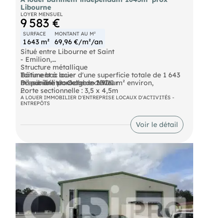
Libourne
LOYER MENSUEL
9 583 €
SURFACE
MONTANT AU M²
1 643 m²
69,96 €/m²/an
Situé entre Libourne et Saint
- Emilion,
Structure métallique
Bâtiment à louer d'une superficie totale de 1 643
Toiture bac acier
m² sur une parcelle de 2 900 m² environ,
Possibilité stockage extérieur
Disponibilité : Octobre 2026
Porte sectionnelle : 3,5 x 4,5m
Prestations :
HSP : 7,50 m
Pour tout complément d'information, contactez-
A LOUER IMMOBILIER D'ENTREPRISE LOCAUX D'ACTIVITÉS -
ENTREPÔTS
2 accès sur le site
nous.
Bureaux tout équipés
Locaux sociaux
Les informations sur les risques auxquels ce bien
Voir le détail
Grand parking
est exposé sont disponibles sur le site Géorisques :
Site clos et sécurisé