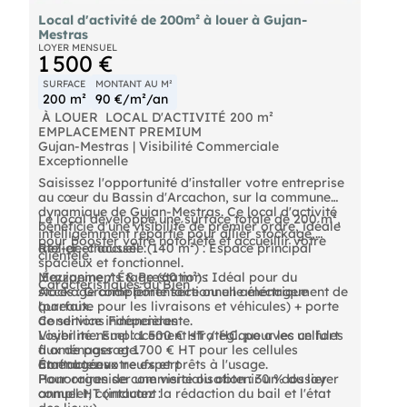
Local d'activité de 200m² à louer à Gujan-
Mestras
LOYER MENSUEL
1 500 €
SURFACE
MONTANT AU M²
200 m²
90 €/m²/an
️ À LOUER  LOCAL D'ACTIVITÉ 200 m² 
EMPLACEMENT PREMIUM
Gujan-Mestras | Visibilité Commerciale
Exceptionnelle
Saisissez l'opportunité d'installer votre entreprise
au cœur du Bassin d'Arcachon, sur la commune
dynamique de Gujan-Mestras. Ce local d'activité
Le local développe une surface totale de 200 m²,
bénéficie d'une visibilité de premier ordre, idéale
intelligemment répartie pour allier stockage,
pour booster votre notoriété et accueillir votre
atelier et accueil :
Rez-de-chaussée (140 m²) : Espace principal
clientèle.
spacieux et fonctionnel.
Mezzanine / Étage (60 m²) : Idéal pour du
️ Équipements & Prestations
Caractéristiques du Bien
stockage complémentaire ou un aménagement de
Accès : Grande porte sectionnelle électrique
bureaux.
(parfaite pour les livraisons et véhicules) + porte
de service indépendante.
Conditions Financières
Visibilité : Emplacement stratégique avec un fort
Loyer mensuel : 1 500 € HT / HC. pour les cellules
flux de passage.
à aménager et 1700 € HT pour les cellules
État : Locaux neufs et prêts à l'usage.
aménagées
Contactez votre expert
Honoraires de commercialisation : 30 % du loyer
Pour organiser une visite ou obtenir un dossier
annuel HT (incluant la rédaction du bail et l'état
complet, contactez :