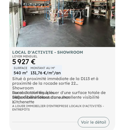
LOCAL D'ACTIVITE - SHOWROOM
LOYER MENSUEL
5 927 €
SURFACE
MONTANT AU M²
540 m²
131,76 €/m²/an
Situé à proximité immédiate de la D113 et à
proximité de la rocade sortie 22
Showroom
Local d'activités à louer d'une surface totale de
Bureaux tout équipés
540 m² bénéficiant d'une excellente visibilité
Salle de réunion
Disponibilité : Nous consulter
Kitchenette
Prestations :
Fibre
Contactez-nous pour plus d'informations !
A LOUER IMMOBILIER D'ENTREPRISE LOCAUX D'ACTIVITÉS -
ENTREPÔTS
Triphasé
2 portes sectionnelles Grand parking
Possibilité stockage extérieur
Les informations sur les risques auxquels ce bien
Voir le détail
ERP 5
est exposé sont disponibles sur le site Géorisques :
HSP 6 m