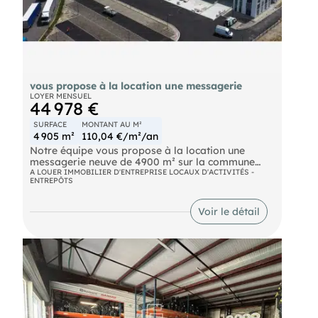
vous propose à la location une messagerie
LOYER MENSUEL
44 978 €
SURFACE
MONTANT AU M²
4 905 m²
110,04 €/m²/an
Notre équipe vous propose à la location une
messagerie neuve de 4900 m² sur la commune
d'Ayguemorte à proximité immédiate de
A LOUER IMMOBILIER D'ENTREPRISE LOCAUX D'ACTIVITÉS -
ENTREPÔTS
l'autoroute A62. Disponibilité immédiate.
Autoroute A62
Voir le détail