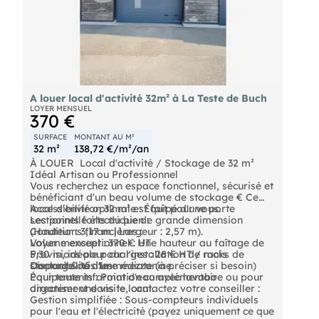
A louer local d'activité 32m² à La Teste de Buch
LOYER MENSUEL
370 €
SURFACE
MONTANT AU M²
32 m²
138,72 €/m²/an
À LOUER  Local d'activité / Stockage de 32 m² 
Idéal Artisan ou Professionnel
Vous recherchez un espace fonctionnel, sécurisé et
bénéficiant d'un beau volume de stockage € Ce
local d'environ 32 m² est fait pour vous.
Accessibilité optimale : Équipé d'une porte
Les points forts du bien :
sectionnelle électrique de grande dimension
(Hauteur : 3,17 m | Largeur : 2,57 m).
Conditions financières :
Volume exceptionnel : Une hauteur au faîtage de
Loyer mensuel : 370 € HT
5,30 m, idéale pour l'installation de racks de
Provisions pour charges : 28 € HT / mois
stockage ou d'une mezzanine.
Disponibilité : Immédiate (à préciser si besoin)
Contact & Visites
Équipements : Point d'eau avec lavabo
Pour toute information complémentaire ou pour
directement dans le local.
organiser une visite, contactez votre conseiller :
Gestion simplifiée : Sous-compteurs individuels
pour l'eau et l'électricité (payez uniquement ce que