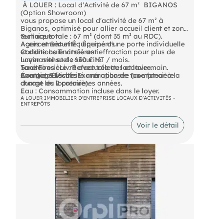
️ À LOUER : Local d'Activité de 67 m²  BIGANOS
(Option Showroom)
vous propose un local d'activité de 67 m² à
Biganos, optimisé pour allier accueil client et zone
technique.
Surface totale : 67 m² (dont 35 m² au RDC).
Agencement et Équipements
Accès et Sécurité : Équipé d'une porte individuelle
et d'une baie vitrée antieffraction pour plus de
Conditions financières
luminosité et de sécurité.
Loyer mensuel : 650 € HT / mois.
Sanitaires : Livré avec toilettes et lave-main.
Taxe Foncière : Refacturée au locataire.
Énergie : Électricité monophasée (compteur à la
Avantage fiscal : Exonération de taxe foncière
Contact & Visites
charge du locataire).
durant les 2 premières années.

Eau : Consommation incluse dans le loyer.
A LOUER IMMOBILIER D'ENTREPRISE LOCAUX D'ACTIVITÉS -
ENTREPÔTS
- Loyer annuel : 7800 € HT
- Honoraires : 30% HT à la charge du preneur (soit
Voir le détail
2 340,00 € HT)