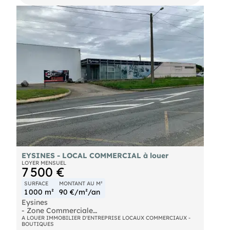
EYSINES - LOCAL COMMERCIAL à louer
LOYER MENSUEL
7 500 €
SURFACE
MONTANT AU M²
1 000 m²
90 €/m²/an
Eysines
- Zone Commerciale
- Location
A LOUER IMMOBILIER D'ENTREPRISE LOCAUX COMMERCIAUX -
BOUTIQUES
- Entrepôt + Show-Room