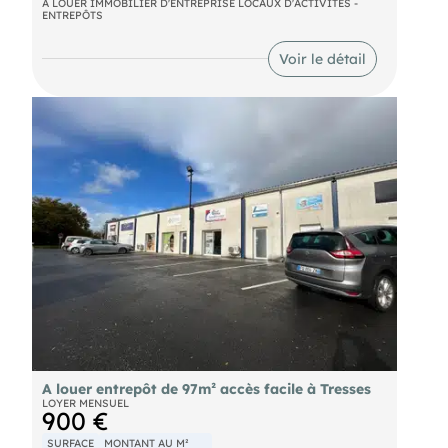
Situé à proximité de la sortie 24 de la rocade
A LOUER IMMOBILIER D'ENTREPRISE LOCAUX D'ACTIVITÉS -
ENTREPÔTS
bordelaise en bordure de la départementale, un
Box à louer d'une surface d'environ 38m².
Voir le détail
A louer entrepôt de 97m² accès facile à Tresses
LOYER MENSUEL
900 €
SURFACE
MONTANT AU M²