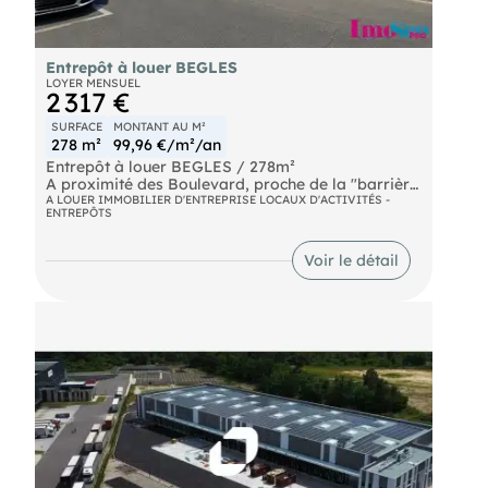
Entrepôt à louer BEGLES
LOYER MENSUEL
2 317 €
SURFACE
MONTANT AU M²
278 m²
99,96 €/m²/an
Entrepôt à louer BEGLES / 278m²
A proximité des Boulevard, proche de la "barrière
de Bègles" et à 200 mètres de l'arrêt de tram,
A LOUER IMMOBILIER D'ENTREPRISE LOCAUX D'ACTIVITÉS -
ENTREPÔTS
entrepôt à louer d'env. 270m² de surface au sol
équipé de 2 portes sectionnelles 3,50X 3,00m.,
HSPmax 5,70 mètres et HSP min 3,70m. avec un
Voir le détail
bureau de 7m².