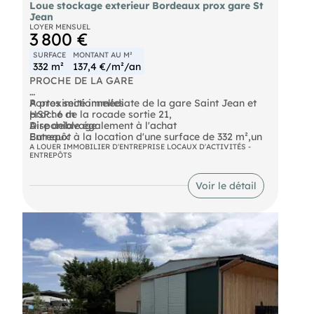
Loue stockage exterieur Bordeaux prox gare St
Conditions financièresLoyer mensuel : 600 € HT /
Jean
mois.
LOYER MENSUEL
3 800 €
Taxe Foncière : Refacturée au locataire. Avantage
fiscal : Exonération de taxe foncière durant les 2
SURFACE
MONTANT AU M²
premières années.
332 m²
137,4 €/m²/an
PROCHE DE LA GARE
Contact & Visites 
A proximité immédiate de la gare Saint Jean et
Portes sectionnelles
proche de la rocade sortie 21,
HSP : 6 m
- Loyer annuel : 7200 € HT
Aire delavage
Disponible également à l'achat
Entrepôt à la location d'une surface de 332 m²,un
Bureaux
- Honoraires : 30% HT à la charge du preneur (soit
stockage extérieur de 430 m² environ
Locaux sociaux
Disponibilité : Immédiate
A LOUER IMMOBILIER D'ENTREPRISE LOCAUX D'ACTIVITÉS -
2 160,00 € HT)
ENTREPÔTS
Stockage extérieur
Prestations :
Contactez-nous pour plus d'informations !
Voir le détail
Les informations sur les risques auxquels ce bien
est exposé sont disponibles sur le site Géorisques :