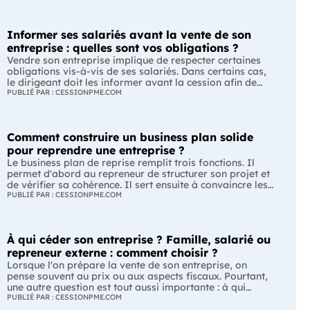
Informer ses salariés avant la vente de son
entreprise : quelles sont vos obligations ?
Vendre son entreprise implique de respecter certaines
obligations vis-à-vis de ses salariés. Dans certains cas,
le dirigeant doit les informer avant la cession afin de
leur permettre, s'ils le souhaitent, de présenter une offre
PUBLIÉ PAR : CESSIONPME.COM
de reprise. Quelles entreprises sont concernées ? Quels
délais faut-il respecter ? Comment transmettre cette
information ? Voici ce que prévoit la réglementation.
Comment construire un business plan solide
L'essentiel Les entreprises de moins de 250 salariés sont
soumises, dans certains cas, à une obligation
pour reprendre une entreprise ?
d'information préalable des salariés. Cette obligation
Le business plan de reprise remplit trois fonctions. Il
concerne la vente d'un fonds de commerce ou la cession
permet d'abord au repreneur de structurer son projet et
de la majorité des titres d'une société. Le délai
de vérifier sa cohérence. Il sert ensuite à convaincre les
d'information varie selon la taille de l'entreprise. Les
banques et les partenaires financiers de l'accompagner.
PUBLIÉ PAR : CESSIONPME.COM
salariés peuvent présenter une offre de reprise, mais ne
Enfin, il peut constituer un support de discussion avec le
peuvent pas empêcher la vente. Quelles entreprises sont
cédant en lui montrant que le projet de reprise est solide
concernées par l'obligation d'information des salariés ?
et réfléchi. L'essentiel Le business plan de reprise ne
L'obligation d'information concerne uniquement
À qui céder son entreprise ? Famille, salarié ou
consiste pas à reprendre les anciens comptes de
certaines entreprises et certaines opérations de cession.
l'entreprise. Il explique comment l'entreprise évoluera
repreneur externe : comment choisir ?
Vous êtes concerné si : votre entreprise emploie moins
après le changement de dirigeant. C'est un document
Lorsque l'on prépare la vente de son entreprise, on
de 250 salariés ; vous vendez votre fonds de commerce
indispensable pour structurer votre projet et convaincre
pense souvent au prix ou aux aspects fiscaux. Pourtant,
ou plus de 50 % des parts sociales ou des actions de
vos partenaires. À quoi sert vraiment un business plan
une autre question est tout aussi importante : à qui
votre société. À l'inverse, cette obligation ne s'applique
de reprise ? Lors d'une reprise d'entreprise, le business
transmettre son entreprise ? Selon le profil du repreneur,
PUBLIÉ PAR : CESSIONPME.COM
pas à toutes les opérations de transmission. Une cession
plan est souvent associé à une seule fonction :
les enjeux, les avantages et les contraintes peuvent être