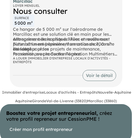
Marcillac
LOYER MENSUEL
Nous consulter
SURFACE
5 000 m²
Ce hangar de 5 000 m² sur l'aérodrome de
Marcillac est une solution clé en main pour les
entreprises aéronautiques. Avec un accès aux
Allongement de la piste à 970m et revêtement
pistes et un environnement en croissance, ce site
Futur bâtiment pépinière/formation de 700 m²
est idéal pour les projets de maintenance,
envisagé
Ils sont sur place
formation, ou production légère.
Proximité avec le Centre Formation Multimétiers
de Reignac pour maintenir et développer les
A LOUER IMMOBILIER D'ENTREPRISE LOCAUX D'ACTIVITÉS -
ENTREPÔTS
Projets à venir
compétences locales en maintenance industrielle
aéronautique
Voir le détail
Immobilier d'entreprise
Locaux d'activités - Entrepôts
Nouvelle-Aquitaine
Aquitaine
Gironde
Val-de-Livenne (33820)
Marcillac (33860)
Boostez votre projet entrepreneurial,
créez
votre profil repreneur sur CessionPME !
Créer mon profil entrepreneur