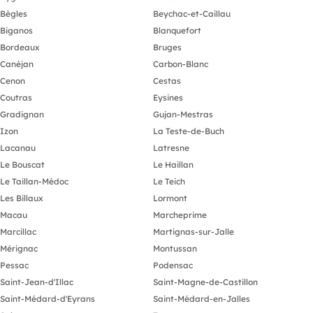
Bègles
Beychac-et-Caillau
Biganos
Blanquefort
Bordeaux
Bruges
Canéjan
Carbon-Blanc
Cenon
Cestas
Coutras
Eysines
Gradignan
Gujan-Mestras
Izon
La Teste-de-Buch
Lacanau
Latresne
Le Bouscat
Le Haillan
Le Taillan-Médoc
Le Teich
Les Billaux
Lormont
Macau
Marcheprime
Marcillac
Martignas-sur-Jalle
Mérignac
Montussan
Pessac
Podensac
Saint-Jean-d'Illac
Saint-Magne-de-Castillon
Saint-Médard-d'Eyrans
Saint-Médard-en-Jalles