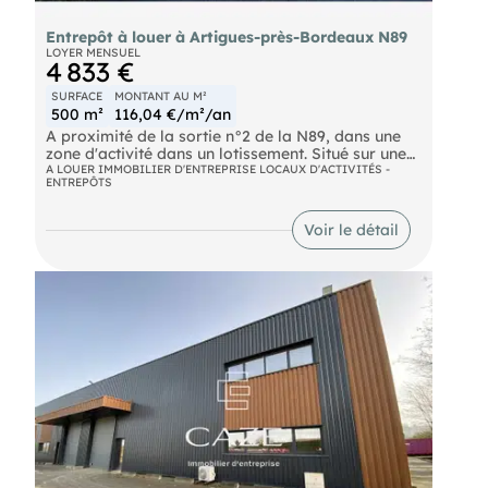
Entrepôt à louer à Artigues-près-Bordeaux N89
LOYER MENSUEL
4 833 €
SURFACE
MONTANT AU M²
500 m²
116,04 €/m²/an
A proximité de la sortie n°2 de la N89, dans une
zone d'activité dans un lotissement. Situé sur une
parcelle privative clos et sécurisé d'environ
A LOUER IMMOBILIER D'ENTREPRISE LOCAUX D'ACTIVITÉS -
ENTREPÔTS
2900m², entrepôt d'environ 500m² comprenant
300m² d'entrepôt HSP 5m et deux porte
sectionnel, Bureaux d'environ 200m² entièrement
Voir le détail
climatisée, comprenant 5 bureaux, une salle
d'attente, une salle de réunion, une salle de
restauration, une salle d'attente.