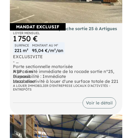
MANDAT EXCLUSIF
A louer cellule 221m² proche sortie 25 à Artigues
LOYER MENSUEL
1 750 €
SURFACE
MONTANT AU M²
221 m²
95,04 €/m²/an
EXCLUSIVITE
-
Porte sectionnelle motorisée
A proximité immédiate de la rocade sortie n°25,
HSP : 6 m
Bureaux
Disponibilité : Immédiate
Local d'activité à louer d'une surface totale de 221
Mezzanine
m² environ
Isolation double peau
Pour plus d'informations, contactez-nous !
A LOUER IMMOBILIER D'ENTREPRISE LOCAUX D'ACTIVITÉS -
ENTREPÔTS
Places de parking
Prestations :
Site clos et sécurisé
Les informations sur les risques auxquels ce bien
est exposé sont disponibles sur le site Géorisques :
Voir le détail