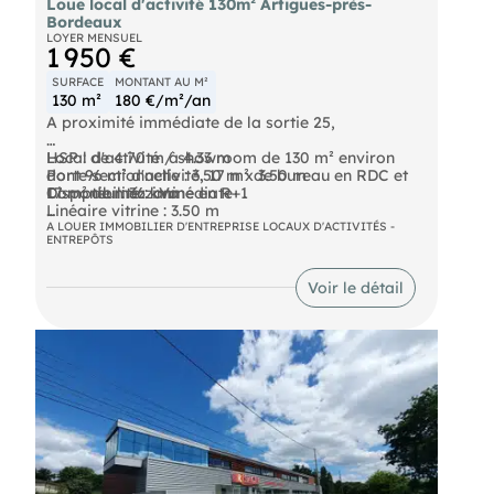
Loue local d'activité 130m² Artigues-près-
Bordeaux
LOYER MENSUEL
1 950 €
SURFACE
MONTANT AU M²
130 m²
180 €/m²/an
A proximité immédiate de la sortie 25,
Local d'activité / showroom de 130 m² environ
HSP : de 4.70 m à 4.33 m
dont 96 m² d'activité, 17 m² de bureau en RDC et
Porte sectionnelle : 3.50 m x 3.50 m
17 m² de mezzanine en R+1
Compteur: 36 kVa
Disponibilité : immédiate
Linéaire vitrine : 3.50 m
Prestations :
3 places de parking
Les informations sur les risques auxquels ce bien
A LOUER IMMOBILIER D'ENTREPRISE LOCAUX D'ACTIVITÉS -
ENTREPÔTS
Site clos et sécurisé
est exposé sont disponibles sur le site Géorisques :
Voir le détail