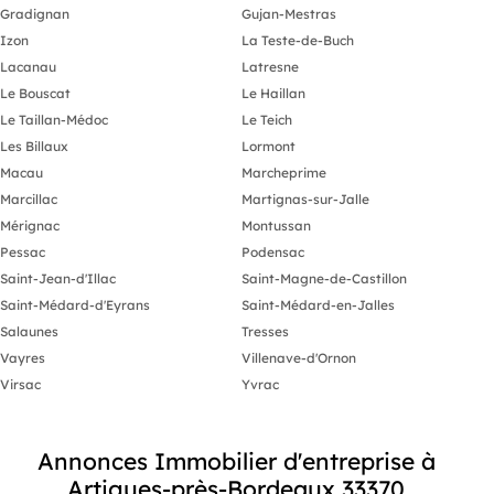
Gradignan
Gujan-Mestras
Izon
La Teste-de-Buch
Lacanau
Latresne
Le Bouscat
Le Haillan
Le Taillan-Médoc
Le Teich
Les Billaux
Lormont
Macau
Marcheprime
Marcillac
Martignas-sur-Jalle
Mérignac
Montussan
Pessac
Podensac
Saint-Jean-d'Illac
Saint-Magne-de-Castillon
Saint-Médard-d'Eyrans
Saint-Médard-en-Jalles
Salaunes
Tresses
Vayres
Villenave-d'Ornon
Virsac
Yvrac
Annonces Immobilier d'entreprise à
Artigues-près-Bordeaux 33370