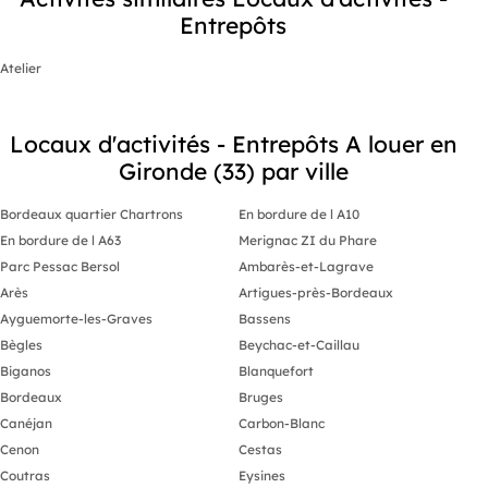
Entrepôts
Atelier
Locaux d'activités - Entrepôts A louer en
Gironde (33) par ville
Bordeaux quartier Chartrons
En bordure de l A10
En bordure de l A63
Merignac ZI du Phare
Parc Pessac Bersol
Ambarès-et-Lagrave
Arès
Artigues-près-Bordeaux
Ayguemorte-les-Graves
Bassens
Bègles
Beychac-et-Caillau
Biganos
Blanquefort
Bordeaux
Bruges
Canéjan
Carbon-Blanc
Cenon
Cestas
Coutras
Eysines