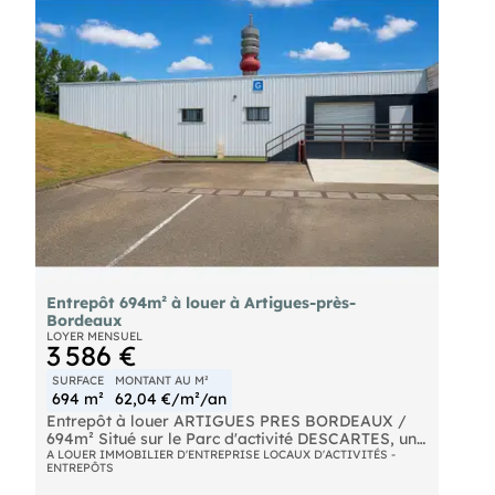
acier double pot, un bardage double pot, une
dalle béton, 1 porte PL de plain-pied, vous
bénéficiez d'un très bel outil pour une activité de
stockage et d'exposition commerciale.
Disponibilité immédiate.
Loyer annuel HT/HC : 125 000€
Honoraires d'agence : 31 250€ HT
Entrepôt 694m² à louer à Artigues-près-
Bordeaux
LOYER MENSUEL
3 586 €
SURFACE
MONTANT AU M²
694 m²
62,04 €/m²/an
Entrepôt à louer ARTIGUES PRES BORDEAUX /
694m² Situé sur le Parc d'activité DESCARTES, un
entrepôt d'une superficie d'environ 694m²
A LOUER IMMOBILIER D'ENTREPRISE LOCAUX D'ACTIVITÉS -
ENTREPÔTS
comprenant un entrepôt d'environ 594m² avec
porte accès piéton et des bureaux d'environ 100m²