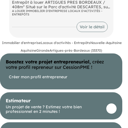
Entrepôt à louer ARTIGUES PRES BORDEAUX /
408m² Situé sur le Parc d'activité DESCARTES, sur
un site clos et sécurisé entrepôt d'une superficie
A LOUER IMMOBILIER D'ENTREPRISE LOCAUX D'ACTIVITÉS -
ENTREPÔTS
d'environ 408m² dont un espace de stockage et 4
bureaux séparés et climatisés. HSP 3.40m.
Stationnement sur site.
Voir le détail
Immobilier d'entreprise
Locaux d'activités - Entrepôts
Nouvelle-Aquitaine
Aquitaine
Gironde
Artigues-près-Bordeaux (33370)
Boostez votre projet entrepreneurial,
créez
votre profil repreneur sur CessionPME !
Créer mon profil entrepreneur
Estimateur
Un projet de vente ? Estimez votre bien
professionnel en 2 minutes !