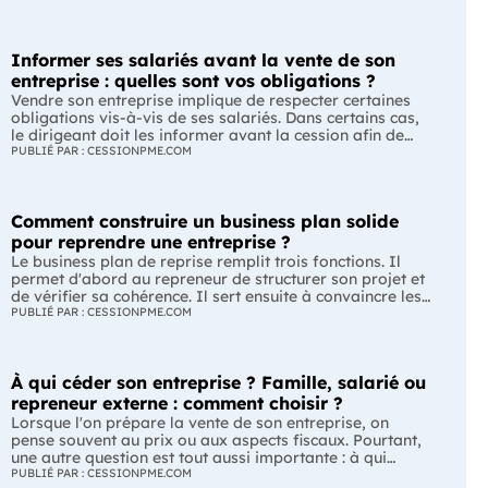
Informer ses salariés avant la vente de son
entreprise : quelles sont vos obligations ?
Vendre son entreprise implique de respecter certaines
obligations vis-à-vis de ses salariés. Dans certains cas,
le dirigeant doit les informer avant la cession afin de
leur permettre, s'ils le souhaitent, de présenter une offre
PUBLIÉ PAR : CESSIONPME.COM
de reprise. Quelles entreprises sont concernées ? Quels
délais faut-il respecter ? Comment transmettre cette
information ? Voici ce que prévoit la réglementation.
Comment construire un business plan solide
L'essentiel Les entreprises de moins de 250 salariés sont
soumises, dans certains cas, à une obligation
pour reprendre une entreprise ?
d'information préalable des salariés. Cette obligation
Le business plan de reprise remplit trois fonctions. Il
concerne la vente d'un fonds de commerce ou la cession
permet d'abord au repreneur de structurer son projet et
de la majorité des titres d'une société. Le délai
de vérifier sa cohérence. Il sert ensuite à convaincre les
d'information varie selon la taille de l'entreprise. Les
banques et les partenaires financiers de l'accompagner.
PUBLIÉ PAR : CESSIONPME.COM
salariés peuvent présenter une offre de reprise, mais ne
Enfin, il peut constituer un support de discussion avec le
peuvent pas empêcher la vente. Quelles entreprises sont
cédant en lui montrant que le projet de reprise est solide
concernées par l'obligation d'information des salariés ?
et réfléchi. L'essentiel Le business plan de reprise ne
L'obligation d'information concerne uniquement
À qui céder son entreprise ? Famille, salarié ou
consiste pas à reprendre les anciens comptes de
certaines entreprises et certaines opérations de cession.
l'entreprise. Il explique comment l'entreprise évoluera
repreneur externe : comment choisir ?
Vous êtes concerné si : votre entreprise emploie moins
après le changement de dirigeant. C'est un document
Lorsque l'on prépare la vente de son entreprise, on
de 250 salariés ; vous vendez votre fonds de commerce
indispensable pour structurer votre projet et convaincre
pense souvent au prix ou aux aspects fiscaux. Pourtant,
ou plus de 50 % des parts sociales ou des actions de
vos partenaires. À quoi sert vraiment un business plan
une autre question est tout aussi importante : à qui
votre société. À l'inverse, cette obligation ne s'applique
de reprise ? Lors d'une reprise d'entreprise, le business
transmettre son entreprise ? Selon le profil du repreneur,
PUBLIÉ PAR : CESSIONPME.COM
pas à toutes les opérations de transmission. Une cession