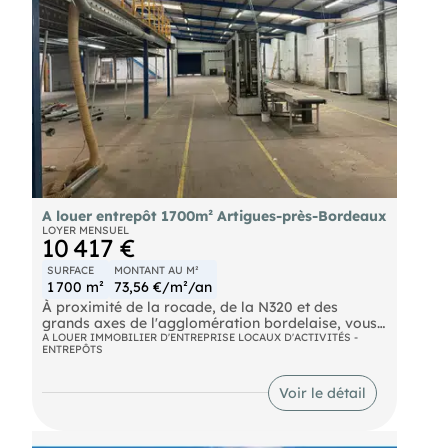
A louer entrepôt 1700m² Artigues-près-Bordeaux
LOYER MENSUEL
10 417 €
SURFACE
MONTANT AU M²
1 700 m²
73,56 €/m²/an
À proximité de la rocade, de la N320 et des
grands axes de l'agglomération bordelaise, vous
propose cet entrepôt de 1700m2.
A LOUER IMMOBILIER D'ENTREPRISE LOCAUX D'ACTIVITÉS -
ENTREPÔTS
L'entrepôt est composé d'une surface RDC de
1500m2, d'un environnement de bureaux de 75m2
Voir le détail
et d'un étage de 125m2 (cuisine, salle de réunion).
Avec de belles HSP (7,5m maximum), un toit bac