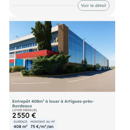
avec sanitaires . Porte sectionnelle 3x3,20m .
Voir le détail
Hauteur sous poutre : 2,65m. à 3,62m.
Stationnement sur site.
Entrepôt 408m² à louer à Artigues-près-
Bordeaux
LOYER MENSUEL
2 550 €
SURFACE
MONTANT AU M²
408 m²
75 €/m²/an