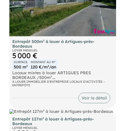
Entrepôt 500m² à louer à Artigues-près-
Bordeaux
LOYER MENSUEL
5 000 €
SURFACE
MONTANT AU M²
500 m²
120 €/m²/an
Locaux mixtes à louer ARTIGUES PRES
BORDEAUX /500m².
A LOUER IMMOBILIER D'ENTREPRISE LOCAUX D'ACTIVITÉS -
ENTREPÔTS
Sur la RN89, sortie n°2 , locaux mixtes avec un
excellent visuel commercial, d'une surface de
500m² répartis en 150m² d'atelier et 350m² de
Voir le détail
bureaux en bon état (climatisé). Parking privatif.
Entrepôt 127m² à louer à Artigues-près-
Bordeaux
LOYER MENSUEL