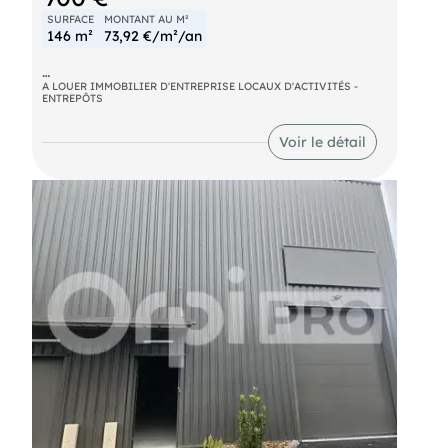
SURFACE
MONTANT AU M²
146 m²
73,92 €/m²/an
- Loyer annuel : 10800 € HT
A LOUER IMMOBILIER D'ENTREPRISE LOCAUX D'ACTIVITÉS -
ENTREPÔTS
- Charges annuelles : 1200 € HT
Voir le détail
- Taxe foncière : 700 € Preneur
- Honoraires : 30% HT à la charge du preneur (soit
3 240,00 € HT)