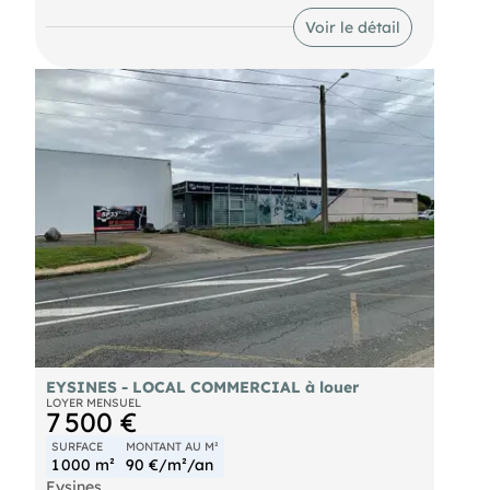
2 portes sectionnelles Grand parking
Possibilité stockage extérieur
Les informations sur les risques auxquels ce bien
Voir le détail
ERP 5
est exposé sont disponibles sur le site Géorisques :
HSP 6 m
EYSINES - LOCAL COMMERCIAL à louer
LOYER MENSUEL
7 500 €
SURFACE
MONTANT AU M²
1 000 m²
90 €/m²/an
Eysines