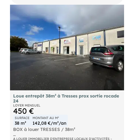
Loue entrepôt 38m² à Tresses prox sortie rocade
24
LOYER MENSUEL
450 €
SURFACE
MONTANT AU M²
38 m²
142,08 €/m²/an
BOX à louer TRESSES / 38m²
Situé à proximité de la sortie 24 de la rocade
A LOUER IMMOBILIER D'ENTREPRISE LOCAUX D'ACTIVITÉS -