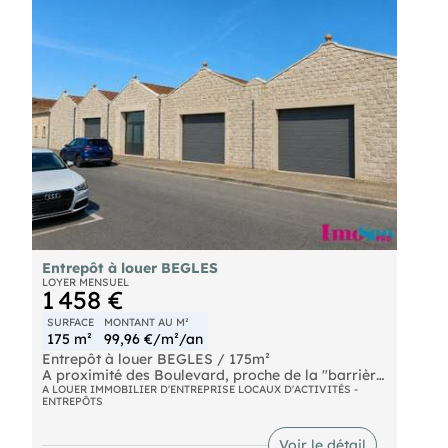
Entrepôt à louer BEGLES
LOYER MENSUEL
1 458 €
SURFACE
MONTANT AU M²
175 m²
99,96 €/m²/an
Entrepôt à louer BEGLES / 175m²
A proximité des Boulevard, proche de la "barrière
de Bègles" et à 200 mètres de l'arrêt de tram,
A LOUER IMMOBILIER D'ENTREPRISE LOCAUX D'ACTIVITÉS -
ENTREPÔTS
entrepôt à louer d'env. 175m² de surface au sol
équipé d'une porte sectionnelle 3,70X 3.00m., HSP
3,60 mètres.
Voir le détail