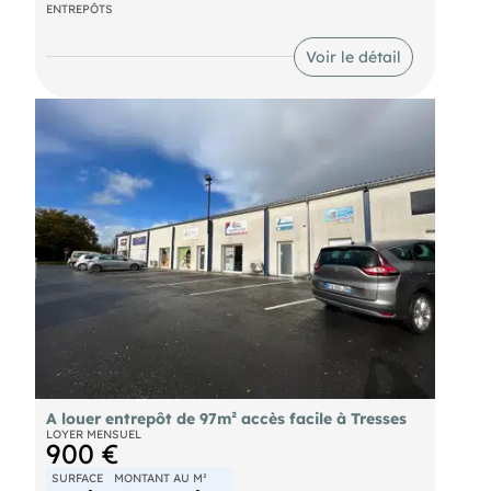
ENTREPÔTS
bordelaise en bordure de la départementale, un
Box à louer d'une surface d'environ 38m².
Voir le détail
A louer entrepôt de 97m² accès facile à Tresses
LOYER MENSUEL
900 €
SURFACE
MONTANT AU M²