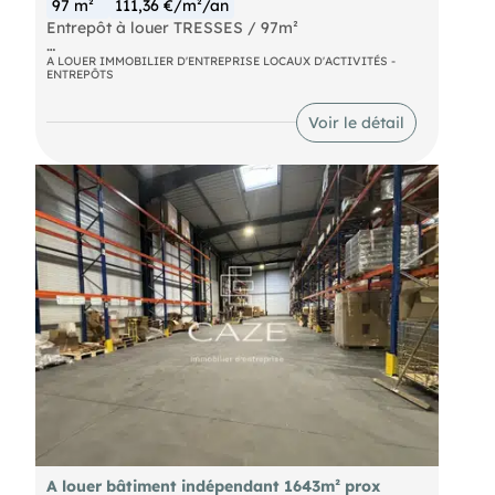
97 m²
111,36 €/m²/an
Entrepôt à louer TRESSES / 97m²
Situé à proximité de la sortie 24 de la rocade
A LOUER IMMOBILIER D'ENTREPRISE LOCAUX D'ACTIVITÉS -
ENTREPÔTS
bordelaise en bordure de la départementale, un
entrepôt à louer d'une surface d'environ 97m².
Porte sectionnelle.
Voir le détail
A louer bâtiment indépendant 1643m² prox