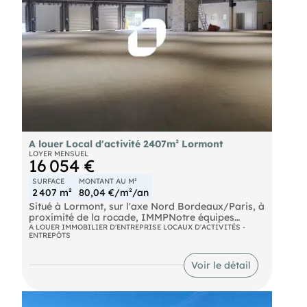
A louer Local d'activité 2407m² Lormont
LOYER MENSUEL
16 054 €
SURFACE
MONTANT AU M²
2 407 m²
80,04 €/m²/an
Situé à Lormont, sur l'axe Nord Bordeaux/Paris, à
proximité de la rocade, IMMPNotre équipes
propose à la location, un entrepôt d'une surface
A LOUER IMMOBILIER D'ENTREPRISE LOCAUX D'ACTIVITÉS -
ENTREPÔTS
de 2 407 m² dont 550 m² de bureaux sur un site
clos et sécurisé de 10 271 m².
Tram Lauriers (TRAMWAY-A) Bus Mendès France
Voir le détail
(BUS-40) Bus L'Archevêque (BUS-93, BUS-94,
BUS-96) SNCF Bassens-Appontements Autoroute
A10 et A63 400 m au Nord-Ouest Route N230 à
600 m au Sud-Est