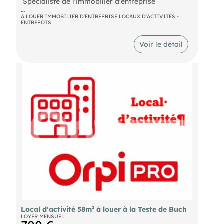
 Spécialiste de l'immobilier d'entreprise
A LOUER IMMOBILIER D'ENTREPRISE LOCAUX D'ACTIVITÉS -
ENTREPÔTS
- Loyer annuel : 18000 € HT
- Honoraires : 30% HT à la charge du preneur (soit
Voir le détail
5 400,00 € HT)
Local d'activité 58m² à louer à la Teste de Buch
LOYER MENSUEL