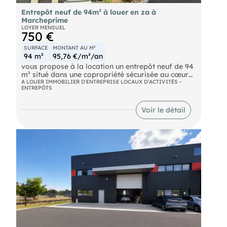
Entrepôt neuf de 94m² à louer en za à
Marcheprime
LOYER MENSUEL
750 €
SURFACE
MONTANT AU M²
94 m²
95,76 €/m²/an
vous propose à la location un entrepôt neuf de 94
m² situé dans une copropriété sécurisée au cœur
dune zone dactivité de Marcheprime.
A LOUER IMMOBILIER D'ENTREPRISE LOCAUX D'ACTIVITÉS -
ENTREPÔTS
Le local bénéficie dune porte sectionnelle facilitant
les opérations de chargement et de
déchargement.
Voir le détail
Il dispose également dune arrivée deau, offrant la
possibilité daménager un point deau ou un
sanitaire selon les besoins du preneur.
Deux places de parking privatives complètent ce
bien, assurant un stationnement aisé pour les
véhicules ou utilitaires.
Frais de rédaction d'acte et d'état des lieux à
prévoir en sus.
- Loyer annuel : 9000 € HTHC
- Charges annuelles : 672 € NET