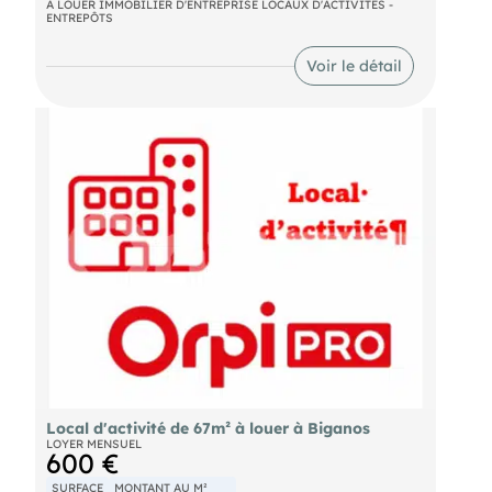
A LOUER IMMOBILIER D'ENTREPRISE LOCAUX D'ACTIVITÉS -
ENTREPÔTS
- Loyer annuel : 4440 € HT
- Charges annuelles : 336 € HT
Voir le détail
- Honoraires : 30% HT à la charge du preneur (soit
1 332,00 € HT)
Local d'activité de 67m² à louer à Biganos
LOYER MENSUEL
600 €
SURFACE
MONTANT AU M²