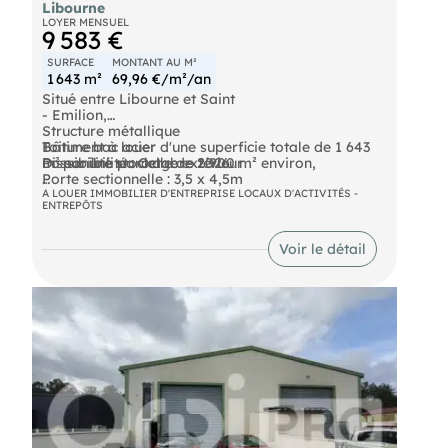
Libourne
LOYER MENSUEL
9 583 €
SURFACE
MONTANT AU M²
1 643 m²
69,96 €/m²/an
Situé entre Libourne et Saint
- Emilion,
Structure métallique
Bâtiment à louer d'une superficie totale de 1 643
Toiture bac acier
m² sur une parcelle de 2 900 m² environ,
Possibilité stockage extérieur
Disponibilité : Octobre 2026
Porte sectionnelle : 3,5 x 4,5m
Prestations :
HSP : 7,50 m
Pour tout complément d'information, contactez-
A LOUER IMMOBILIER D'ENTREPRISE LOCAUX D'ACTIVITÉS -
ENTREPÔTS
2 accès sur le site
nous.
Bureaux tout équipés
Locaux sociaux
Les informations sur les risques auxquels ce bien
Voir le détail
Grand parking
est exposé sont disponibles sur le site Géorisques :
Site clos et sécurisé