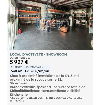
LOCAL D'ACTIVITE - SHOWROOM
LOYER MENSUEL
5 927 €
SURFACE
MONTANT AU M²
540 m²
131,76 €/m²/an
Situé à proximité immédiate de la D113 et à
proximité de la rocade sortie 22
Showroom
Local d'activités à louer d'une surface totale de
Bureaux tout équipés
540 m² bénéficiant d'une excellente visibilité
Salle de réunion
Disponibilité : Nous consulter
Kitchenette
Prestations :
Fibre
Contactez-nous pour plus d'informations !
A LOUER IMMOBILIER D'ENTREPRISE LOCAUX D'ACTIVITÉS -
ENTREPÔTS
Triphasé