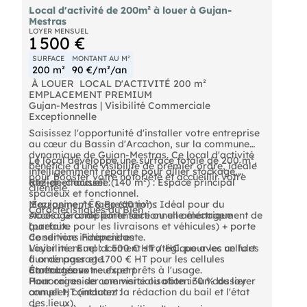
Local d'activité de 200m² à louer à Gujan-
Mestras
LOYER MENSUEL
1 500 €
SURFACE
MONTANT AU M²
200 m²
90 €/m²/an
️ À LOUER  LOCAL D'ACTIVITÉ 200 m² 
EMPLACEMENT PREMIUM
Gujan-Mestras | Visibilité Commerciale
Exceptionnelle
Saisissez l'opportunité d'installer votre entreprise
au cœur du Bassin d'Arcachon, sur la commune
dynamique de Gujan-Mestras. Ce local d'activité
Le local développe une surface totale de 200 m²,
bénéficie d'une visibilité de premier ordre, idéale
intelligemment répartie pour allier stockage,
pour booster votre notoriété et accueillir votre
atelier et accueil :
Rez-de-chaussée (140 m²) : Espace principal
clientèle.
spacieux et fonctionnel.
Mezzanine / Étage (60 m²) : Idéal pour du
️ Équipements & Prestations
Caractéristiques du Bien
stockage complémentaire ou un aménagement de
Accès : Grande porte sectionnelle électrique
bureaux.
(parfaite pour les livraisons et véhicules) + porte
de service indépendante.
Conditions Financières
Visibilité : Emplacement stratégique avec un fort
Loyer mensuel : 1 500 € HT / HC. pour les cellules
flux de passage.
à aménager et 1700 € HT pour les cellules
État : Locaux neufs et prêts à l'usage.
aménagées
Contactez votre expert
Honoraires de commercialisation : 30 % du loyer
Pour organiser une visite ou obtenir un dossier
annuel HT (incluant la rédaction du bail et l'état
complet, contactez :
des lieux).