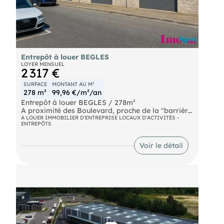
Entrepôt à louer BEGLES
LOYER MENSUEL
2 317 €
SURFACE
MONTANT AU M²
278 m²
99,96 €/m²/an
Entrepôt à louer BEGLES / 278m²
A proximité des Boulevard, proche de la "barrière
de Bègles" et à 200 mètres de l'arrêt de tram,
A LOUER IMMOBILIER D'ENTREPRISE LOCAUX D'ACTIVITÉS -
ENTREPÔTS
entrepôt à louer d'env. 270m² de surface au sol
équipé de 2 portes sectionnelles 3,50X 3,00m.,
HSPmax 5,70 mètres et HSP min 3,70m. avec un
Voir le détail
bureau de 7m².