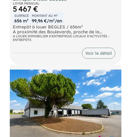
LOYER MENSUEL
5 467 €
SURFACE
MONTANT AU M²
656 m²
99,96 €/m²/an
Entrepôt à louer BEGLES / 656m²
A proximité des Boulevards, proche de la
"barrière de Bègles", entrepôt à louer d'env. 656m²
A LOUER IMMOBILIER D'ENTREPRISE LOCAUX D'ACTIVITÉS -
ENTREPÔTS
de surface au sol dont un bureau d'env. 8m².
L'entrepôt est équipé de 4 portes sectionnelles
dont 2 grandes 4,20X3,90m. et pour la plus petite
Voir le détail
3,50X 3,00m.,HSP max 5,70 mètres et HSP min
2,90m.