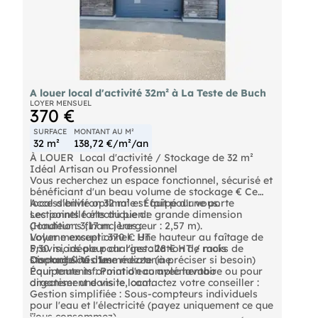
A louer local d'activité 32m² à La Teste de Buch
LOYER MENSUEL
370 €
SURFACE
MONTANT AU M²
32 m²
138,72 €/m²/an
À LOUER  Local d'activité / Stockage de 32 m² 
Idéal Artisan ou Professionnel
Vous recherchez un espace fonctionnel, sécurisé et
bénéficiant d'un beau volume de stockage € Ce
local d'environ 32 m² est fait pour vous.
Accessibilité optimale : Équipé d'une porte
Les points forts du bien :
sectionnelle électrique de grande dimension
(Hauteur : 3,17 m | Largeur : 2,57 m).
Conditions financières :
Volume exceptionnel : Une hauteur au faîtage de
Loyer mensuel : 370 € HT
5,30 m, idéale pour l'installation de racks de
Provisions pour charges : 28 € HT / mois
stockage ou d'une mezzanine.
Disponibilité : Immédiate (à préciser si besoin)
Contact & Visites
Équipements : Point d'eau avec lavabo
Pour toute information complémentaire ou pour
directement dans le local.
organiser une visite, contactez votre conseiller :
Gestion simplifiée : Sous-compteurs individuels
pour l'eau et l'électricité (payez uniquement ce que
vous consommez).