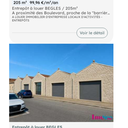
205 m²
99,96 €/m²/an
Entrepôt à louer BEGLES / 205m²
A proximité des Boulevard, proche de la "barrière
de Bègles" et à 200 mètres de l'arrêt de tram,
A LOUER IMMOBILIER D'ENTREPRISE LOCAUX D'ACTIVITÉS -
ENTREPÔTS
entrepôt à louer d'env. 205m² de surface au sol
équipé d'une porte sectionnelle 3,50X 3.00m.,
HSPmax 4 mètres et HSP min 2.90m.
Voir le détail
Entrepôt à louer BEGLES