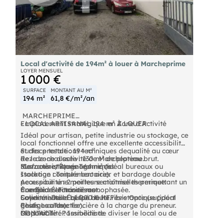
Local d'activité de 194m² à louer à Marcheprime
LOYER MENSUEL
1 000 €
SURFACE
MONTANT AU M²
194 m²
61,8 €/m²/an
️ MARCHEPRIME
- LOCAL ARTISANAL 194 m² À LOUER
Emplacement stratégique en Zone d'Activité
Idéal pour artisan, petite industrie ou stockage, ce
local fonctionnel offre une excellente accessibilité
et des prestations techniques dequalité au cœur
Surface totale : 194 m²
de la zone d'activité de Marcheprime.
Rez-de-chaussée : 130 m² de plateau brut.
Surfaces et Aménagements
Mezzanine/Étage : 64 m² (idéal bureaux ou
️ Caractéristiques Techniques
stockage complémentaire).
Isolation : Toiture bac acier et bardage double
Accessibilité : 2 portes sectionnelles permettant un
peau pour une meilleure maîtrise thermique.
flux fluide et traversant.
Énergie : Électricité monophasée.
Conditions Financières
Solidité : Dalle béton haute résistance (support
Connectivité : Équipé de la Fibre Optique (idéal
Loyer mensuel : 1 000 € HT.
Poids Lourds).
gestion connectée).
Charges : Taxe foncière à la charge du preneur.
Modularité : Possibilité de diviser le local ou de
Disponibilité : Immédiate.
CONTACT