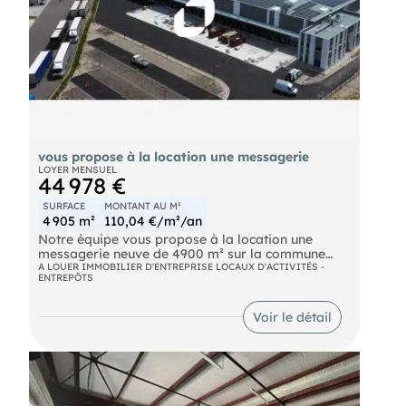
vous propose à la location une messagerie
LOYER MENSUEL
44 978 €
SURFACE
MONTANT AU M²
4 905 m²
110,04 €/m²/an
Notre équipe vous propose à la location une
messagerie neuve de 4900 m² sur la commune
d'Ayguemorte à proximité immédiate de
A LOUER IMMOBILIER D'ENTREPRISE LOCAUX D'ACTIVITÉS -
ENTREPÔTS
l'autoroute A62. Disponibilité immédiate.
Autoroute A62
Voir le détail