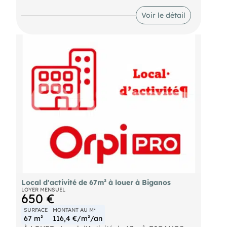
et la clientèle.
Pour plus d'informations, organiser une visite ou
recevoir le dossier complet, contactez :
Voir le détail
Caractéristiques du Bien
Téléphone :
E-mail :
- Loyer annuel : 21120 € HT
- Honoraires : 30% HT à la charge du preneur (soit
6 336,00 € HT)
Local d'activité de 67m² à louer à Biganos
LOYER MENSUEL
650 €
SURFACE
MONTANT AU M²
67 m²
116,4 €/m²/an