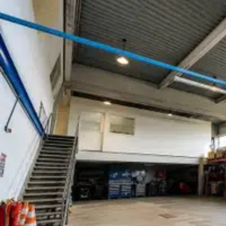
- Taxe foncière : 1980 € Preneur
- Honoraires : 30% HT (soit 5 940,00 € HT)