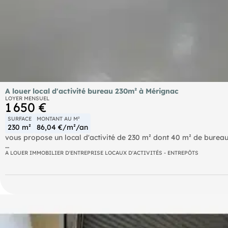
A louer local d'activité bureau 230m² à Mérignac
LOYER MENSUEL
1 650 €
SURFACE
MONTANT AU M²
230 m²
86,04 €/m²/an
vous propose un local d'activité de 230 m² dont 40 m² de bureau
Grand surface atelier stockage.
A LOUER IMMOBILIER D'ENTREPRISE LOCAUX D'ACTIVITÉS - ENTREPÔTS
Sanitaires pmr, lave main.
Prévoir en sus frais d'acte et d'état des lieux
- Loyer annuel : 19800 € HT
- Charges annuelles : 360 € HT