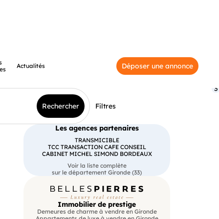
s
Déposer une annonce
Actualités
es
3
Rechercher
Filtres
Les agences partenaires
TRANSMICIBLE
TCC TRANSACTION CAFE CONSEIL
CABINET MICHEL SIMOND BORDEAUX
Voir la liste complète
sur le département Gironde (33)
Immobilier de prestige
Demeures de charme à vendre en Gironde
Appartements de luxe à vendre en Gironde