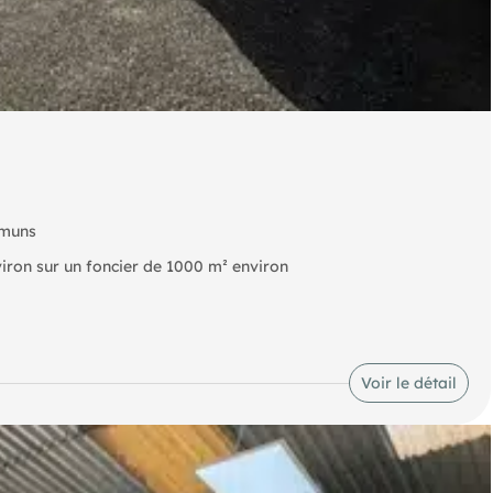
mmuns
iron sur un foncier de 1000 m² environ
Voir le détail
 disponibles sur le site Géorisques :