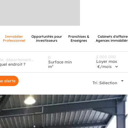
Immobilier
Opportunités pour
Franchises &
Cabinets d'affaire
Professionnel
investisseurs
Enseignes
Agences immobilièr
Loyer max
Surface min
quel endroit ?
m²
e alerte
Tri :
Sélection