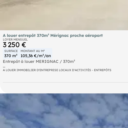
A louer entrepôt 370m² Mérignac proche aéroport
LOYER MENSUEL
3 250 €
SURFACE
MONTANT AU M²
370 m²
105,36 €/m²/an
Entrepôt à louer MERIGNAC / 370m²
Situé à proximité de l'aéroport de Mérignac, au sein du parc Ecc
A LOUER IMMOBILIER D'ENTREPRISE LOCAUX D'ACTIVITÉS - ENTREPÔTS
comprenant 250m² au sol et une mezzanine d'environ 120m². Bur
automatisée 3x3,5 m. + porte piétonne. Sanitaires PMR. Places d