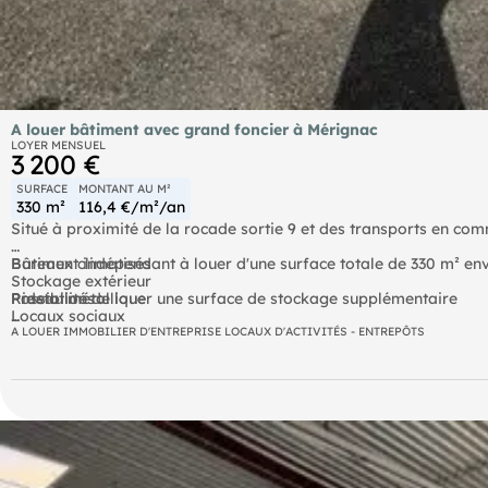
A louer bâtiment avec grand foncier à Mérignac
LOYER MENSUEL
3 200 €
SURFACE
MONTANT AU M²
330 m²
116,4 €/m²/an
Situé à proximité de la rocade sortie 9 et des transports en co
Bâtiment indépendant à louer d'une surface totale de 330 m² env
Bureaux climatisés
Stockage extérieur
Prestations :
Rideau métallique
Possibilité de louer une surface de stockage supplémentaire
Locaux sociaux
Grand parking
Disponibilité : Immédiate
A LOUER IMMOBILIER D'ENTREPRISE LOCAUX D'ACTIVITÉS - ENTREPÔTS
Site clos et sécurisé
Pour plus d'informations, contactez-nous !
Les informations sur les risques auxquels ce bien est exposé sont