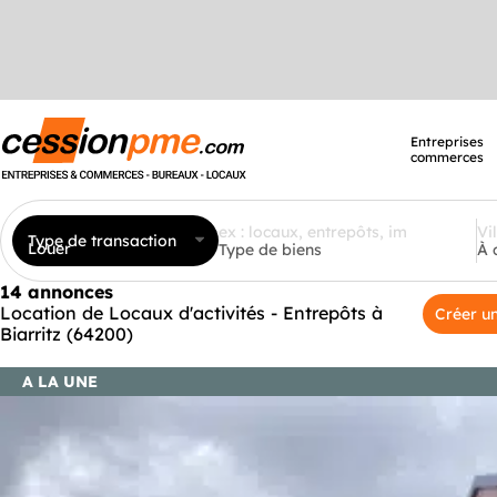
Entreprises
commerces
Type de transaction
Louer
Type de biens
À 
14 annonces
Location de Locaux d'activités - Entrepôts à
Créer un
Biarritz (64200)
A LA UNE