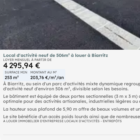
Local d'activité neuf de 506m² à louer à Biarritz
LOYER MENSUEL À PARTIR DE
4 295,94 €
SURFACE MIN
MONTANT AU M²
253 m²
203,76 €/m²/an
À Biarritz, au sein d'un parc d'activités mixte dynamique regrou
d'activité neuf d'environ 506 m², divisible selon les besoins.
Le bâtiment est équipé de deux portes sectionnelles (3 m x 3 m) 
optimale pour des activités artisanales, industrielles légères ou
La hauteur sous plafond de 5,90 m offre de beaux volumes et un
Le site bénéficie d'un accès poids lourds ainsi que de nombreus
A LOUER IMMOBILIER D'ENTREPRISE LOCAUX D'ACTIVITÉS - ENTREPÔTS