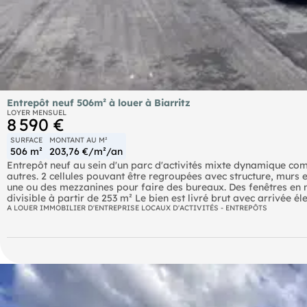
Entrepôt neuf 506m² à louer à Biarritz
LOYER MENSUEL
8 590 €
SURFACE
MONTANT AU M²
506 m²
203,76 €/m²/an
Entrepôt neuf au sein d'un parc d'activités mixte dynamique c
autres. 2 cellules pouvant être regroupées avec structure, murs et
une ou des mezzanines pour faire des bureaux. Des fenêtres en m
divisible à partir de 253 m² Le bien est livré brut avec arrivée 
Charges, dont Taxe Foncière : 506 €/mois
A LOUER IMMOBILIER D'ENTREPRISE LOCAUX D'ACTIVITÉS - ENTREPÔTS