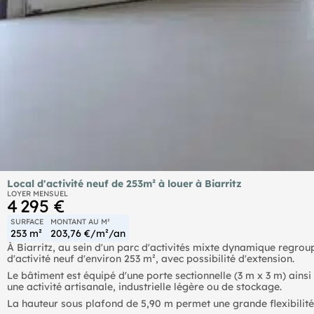
Local d'activité neuf de 253m² à louer à Biarritz
LOYER MENSUEL
4 295 €
SURFACE
MONTANT AU M²
253 m²
203,76 €/m²/an
À Biarritz, au sein d'un parc d'activités mixte dynamique regrou
d'activité neuf d'environ 253 m², avec possibilité d'extension.
Le bâtiment est équipé d'une porte sectionnelle (3 m x 3 m) ainsi
une activité artisanale, industrielle légère ou de stockage.
La hauteur sous plafond de 5,90 m permet une grande flexibilit