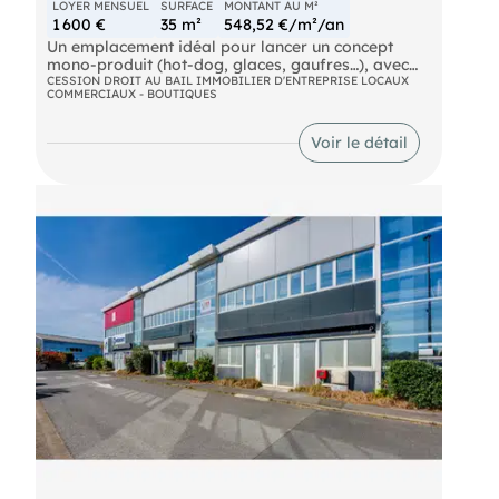
LOYER MENSUEL
SURFACE
MONTANT AU M²
1 600 €
35 m²
548,52 €/m²/an
Un emplacement idéal pour lancer un concept
mono-produit (hot-dog, glaces, gaufres…), avec
une forte visibilité et un flux naturel propice à la
CESSION DROIT AU BAIL IMMOBILIER D'ENTREPRISE LOCAUX
COMMERCIAUX - BOUTIQUES
vente à emporter.
Voir le détail