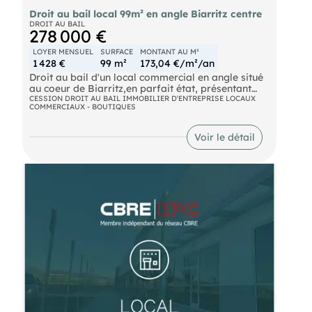
Droit au bail local 99m² en angle Biarritz centre
DROIT AU BAIL
278 000 €
LOYER MENSUEL
SURFACE
MONTANT AU M²
1 428 €
99 m²
173,04 €/m²/an
Droit au bail d'un local commercial en angle situé
au coeur de Biarritz,en parfait état, présentant
une excellente visibilité.D'une superficie de 99 m²,
CESSION DROIT AU BAIL IMMOBILIER D'ENTREPRISE LOCAUX
COMMERCIAUX - BOUTIQUES
accompagnée de réserves en sous-sol. Le loyer
annuel s'élève à 15 000 €.
Voir le détail