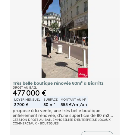
vous recherchez un local en excellent état,
idéalement situé et offrant une forte visibilité, ce
bien est fait pour vous. Plus de renseignements sur
rdv Loyer mensuel: 3 600 € HT/HC Montant du
droit au bail HAI: 416 480 € TTC frais agence
inclus Référence: « Les informations sur les risques
auxquels ce bien est exposé sont disponibles sur
le site Géorisques : ».
Très belle boutique rénovée 80m² à Biarritz
DROIT AU BAIL
477 000 €
LOYER MENSUEL
SURFACE
MONTANT AU M²
3 700 €
80 m²
555 €/m²/an
propose à la vente, une très belle boutique
entièrement rénovée, d'une superficie de 80 m2,
composéE de :
CESSION DROIT AU BAIL IMMOBILIER D'ENTREPRISE LOCAUX
COMMERCIAUX - BOUTIQUES
- RDC : Achat et vente d'articles (arts de table,