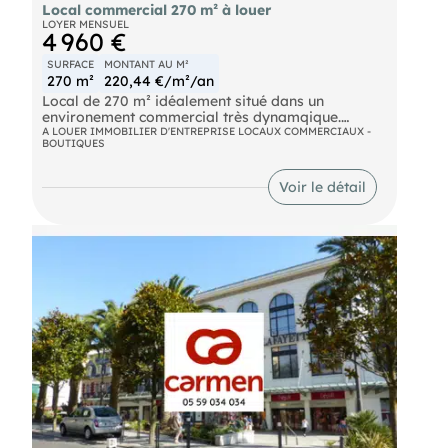
Local commercial 270 m² à louer
LOYER MENSUEL
4 960 €
SURFACE
MONTANT AU M²
270 m²
220,44 €/m²/an
Local de 270 m² idéalement situé dans un
environement commercial très dynamqique.
Ancien restaurant, avec espace cuisine et espace
A LOUER IMMOBILIER D'ENTREPRISE LOCAUX COMMERCIAUX -
BOUTIQUES
salle. bien aux normes ERP, avec deux entrées
séparées et doubles façades vitrées. 8 places de
stationnement privatives sont disponibles.
Voir le détail
Beacoup d'activités sont possibles sur ce bien. Pas
de porte : 70 000 €