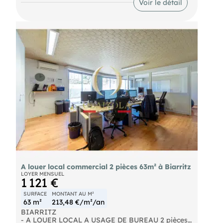
Voir le détail
ameublement, décoration, chaussures et
accessoires)
- Arrière-boutique
Possibilité d'une déspécialisation de bail tout
commerce : Loyer 4.700 €
Prix de vente : 477.000 € FAI TTC
Loyer mensuel : 3.700 € HT
Taxe foncière à la charge du preneur.
FD 1015
A louer local commercial 2 pièces 63m² à Biarritz
LOYER MENSUEL
1 121 €
SURFACE
MONTANT AU M²
63 m²
213,48 €/m²/an
BIARRITZ
- A LOUER LOCAL A USAGE DE BUREAU 2 pièces