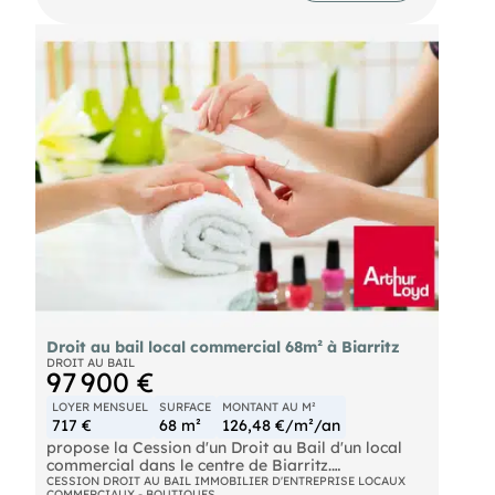
Loyer : 600 € H.T./mois
Taxe foncière à la charge du preneur.
DROIT AU BAIL : 36.000 € FAI
FD 1931
Droit au bail local commercial 68m² à Biarritz
DROIT AU BAIL
97 900 €
LOYER MENSUEL
SURFACE
MONTANT AU M²
717 €
68 m²
126,48 €/m²/an
propose la Cession d'un Droit au Bail d'un local
commercial dans le centre de Biarritz.
CESSION DROIT AU BAIL IMMOBILIER D'ENTREPRISE LOCAUX
COMMERCIAUX - BOUTIQUES