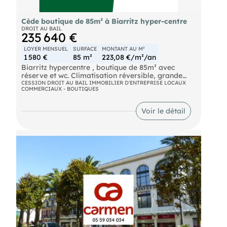
Cède boutique de 85m² à Biarritz hyper-centre
DROIT AU BAIL
235 640 €
LOYER MENSUEL
SURFACE
MONTANT AU M²
1 580 €
85 m²
223,08 €/m²/an
Biarritz hypercentre , boutique de 85m² avec
réserve et wc. Climatisation réversible, grande
vitrine, hauteur sous ,plafond importante. A
CESSION DROIT AU BAIL IMMOBILIER D'ENTREPRISE LOCAUX
COMMERCIAUX - BOUTIQUES
découvrir en agence. Loyer mensuel : 2185€HT/CC
Prix de Vente : 235 640€ HAI TTC Référence:
5157A Les informations sur les risques auxquels ce
Voir le détail
bien est exposé sont disponibles sur le site
Géorisques '.