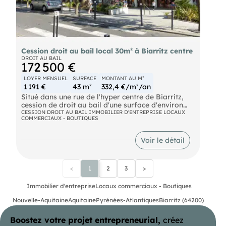
Cession droit au bail local 30m² à Biarritz centre
DROIT AU BAIL
172 500 €
LOYER MENSUEL
SURFACE
MONTANT AU M²
1 191 €
43 m²
332,4 €/m²/an
Situé dans une rue de l'hyper centre de Biarritz,
cession de droit au bail d'une surface d'environ
30m² plus 17m² de reserves. Loyer mensuel 1191 €.
CESSION DROIT AU BAIL IMMOBILIER D'ENTREPRISE LOCAUX
COMMERCIAUX - BOUTIQUES
Voir le détail
<
1
2
3
>
Immobilier d'entreprise
Locaux commerciaux - Boutiques
Nouvelle-Aquitaine
Aquitaine
Pyrénées-Atlantiques
Biarritz (64200)
Boostez votre projet entrepreneurial,
créez