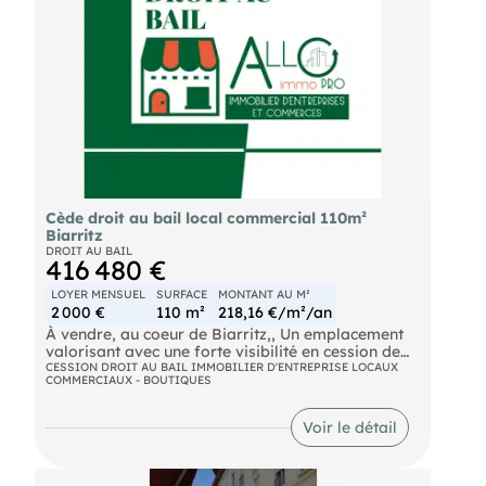
de boutiques de mode et service.
- Très proche des Galeries Lafayette.
Conditions complémentaires sur demande.
Chiffres clés :
Cède droit au bail local commercial 110m²
Biarritz
DROIT AU BAIL
416 480 €
LOYER MENSUEL
SURFACE
MONTANT AU M²
2 000 €
110 m²
218,16 €/m²/an
À vendre, au coeur de Biarritz,, Un emplacement
valorisant avec une forte visibilité en cession de
droit au bail pour une boutique bénéficiant de
CESSION DROIT AU BAIL IMMOBILIER D'ENTREPRISE LOCAUX
COMMERCIAUX - BOUTIQUES
plusieurs atouts particulièrement rares. Vous
profiterez d'un emplacement avec une grande
vitrine en ANGLE offrant une visibilité optimale (9
Voir le détail
m linéaires de vitrines), ainsi que d'une surface
110m² environ. A cela s'ajoute une cave, à
proximité. PAS DE RESTAURATION POSSIBLE Si