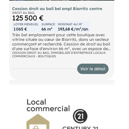
Cession droit au bail bel empl Biarritz centre
DROIT AU BAIL
125 500 €
LOYER MENSUEL
SURFACE
MONTANT AU M²
1 065 €
66 m²
193,68 €/m²/an
Très bel emplacement pour cette boutique avec
vitrine située au cœur de Biarritz, dans un secteur
commerçant et recherché. Cession de droit au bail
d'une surface d'environ 66 m², avec un espace de
vente en rez-de-chaussée et une réserve en sous-
CESSION DROIT AU BAIL IMMOBILIER D'ENTREPRISE LOCAUX
COMMERCIAUX - BOUTIQUES
sol. Loyer attractif : 1 065 € / mois net
Voir le détail