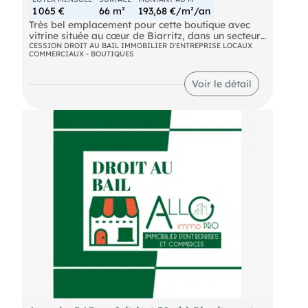
1 065 €
66 m²
193,68 €/m²/an
Très bel emplacement pour cette boutique avec
vitrine située au cœur de Biarritz, dans un secteur
commerçant et recherché. Cession de droit au bail
CESSION DROIT AU BAIL IMMOBILIER D'ENTREPRISE LOCAUX
COMMERCIAUX - BOUTIQUES
d'une surface d'environ 66 m², avec un espace de
vente en rez-de-chaussée et une réserve en sous-
sol. Loyer attractif : 1 065 € / mois net
Voir le détail