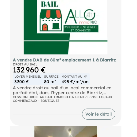
Provisions pour charges mensuelles : 90 €
Taxe foncière à la charge du preneur.
DROIT AU BAIL : 72.800 € FAI NEGOCIABLE
FD 1020
A vendre DAB de 80m² emplacement 1 à Biarritz
DROIT AU BAIL
132 960 €
LOYER MENSUEL
SURFACE
MONTANT AU M²
3 300 €
80 m²
495 €/m²/an
A vendre droit au bail d'un local commercial en
parfait état, dans l'hyper centre de Biarritz,
emplacement 1. La surface totale du bien est de
CESSION DROIT AU BAIL IMMOBILIER D'ENTREPRISE LOCAUX
COMMERCIAUX - BOUTIQUES
80m2 (surface commerciale+ réserve)
Nombreuses activités possible hors nuisances.
Loyer mensuel HT: 3300€ Prix de vente TTC HAI:
Voir le détail
132 960 € Référence: 5184A Les informations sur
les risques auxquels ce bien est exposé sont
disponibles sur le site Géorisques '.