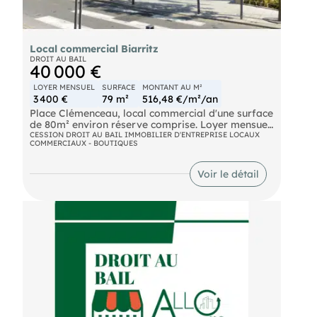
Local commercial Biarritz
DROIT AU BAIL
40 000 €
LOYER MENSUEL
SURFACE
MONTANT AU M²
3 400 €
79 m²
516,48 €/m²/an
Place Clémenceau, local commercial d'une surface
de 80m² environ réserve comprise. Loyer mensuel
3400 € HTplus un droit d'entrée
CESSION DROIT AU BAIL IMMOBILIER D'ENTREPRISE LOCAUX
COMMERCIAUX - BOUTIQUES
Voir le détail