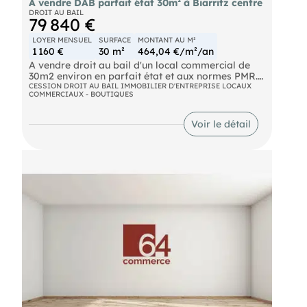
A vendre DAB parfait état 30m² à Biarritz centre
DROIT AU BAIL
79 840 €
LOYER MENSUEL
SURFACE
MONTANT AU M²
1 160 €
30 m²
464,04 €/m²/an
A vendre droit au bail d'un local commercial de
30m2 environ en parfait état et aux normes PMR.
En plus de la surface commerciale ,vous
CESSION DROIT AU BAIL IMMOBILIER D'ENTREPRISE LOCAUX
COMMERCIAUX - BOUTIQUES
bénéficierez en sous sol d'un espace plus
conséquent ,comprenant du stockage, un coin
cuisine et des sanitaires. Loyer mensuel/HT/HC:
Voir le détail
1160€ Prix de vente/TTC/HAI: 79 840€
Référence:5219A Toutes les informations en
agence pour des acquéreurs qualifiés. « Les
informations sur les risques auxquels ce bien est
exposé sont disponibles sur le site Géorisques : ».