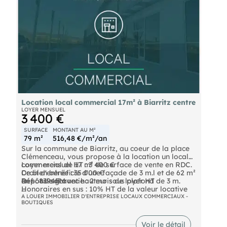
Location local commercial 17m² à Biarritz centre
LOYER MENSUEL
3 400 €
SURFACE
MONTANT AU M²
79 m²
516,48 €/m²/an
Sur la commune de Biarritz, au coeur de la place
Clémenceau, vous propose à la location un local
commercial de 17 m² de surface de vente en RDC.
Loyer mensuel HT : 3 400 €
Ce bien bénéficie d'une façade de 3 m.l et de 62 m²
Droit d'entrée : 35 000 €
en sous-sol avec hauteur sous plafond de 3 m.
Dépôt de garantie : 2 mois de loyer HT
Réf : 8394FM
Honoraires en sus : 10% HT de la valeur locative
Toutes activités sauf nuisances.
triennale HT à la charge du preneur
"Les informations sur les risques auxquels ce bien
A LOUER IMMOBILIER D'ENTREPRISE LOCAUX COMMERCIAUX -
BOUTIQUES
est exposé sont disponibles sur le site Géorisques :
Environnement commercial consolidé.
".
Voir le détail