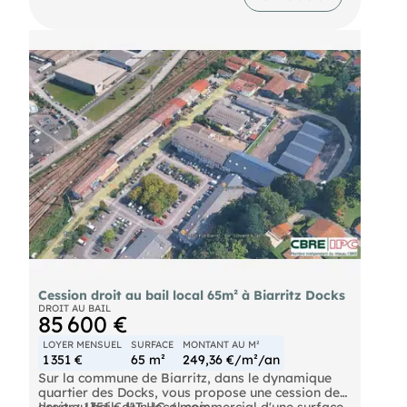
Chiffres clés :
Cession droit au bail local 65m² à Biarritz Docks
DROIT AU BAIL
85 600 €
LOYER MENSUEL
SURFACE
MONTANT AU M²
1 351 €
65 m²
249,36 €/m²/an
Sur la commune de Biarritz, dans le dynamique
quartier des Docks, vous propose une cession de