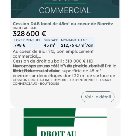
Cession DAB local de 45m² au coeur de Biarritz
DROIT AU BAIL
328 600 €
LOYER MENSUEL
SURFACE
MONTANT AU M²
798 €
45 m²
212,76 €/m²/an
Au coeur de Biarritz, bon emplacement
commercial,
Cession de droit au bail : 310 000 € HD
vous propose une cession de droit au bail d' un
Honoraires en sus : 6%HT du prix de vente HD à la
local commercial d'une superficie de 45 m²
charge du cessionnaire
Réf : FM
environ sur deux étages dont 22 m² de surface de
vente en RDC et 23 m² de réserve en sous-sol.
Les informations sur les risques auxquels ce bien
CESSION DROIT AU BAIL IMMOBILIER D'ENTREPRISE LOCAUX
COMMERCIAUX - BOUTIQUES
est exposé sont disponibles sur le site Géorisques :
Le local est loué 798 € HT /mois + 30 € HT / mois
de provisions pour charges.
Voir le détail
Le bail commercial est tous commerces, sauf
activités immobilières et nuisances olfactives et
sonores. Ce bail a été renouvelé le 15 octobre
2025.
- Environnement commercial qualitatif composé