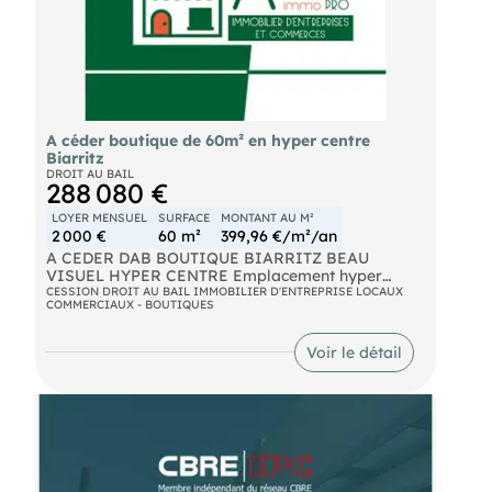
A céder boutique de 60m² en hyper centre
Biarritz
DROIT AU BAIL
288 080 €
LOYER MENSUEL
SURFACE
MONTANT AU M²
2 000 €
60 m²
399,96 €/m²/an
A CEDER DAB BOUTIQUE BIARRITZ BEAU
VISUEL HYPER CENTRE Emplacement hyper
centre de Biarritz, offrant un beau linéaire vitrine
CESSION DROIT AU BAIL IMMOBILIER D'ENTREPRISE LOCAUX
COMMERCIAUX - BOUTIQUES
de plus de 10 m. Boutique de plus de 60 m² avec
réserve en sus. Bail neuf, loyer actuel HT/HC
mensuel : 2 000 €. A déspécialiser si nécessaire
Voir le détail
avec indemnité bailleur en sus. Les informations
sur les risques auxquels ce bien est exposé sont
disponibles sur le site Géorisques