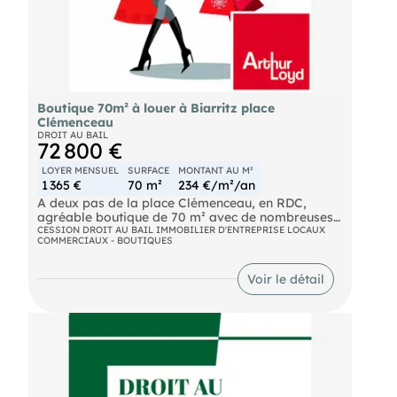
création , santé et bien-être , espace sport .
Loyer mensuel de 980 € ht + charges mensuelles
de 62,32 € ht
Les frais d'agence sont à la charge de l'acquéreur
et sont de 3600 € ttc ; ces honoraires sont
Boutique 70m² à louer à Biarritz place
disponibles sur
Clémenceau
DROIT AU BAIL
72 800 €
LOYER MENSUEL
SURFACE
MONTANT AU M²
1 365 €
70 m²
234 €/m²/an
A deux pas de la place Clémenceau, en RDC,
agréable boutique de 70 m² avec de nombreuses
vitrines.
CESSION DROIT AU BAIL IMMOBILIER D'ENTREPRISE LOCAUX
COMMERCIAUX - BOUTIQUES
Comprend une surface commerciale, une réserve
et un WC. Une mezzanine complète la surface de
Voir le détail
réserve. Grande hauteur sous plafond.
Ideal pour galerie d'art, souvenirs, activité de
bien-être et remise en forme ...
Bail 3/6/9 ans. Tous commerces sauf restauration.
Loyer mensuel : 1.365 € HT/HC