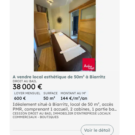
A vendre local esthétique de 50m² à Biarritz
DROIT AU BAIL
38 000 €
LOYER MENSUEL
SURFACE
MONTANT AU M²
600 €
50 m²
144 €/m²/an
Idéalement situé à Biarritz, local de 50 m², accès
PMR, comprenant 1 accueil, 2 cabines, 1 partie bar
à ongles, petite cour intérieure. Nouveau bail avec
CESSION DROIT AU BAIL IMMOBILIER D'ENTREPRISE LOCAUX
COMMERCIAUX - BOUTIQUES
activité du preneur. Places de parking devant le
local en zone bleue, Bon état général apparent.
Grille de sécurité.
Voir le détail