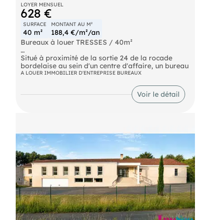
LOYER MENSUEL
628 €
SURFACE
MONTANT AU M²
40 m²
188,4 €/m²/an
Bureaux à louer TRESSES / 40m²
Situé à proximité de la sortie 24 de la rocade
bordelaise au sein d'un centre d'affaire, un bureau
à louer d'une surface d'environ 40m². Site
A LOUER IMMOBILIER D'ENTREPRISE BUREAUX
entièrement sécurisé, clos et sous
vidéosurveillance. Deux portails d'accès ouverts
Voir le détail
de 7h30 à 20h30, avec code d'accès disponible en
dehors de ces horaires. Raccordement fibre
optique. Food truck présent sur la parcelle.
Nombreuses places de stationnement. Espace de
repos à disposition des occupants. Climatisation
réversible.