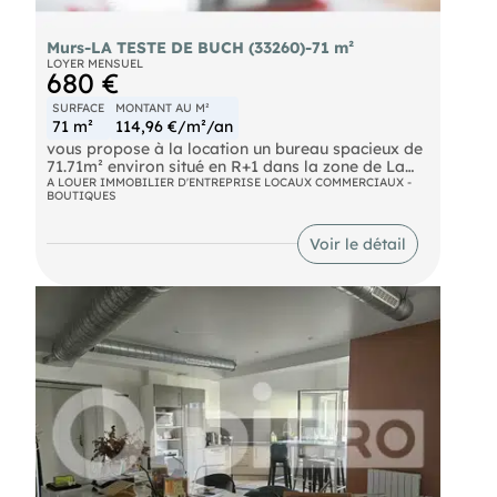
Murs-LA TESTE DE BUCH (33260)-71 m²
LOYER MENSUEL
680 €
SURFACE
MONTANT AU M²
71 m²
114,96 €/m²/an
vous propose à la location un bureau spacieux de
71.71m² environ situé en R+1 dans la zone de La
Teste. Composé de 2 pièces + point d'eau, wc,
A LOUER IMMOBILIER D'ENTREPRISE LOCAUX COMMERCIAUX -
BOUTIQUES
place de parking dédiée, zone clôturée et accès
par portail sécurisé. Idéal architecte, professions
libérales, esthétique, bien-être. Contact Agnès
Voir le détail