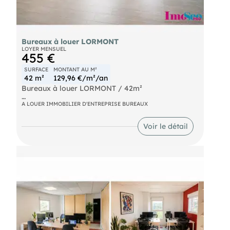
Bureaux à louer LORMONT
LOYER MENSUEL
455 €
SURFACE
MONTANT AU M²
42 m²
129,96 €/m²/an
Bureaux à louer LORMONT / 42m²
Proche de la sortie n°1 de la rocade, de l'A10, et
A LOUER IMMOBILIER D'ENTREPRISE BUREAUX
du tram A, Zone de La Gardette. Open space en
RDC d'environ 42m² à louer. Salle de repos,
Voir le détail
kitchenette, terrasse communes. Nombreuses
places de parking sur une parcelle close sous
vidéosurveillance.