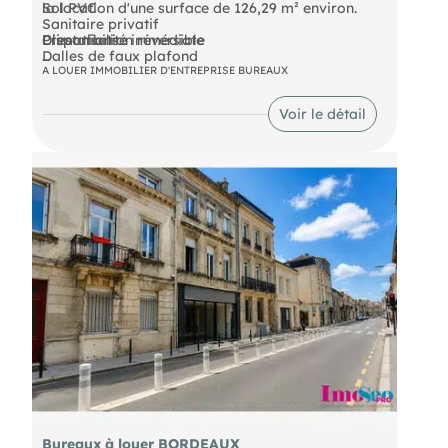
la location d'une surface de 126,29 m² environ.
Sol PVC
Sanitaire privatif
Prestations :
Climatisation réversible
Disponibilité immédiate
Dalles de faux plafond
Kitchenette
Les informations sur les risques auxquels ce bien
A LOUER IMMOBILIER D'ENTREPRISE BUREAUX
Grand parking aérien
est exposé sont disponibles sur le site Géorisques :
Voir le détail
Bureaux à louer BORDEAUX