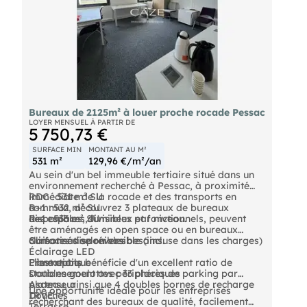
Honoraire de rédaction d'acte et d'état des lieux à
prévoir en sus.
- Loyer annuel : 15000 € NET HC
- Charges annuelles : 1068 €
- Taxe foncière : 970 € Preneur
Bureaux de 2125m² à louer proche rocade Pessac
- Honoraires : 30% HT à la charge du preneur (soit
LOYER MENSUEL À PARTIR DE
5 750,73 €
4 500,00 € HT)
SURFACE MIN
MONTANT AU M²
531 m²
129,96 €/m²/an
Au sein d'un bel immeuble tertiaire situé dans un
environnement recherché à Pessac, à proximité
immédiate de la rocade et des transports en
RDC : 531 m² SU
commun, découvrez 3 plateaux de bureaux
R+1 : 532 m² SU
disponibles, divisibles par niveau.
R+1 : 533 m² SU
Les espaces, lumineux et fonctionnels, peuvent
être aménagés en open space ou en bureaux
Surfaces disponibles
cloisonnés selon vos besoins.
Climatisation réversible (incluse dans les charges)
Éclairage LED
Prestations
Fibre optique
L'immeuble bénéficie d'un excellent ratio de
Doubles goulottes périphériques
stationnement avec 33 places de parking par
Ascenseur
plateau, ainsi que 4 doubles bornes de recharge
Une opportunité idéale pour les entreprises
Douches
IRVE.
recherchant des bureaux de qualité, facilement
Terrasse