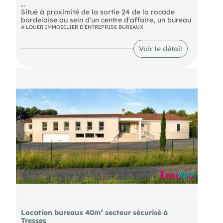
Situé à proximité de la sortie 24 de la rocade
bordelaise au sein d'un centre d'affaire, un bureau
à louer d'une surface d'environ 23m². Site
A LOUER IMMOBILIER D'ENTREPRISE BUREAUX
entièrement sécurisé, clos et sous
vidéosurveillance. Deux portails d'accès ouverts
Voir le détail
de 7h30 à 20h30, avec code d'accès disponible en
dehors de ces horaires. Raccordement fibre
optique. Food truck présent sur la parcelle.
Nombreuses places de stationnement. Espace de
repos à disposition des occupants. Climatisation
réversible.
Location bureaux 40m² secteur sécurisé à
Tresses