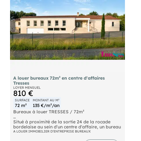
réversible.
A louer bureaux 72m² en centre d'affaires
Tresses
LOYER MENSUEL
810 €
SURFACE
MONTANT AU M²
72 m²
135 €/m²/an
Bureaux à louer TRESSES / 72m²
Situé à proximité de la sortie 24 de la rocade
bordelaise au sein d'un centre d'affaire, un bureau
à louer d'une surface d'environ 72m². Site
A LOUER IMMOBILIER D'ENTREPRISE BUREAUX
entièrement sécurisé, clos et sous