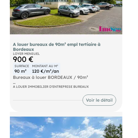
A louer bureaux de 90m² empl tertiaire à
Bordeaux
LOYER MENSUEL
900 €
SURFACE
MONTANT AU M²
90 m²
120 €/m²/an
Bureaux à louer BORDEAUX / 90m²
Situés au cœur du secteur tertiaire de Bordeaux-
A LOUER IMMOBILIER D'ENTREPRISE BUREAUX
Lac, avec un accès immédiat à la rocade, aux
transports en commun (tramway ligne C et bus)
Voir le détail
ainsi qu'à l'ensemble des services (restauration,
hôtellerie, commerces), bureaux à louer d'environ
90m² cloisonnés et climatisés disposant d'un
parking clos avec de nombreuses places de
stationnements. Possibilité d'ERP.