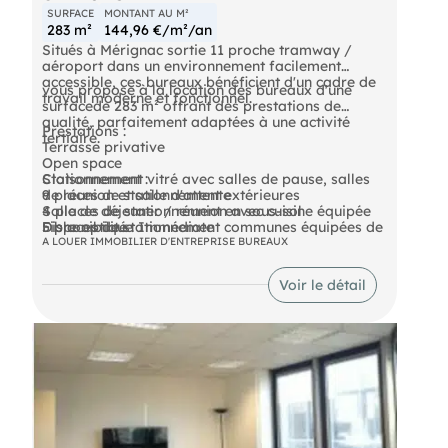
SURFACE
MONTANT AU M²
283 m²
144,96 €/m²/an
Situés à Mérignac sortie 11 proche tramway /
aéroport dans un environnement facilement
accessible, ces bureaux bénéficient d'un cadre de
vous propose à la location des bureaux d'une
travail moderne et fonctionnel.
surfacede 283 m² offrant des prestations de
qualité, parfaitement adaptées à une activité
Prestations :
tertiaire.
Terrasse privative
Open space
Cloisonnement vitré avec salles de pause, salles
Stationnement :
de réunion et salle d'attente
9 places de stationnement extérieures
Salle de déjeuner / réunion avec cuisine équipée
4 places de stationnement en sous-sol
Fibre optique
5 places de stationnement communes équipées de
Disponibilité : Immédiate
Climatisation réversible
bornes IRVE
A LOUER IMMOBILIER D'ENTREPRISE BUREAUX
Revêtement de sol PVC et moquette
Aménagements qualitatifs
Voir le détail
Sanitaires communs