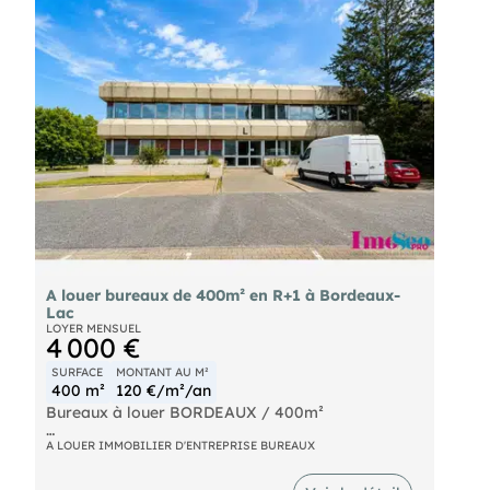
stationnements. Possibilité d'ERP.
A louer bureaux de 400m² en R+1 à Bordeaux-
Lac
LOYER MENSUEL
4 000 €
SURFACE
MONTANT AU M²
400 m²
120 €/m²/an
Bureaux à louer BORDEAUX / 400m²
Situés au cœur du secteur tertiaire de Bordeaux-
A LOUER IMMOBILIER D'ENTREPRISE BUREAUX
Lac, avec un accès immédiat à la rocade, aux
transports en commun (tramway ligne C et bus)