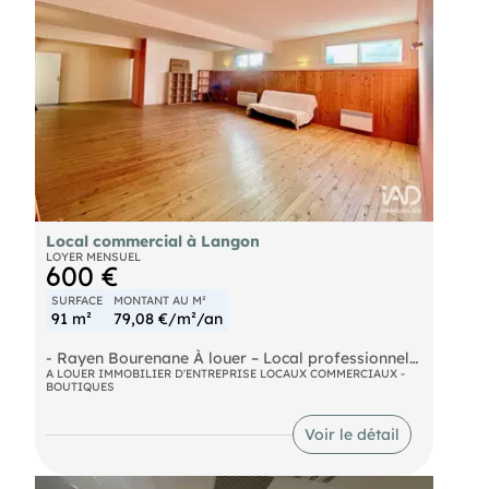
Local commercial à Langon
LOYER MENSUEL
600 €
SURFACE
MONTANT AU M²
91 m²
79,08 €/m²/an
- Rayen Bourenane À louer – Local professionnel
idéal pour activité médicale ou paramédicale –
A LOUER IMMOBILIER D'ENTREPRISE LOCAUX COMMERCIAUX -
BOUTIQUES
800 € charges comprises Situé dans un
environnement pratique et accessible, ce local
professionnel à louer conviendra parfaitement à
Voir le détail
l’exercice d’une activité médicale, paramédicale
ou de bien-être. Le local se compose de : une salle
d’attente une salle de soins / consultation un