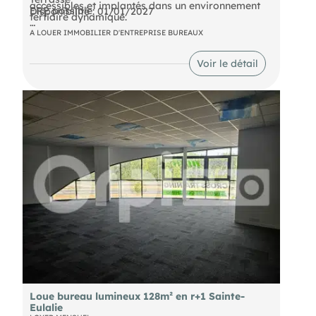
accessibles et implantés dans un environnement
ERP possible
Disponibilité : 01/01/2027
tertiaire dynamique.
N'hésitez pas à nous contacter pour obtenir
A LOUER IMMOBILIER D'ENTREPRISE BUREAUX
davantage d'informations ou organiser une visite.
Nous serons ravis de vous accompagner dans
Voir le détail
votre projet immobilier.
Loue bureau lumineux 128m² en r+1 Sainte-
Eulalie