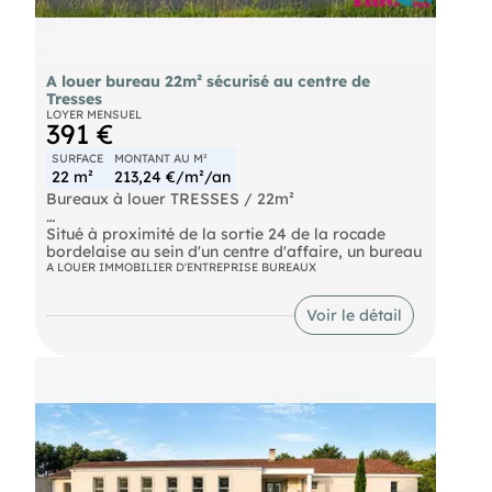
A louer bureau 22m² sécurisé au centre de
Tresses
LOYER MENSUEL
391 €
SURFACE
MONTANT AU M²
22 m²
213,24 €/m²/an
Bureaux à louer TRESSES / 22m²
Situé à proximité de la sortie 24 de la rocade
bordelaise au sein d'un centre d'affaire, un bureau
à louer d'une surface d'environ 22m². Site
A LOUER IMMOBILIER D'ENTREPRISE BUREAUX
entièrement sécurisé, clos et sous
vidéosurveillance. Deux portails d'accès ouverts
Voir le détail
de 7h30 à 20h30, avec code d'accès disponible en
dehors de ces horaires. Raccordement fibre
optique. Food truck présent sur la parcelle.
Nombreuses places de stationnement. Espace de
repos à disposition des occupants. Climatisation
réversible.