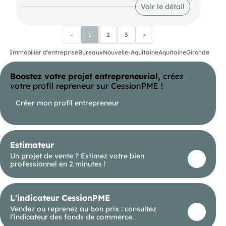
vidéosurveillance. Deux portails d'accès ouverts
Voir le détail
de 7h30 à 20h30, avec code d'accès disponible en
dehors de ces horaires. Raccordement fibre
optique. Food truck présent sur la parcelle.
Nombreuses places de stationnement. Espace de
<
1
2
3
>
repos à disposition des occupants. Climatisation
réversible.
Immobilier d'entreprise
Bureaux
Nouvelle-Aquitaine
Aquitaine
Gironde
Boostez votre projet entrepreneurial,
créez
votre profil repreneur sur CessionPME !
Créer mon profil entrepreneur
Estimateur
Un projet de vente ? Estimez votre bien
professionnel en 2 minutes !
L'indicateur CessionPME
Vendez ou reprenez au bon prix : consultez
l’indicateur des fonds de commerce.