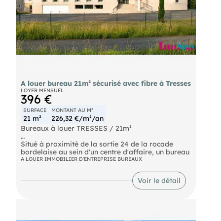
A louer bureau 21m² sécurisé avec fibre à Tresses
LOYER MENSUEL
396 €
SURFACE
MONTANT AU M²
21 m²
226,32 €/m²/an
Bureaux à louer TRESSES / 21m²
Situé à proximité de la sortie 24 de la rocade
bordelaise au sein d'un centre d'affaire, un bureau
à louer d'une surface d'environ 21m². Site
A LOUER IMMOBILIER D'ENTREPRISE BUREAUX
entièrement sécurisé, clos et sous
vidéosurveillance. Deux portails d'accès ouverts
Voir le détail
de 7h30 à 20h30, avec code d'accès disponible en
dehors de ces horaires. Raccordement fibre
optique. Food truck présent sur la parcelle.
Nombreuses places de stationnement. Espace de
repos à disposition des occupants. Climatisation