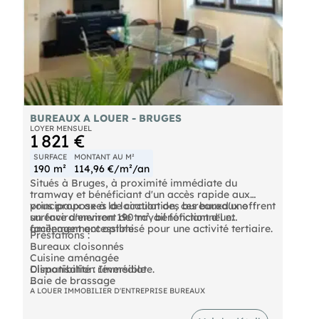
BUREAUX A LOUER - BRUGES
LOYER MENSUEL
1 821 €
SURFACE
MONTANT AU M²
190 m²
114,96 €/m²/an
Situés à Bruges, à proximité immédiate du
tramway et bénéficiant d'un accès rapide aux
principaux axes de circulation, ces bureaux offrent
vous propose à la location des bureauxd'une
un environnement de travail fonctionnel et
surface d'environ 190 m², bénéficiant d'un
facilement accessible.
aménagement optimisé pour une activité tertiaire.
Prestations :
Bureaux cloisonnés
Cuisine aménagée
Climatisation réversible
Disponibilité : Immédiate.
Baie de brassage
Revêtement de sol PVC
N'hésitez pas à nous contacter pour toute
A LOUER IMMOBILIER D'ENTREPRISE BUREAUX
recherche de bureaux sur Bordeaux Métropole.