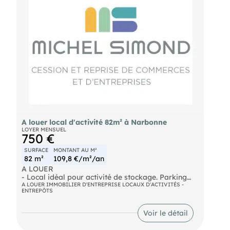
A louer local d'activité 82m² à Narbonne
LOYER MENSUEL
750 €
SURFACE
MONTANT AU M²
82 m²
109,8 €/m²/an
A LOUER
- Local idéal pour activité de stockage. Parking
privatif, hauteur utile généreuse, accès PL,
A LOUER IMMOBILIER D'ENTREPRISE LOCAUX D'ACTIVITÉS -
ENTREPÔTS
enceinte clôturée et sécurisée. Gaines et fluides en
attente Loyer mensuel : 750€
- Surface : 82m²
Voir le détail