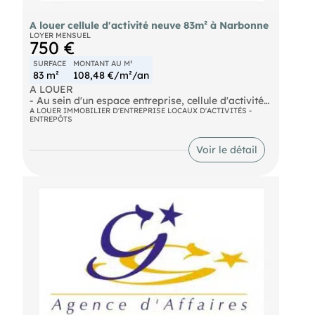
A louer cellule d'activité neuve 83m² à Narbonne
LOYER MENSUEL
750 €
SURFACE
MONTANT AU M²
83 m²
108,48 €/m²/an
A LOUER
- Au sein d'un espace entreprise, cellule d'activité
neuve. Parking et aire de manœuvre, ensemble
A LOUER IMMOBILIER D'ENTREPRISE LOCAUX D'ACTIVITÉS -
ENTREPÔTS
sécurisé et clos avec, clôture, portail et un système
de contrôle d'accès. La conception de l'ensemble
permet de nombreuses possibilités d'agencement.
Voir le détail
Loyer mensuel : 750€
- Surface : 83m²