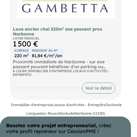
Loue ancien chai 220m² axe passant prox
Narbonne
LOYER MENSUEL
1 500 €
SURFACE
MONTANT AU M²
220 m²
81,84 €/m²/an
Proximité immédiate de Narbonne - sur axe
passant pouvant bénéficier d'un parking ou
terrasse privative - ancien chai avec pierres
A LOUER IMMOBILIER D'ENTREPRISE LOCAUX D'ACTIVITÉS -
ENTREPÔTS
apparentes- surface : 170m² - loyer : 1
500€HT/mois
Voir le détail
Immobilier d'entreprise
Locaux d'activités - Entrepôts
Occitanie
Languedoc-Roussillon
Aude
Narbonne (11100)
Boostez votre projet entrepreneurial,
créez
votre profil repreneur sur CessionPME !