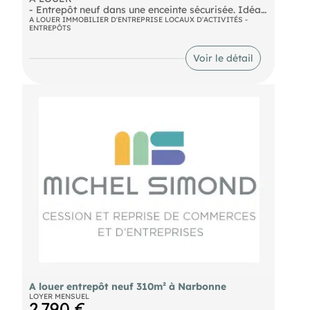
- Entrepôt neuf dans une enceinte sécurisée. Idéal
pour activité de stockage. Accès poids lourds avec
A LOUER IMMOBILIER D'ENTREPRISE LOCAUX D'ACTIVITÉS -
ENTREPÔTS
aire de retournement. Porte 3x3 plus accès piétons.
Cinq places de parking attenantes. Dossier sur
demande, nous consulter. Loyer mensuel : 1.800€
Voir le détail
- Surface : 200m²
A louer entrepôt neuf 310m² à Narbonne
LOYER MENSUEL
2 790 €