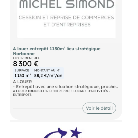
A louer entrepôt 1130m² lieu stratégique
Narbonne
LOYER MENSUEL
8 300 €
SURFACE
MONTANT AU M²
1 130 m²
88,2 €/m²/an
A LOUER
- Entrepôt avec une situation stratégique, proche
de l'autoroute. Idéal pour les activités logistique
A LOUER IMMOBILIER D'ENTREPRISE LOCAUX D'ACTIVITÉS -
ENTREPÔTS
et distribution. Accès chargement avec 11 quais
SPL, 6 quais PL et 1 quai VL. Un bureau de
direction, une salle de réunion, WC H/F. Nous
Voir le détail
consulter. Loyer mensuel : 8.300€
- Surface : 1.130 m²