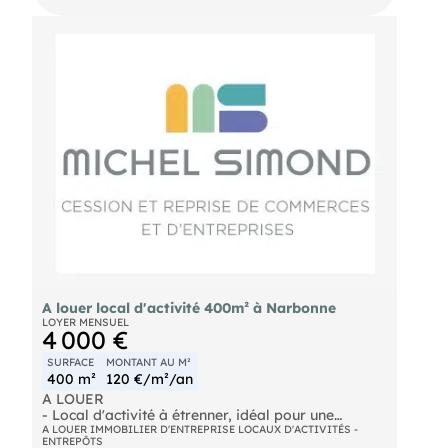
A louer local d'activité 400m² à Narbonne
LOYER MENSUEL
4 000 €
SURFACE
MONTANT AU M²
400 m²
120 €/m²/an
A LOUER
- Local d'activité à étrenner, idéal pour une
entreprise en croissance souhaitant se développer
A LOUER IMMOBILIER D'ENTREPRISE LOCAUX D'ACTIVITÉS -
ENTREPÔTS
sur Narbonne. Sa mezzanine béton de 100M2 offre