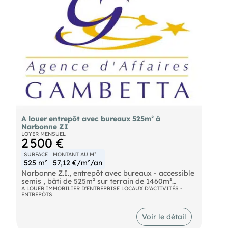
A louer entrepôt avec bureaux 525m² à
Narbonne ZI
LOYER MENSUEL
2 500 €
SURFACE
MONTANT AU M²
525 m²
57,12 €/m²/an
Narbonne Z.I., entrepôt avec bureaux - accessible
semis , bâti de 525m² sur terrain de 1460m²
entièrement clôturé avec portail coulissant
A LOUER IMMOBILIER D'ENTREPRISE LOCAUX D'ACTIVITÉS -
ENTREPÔTS
loyer : 2 500€HT/mois + charges 353€/mois
Voir le détail