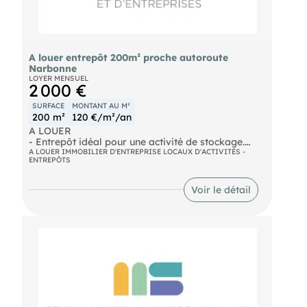
A louer entrepôt 200m² proche autoroute
Narbonne
LOYER MENSUEL
2 000 €
SURFACE
MONTANT AU M²
200 m²
120 €/m²/an
A LOUER
- Entrepôt idéal pour une activité de stockage.
Implanté stratégiquement près de l'autoroute. La
A LOUER IMMOBILIER D'ENTREPRISE LOCAUX D'ACTIVITÉS -
ENTREPÔTS
cellule est très bien isolé et de conception
moderne. Un accès VL / PL et un accès piéton.
Parking attenant. Dossier sur demande, nous
Voir le détail
consulter. Loyer mensuel : 2.000€
- Surface : 200m²