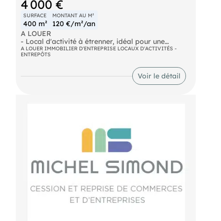
4 000 €
SURFACE
MONTANT AU M²
400 m²
120 €/m²/an
A LOUER
- Local d'activité à étrenner, idéal pour une
entreprise en croissance souhaitant se développer
A LOUER IMMOBILIER D'ENTREPRISE LOCAUX D'ACTIVITÉS -
ENTREPÔTS
sur Narbonne. Sa mezzanine béton de 100M2 offre
de nombreuses solutions d'aménagement. Porte
4x4 et accès piétons. Emplacement idéal. Nous
Voir le détail
consulter. Loyer mensuel : 4.000€
- Surface : 400 m²