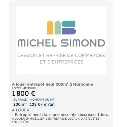
A louer entrepôt neuf 200m² à Narbonne
LOYER MENSUEL
1 800 €
SURFACE
MONTANT AU M²
200 m²
108 €/m²/an
A LOUER
- Entrepôt neuf dans une enceinte sécurisée. Idéal
pour activité de stockage. Accès poids lourds avec
A LOUER IMMOBILIER D'ENTREPRISE LOCAUX D'ACTIVITÉS -
ENTREPÔTS
aire de retournement. Porte 3X3 plus accès