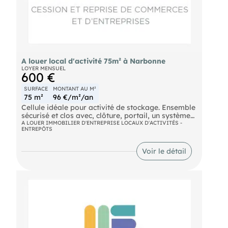
A louer local d'activité 75m² à Narbonne
LOYER MENSUEL
600 €
SURFACE
MONTANT AU M²
75 m²
96 €/m²/an
Cellule idéale pour activité de stockage. Ensemble
sécurisé et clos avec, clôture, portail, un système
de contrôle d'accès et de vidéosurveillance avec
A LOUER IMMOBILIER D'ENTREPRISE LOCAUX D'ACTIVITÉS -
ENTREPÔTS
serveur. Environnement calme et discret. Accès
poids lourds. Proche autoroute, dossier sur
demande. Loyer mensuel : 600 HT€
Voir le détail
- Surface totale : 75 m2