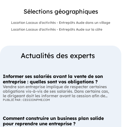
Sélections géographiques
Location Locaux d'activités - Entrepôts Aude dans un village
Location Locaux d'activités - Entrepôts Aude sur la côte
Actualités des experts
Informer ses salariés avant la vente de son
entreprise : quelles sont vos obligations ?
Vendre son entreprise implique de respecter certaines
obligations vis-à-vis de ses salariés. Dans certains cas,
le dirigeant doit les informer avant la cession afin de
leur permettre, s'ils le souhaitent, de présenter une offre
PUBLIÉ PAR : CESSIONPME.COM
de reprise. Quelles entreprises sont concernées ? Quels
délais faut-il respecter ? Comment transmettre cette
information ? Voici ce que prévoit la réglementation.
Comment construire un business plan solide
L'essentiel Les entreprises de moins de 250 salariés sont
soumises, dans certains cas, à une obligation
pour reprendre une entreprise ?