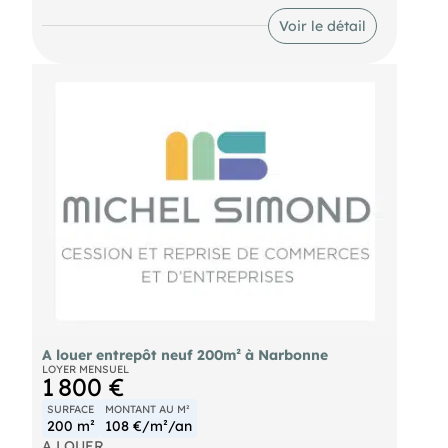
piétons. Cinq places de parking attenantes.
Dossier sur demande, nous consulter. Loyer
Voir le détail
mensuel : 1.800€
- Surface : 200m²
A louer entrepôt neuf 200m² à Narbonne
LOYER MENSUEL
1 800 €
SURFACE
MONTANT AU M²
200 m²
108 €/m²/an
A LOUER