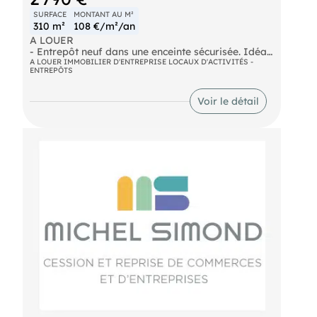
SURFACE
MONTANT AU M²
310 m²
108 €/m²/an
A LOUER
- Entrepôt neuf dans une enceinte sécurisée. Idéal
pour activité de stockage. Accès poids lourds avec
A LOUER IMMOBILIER D'ENTREPRISE LOCAUX D'ACTIVITÉS -
ENTREPÔTS
aire de retournement. Porte 3X3 plus accès
piétons. Cinq places de parking attenantes.
Dossier sur demande, nous consulter. Loyer
Voir le détail
mensuel : 2.790€
- Surface : 310 m²