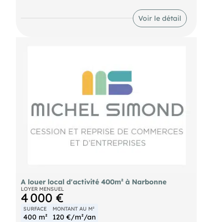
de nombreuses solutions d'aménagement. Porte
4x4 et accès piétons. Emplacement idéal. Nous
Voir le détail
consulter. Loyer mensuel : 4.000€
- Surface : 400 m²
A louer local d'activité 400m² à Narbonne
LOYER MENSUEL
4 000 €
SURFACE
MONTANT AU M²
400 m²
120 €/m²/an