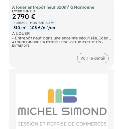
A louer entrepôt neuf 310m² à Narbonne
LOYER MENSUEL
2 790 €
SURFACE
MONTANT AU M²
310 m²
108 €/m²/an
A LOUER
- Entrepôt neuf dans une enceinte sécurisée. Idéal
pour activité de stockage. Accès poids lourds avec
A LOUER IMMOBILIER D'ENTREPRISE LOCAUX D'ACTIVITÉS -
ENTREPÔTS
aire de retournement. Porte 3x3 plus accès piétons.
Cinq places de parking attenantes. Dossier sur
demande, nous consulter. Loyer mensuel : 2.790€
Voir le détail
- Surface : 310 m²