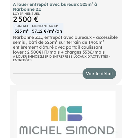
A louer entrepôt avec bureaux 525m² à
Narbonne ZI
LOYER MENSUEL
2 500 €
SURFACE
MONTANT AU M²
525 m²
57,12 €/m²/an
Narbonne Z.I., entrepôt avec bureaux - accessible
semis , bâti de 525m² sur terrain de 1460m²
entièrement clôturé avec portail coulissant
loyer : 2 500€HT/mois + charges 353€/mois
A LOUER IMMOBILIER D'ENTREPRISE LOCAUX D'ACTIVITÉS -
ENTREPÔTS
Voir le détail