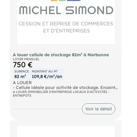
A louer cellule de stockage 82m² à Narbonne
LOYER MENSUEL
750 €
SURFACE
MONTANT AU M²
82 m²
109,8 €/m²/an
A LOUER
- Cellule idéale pour activité de stockage. Enceinte
sécurisée, proche de l'autoroute. Gaines et fluides
A LOUER IMMOBILIER D'ENTREPRISE LOCAUX D'ACTIVITÉS -
ENTREPÔTS
en attentes, parking, accès PL. Dossier sur
demande. Loyer mensuel : 750€
- Surface : 82m²
Voir le détail