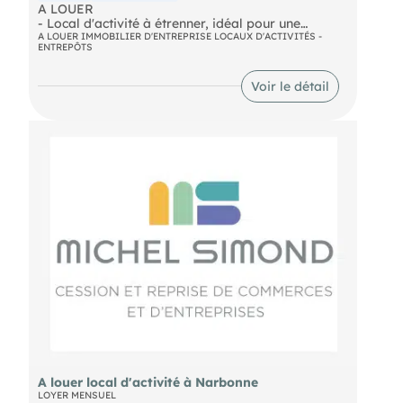
A LOUER
- Local d'activité à étrenner, idéal pour une
entreprise en croissance souhaitant se développer
A LOUER IMMOBILIER D'ENTREPRISE LOCAUX D'ACTIVITÉS -
ENTREPÔTS
sur Narbonne. Sa mezzanine béton de 100M2 offre
de nombreuses solutions d'aménagement. Porte
4x4 et accès piétons. Emplacement idéal. Nous
Voir le détail
consulter. Loyer mensuel : 4.000€
- Surface : 400 m²
A louer local d'activité à Narbonne
LOYER MENSUEL