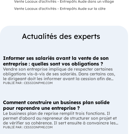
Vente Locaux d'activités - Entrepôts Aude dans un village
Vente Locaux d'activités - Entrepôts Aude sur la côte
Actualités des experts
Informer ses salariés avant la vente de son
entreprise : quelles sont vos obligations ?
Vendre son entreprise implique de respecter certaines
obligations vis-à-vis de ses salariés. Dans certains cas,
le dirigeant doit les informer avant la cession afin de
leur permettre, s'ils le souhaitent, de présenter une offre
PUBLIÉ PAR : CESSIONPME.COM
de reprise. Quelles entreprises sont concernées ? Quels
délais faut-il respecter ? Comment transmettre cette
information ? Voici ce que prévoit la réglementation.
Comment construire un business plan solide
L'essentiel Les entreprises de moins de 250 salariés sont
soumises, dans certains cas, à une obligation
pour reprendre une entreprise ?
d'information préalable des salariés. Cette obligation
Le business plan de reprise remplit trois fonctions. Il
concerne la vente d'un fonds de commerce ou la cession
permet d'abord au repreneur de structurer son projet et
de la majorité des titres d'une société. Le délai
de vérifier sa cohérence. Il sert ensuite à convaincre les
d'information varie selon la taille de l'entreprise. Les
banques et les partenaires financiers de l'accompagner.
PUBLIÉ PAR : CESSIONPME.COM
salariés peuvent présenter une offre de reprise, mais ne
Enfin, il peut constituer un support de discussion avec le