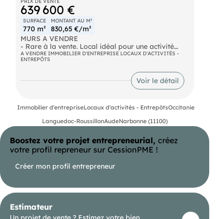
PRIX DE VENTE
639 600 €
SURFACE
MONTANT AU M²
770 m²
830,65 €/m²
MURS A VENDRE
- Rare à la vente. Local idéal pour une activité
nécessitant un stockage important. Terrain et
A VENDRE IMMOBILIER D'ENTREPRISE LOCAUX D'ACTIVITÉS -
ENTREPÔTS
parking attenant, division possible pour projet
locatif. Idéal investisseur, nous consulter. Prix des
murs : 639.600€
Voir le détail
- Surface : 770m²
Immobilier d'entreprise
Locaux d'activités - Entrepôts
Occitanie
Languedoc-Roussillon
Aude
Narbonne (11100)
Boostez votre projet entrepreneurial,
créez
votre profil repreneur sur CessionPME !
Créer mon profil entrepreneur
Estimateur
Un projet de vente ? Estimez votre bien