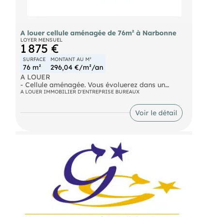
A louer cellule aménagée de 76m² à Narbonne
LOYER MENSUEL
1 875 €
SURFACE
MONTANT AU M²
76 m²
296,04 €/m²/an
A LOUER
- Cellule aménagée. Vous évoluerez dans un
espace ce travail confortable. Concept innovant,
A LOUER IMMOBILIER D'ENTREPRISE BUREAUX
l'ensemble allie modernisme, modularité, haute
performance énergétique et gestion optimisée des
Voir le détail
espaces et des coûts. Salle de sport, coin repas
avec terrasse. Loyer mensuel : 1.875€
- Surface : 76m²