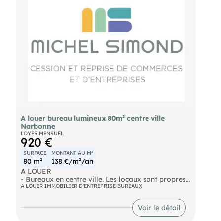
A louer bureau lumineux 80m² centre ville
Narbonne
LOYER MENSUEL
920 €
SURFACE
MONTANT AU M²
80 m²
138 €/m²/an
A LOUER
- Bureaux en centre ville. Les locaux sont propres
et lumineux. Équipés de la fibre, parking privatif.
A LOUER IMMOBILIER D'ENTREPRISE BUREAUX
Dossier sur demande, nous consulter. Loyer
mensuel : 920€
Voir le détail
- Surface : 80m²