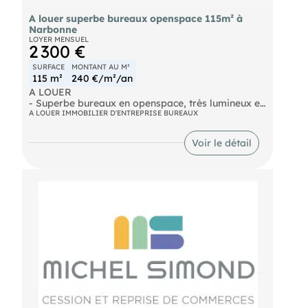
A louer superbe bureaux openspace 115m² à
Narbonne
LOYER MENSUEL
2 300 €
SURFACE
MONTANT AU M²
115 m²
240 €/m²/an
A LOUER
- Superbe bureaux en openspace, très lumineux et
situé en centre ville. Très bonne visibilité
A LOUER IMMOBILIER D'ENTREPRISE BUREAUX
commerciale sur un axe très fréquenté. Offre de
nombreuses possibilités, ensemble totalement
Voir le détail
rénové, à visiter. Loyer mensuel : 2.300€
- Surface : 115m²