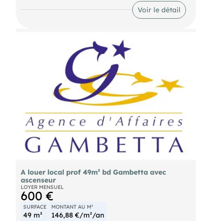
places. Dossier sur demande, nous consulter. Loyer
Voir le détail
mensuel : 5.500€
- Surface : 478m²
A louer local prof 49m² bd Gambetta avec
ascenseur
LOYER MENSUEL
600 €
SURFACE
MONTANT AU M²
49 m²
146,88 €/m²/an