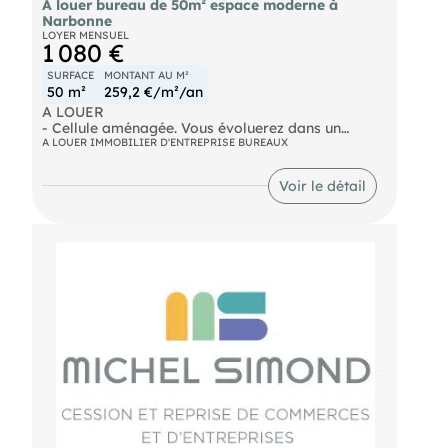
A louer bureau de 50m² espace moderne à
Narbonne
LOYER MENSUEL
1 080 €
SURFACE
MONTANT AU M²
50 m²
259,2 €/m²/an
A LOUER
- Cellule aménagée. Vous évoluerez dans un
espace ce travail confortable. Concept innovant,
A LOUER IMMOBILIER D'ENTREPRISE BUREAUX
l'ensemble allie modernisme, modularité, haute
performance énergétique et gestion optimisée des
Voir le détail
espaces et des coûts. Salle de sport, coin repas
avec terrasse. Loyer mensuel : 1.080€
- Surface : 50m²