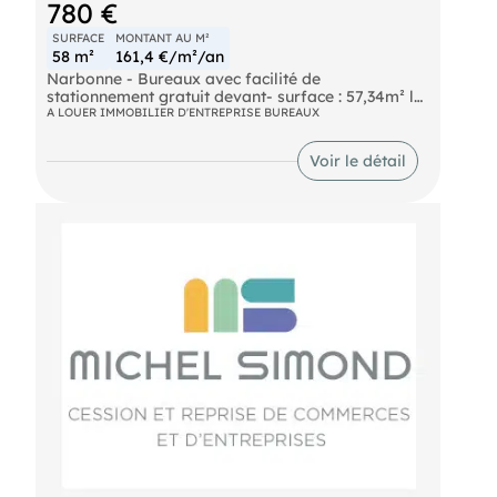
780 €
SURFACE
MONTANT AU M²
58 m²
161,4 €/m²/an
Narbonne - Bureaux avec facilité de
stationnement gratuit devant- surface : 57,34m² loi
carrez - important visuel en façade : 6,80ml -
A LOUER IMMOBILIER D'ENTREPRISE BUREAUX
grande vitrine - loyer : 780€/mois charges
incluses - bénéficiant de 2 entrées - en parfait état
Voir le détail