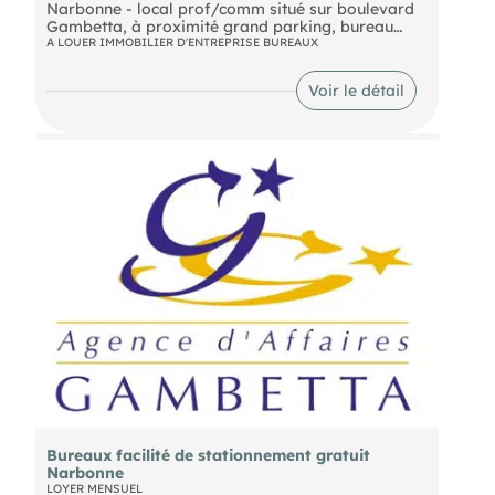
Narbonne - local prof/comm situé sur boulevard
Gambetta, à proximité grand parking, bureau
desservi par un ascenseur aux normes PMR,
A LOUER IMMOBILIER D'ENTREPRISE BUREAUX
surface locaux : 49m² composé de 3 pièces +
sanitaire, très lumineux, climatisé, en parfait état
Voir le détail
loyer : 600€/mois + charges
possib acquisition des murs
Bureaux facilité de stationnement gratuit
Narbonne
LOYER MENSUEL