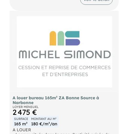
de direction fermé. A visiter sans plus tarder!
Loyer mensuel : 1.500€
- Surface : 130 m²
A louer bureau 165m² ZA Bonne Source à
Narbonne
LOYER MENSUEL
2 475 €
SURFACE
MONTANT AU M²
165 m²
180 €/m²/an
A LOUER