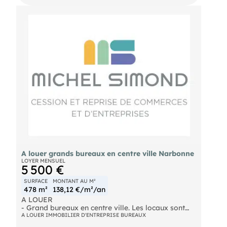
A louer grands bureaux en centre ville Narbonne
LOYER MENSUEL
5 500 €
SURFACE
MONTANT AU M²
478 m²
138,12 €/m²/an
A LOUER
- Grand bureaux en centre ville. Les locaux sont
propres et lumineux. Accès et WC PMR. Locaux
A LOUER IMMOBILIER D'ENTREPRISE BUREAUX
équipés de la fibre, grand parking privatif de 21