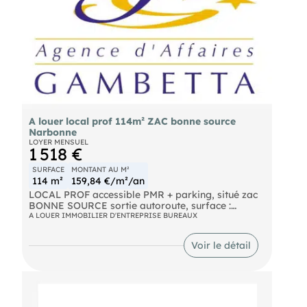
A louer local prof 114m² ZAC bonne source
Narbonne
LOYER MENSUEL
1 518 €
SURFACE
MONTANT AU M²
114 m²
159,84 €/m²/an
LOCAL PROF accessible PMR + parking, situé zac
BONNE SOURCE sortie autoroute, surface :
113,91m² , loyer : 1518€/mois + charges :
A LOUER IMMOBILIER D'ENTREPRISE BUREAUX
197€/mois
en parfait état
Voir le détail