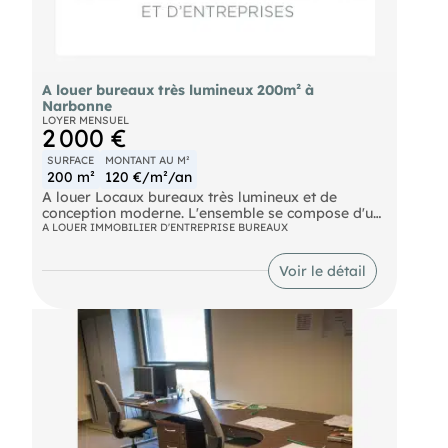
A louer bureaux très lumineux 200m² à
Narbonne
LOYER MENSUEL
2 000 €
SURFACE
MONTANT AU M²
200 m²
120 €/m²/an
A louer Locaux bureaux très lumineux et de
conception moderne. L'ensemble se compose d'un
plateau de 100 M2 en rdc et 100 M2 en mezzanine.
A LOUER IMMOBILIER D'ENTREPRISE BUREAUX
Offre de nombreuses possibilités d'aménagement.
Parking attenant, livré brut gaines et fluides en
Voir le détail
attente. Loyer mensuel : 2.000€
- Surface : 200m²