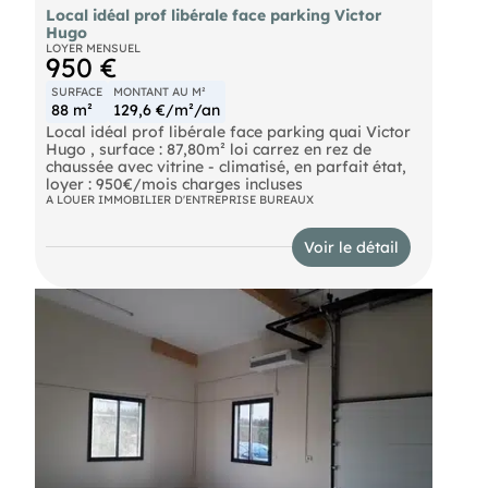
Local idéal prof libérale face parking Victor
Hugo
LOYER MENSUEL
950 €
SURFACE
MONTANT AU M²
88 m²
129,6 €/m²/an
Local idéal prof libérale face parking quai Victor
Hugo , surface : 87,80m² loi carrez en rez de
chaussée avec vitrine - climatisé, en parfait état,
loyer : 950€/mois charges incluses
A LOUER IMMOBILIER D'ENTREPRISE BUREAUX
Voir le détail