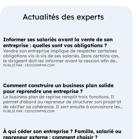
Actualités des experts
Informer ses salariés avant la vente de son
entreprise : quelles sont vos obligations ?
Vendre son entreprise implique de respecter certaines
obligations vis-à-vis de ses salariés. Dans certains cas,
le dirigeant doit les informer avant la cession afin de
leur permettre, s'ils le souhaitent, de présenter une offre
PUBLIÉ PAR : CESSIONPME.COM
de reprise. Quelles entreprises sont concernées ? Quels
délais faut-il respecter ? Comment transmettre cette
information ? Voici ce que prévoit la réglementation.
Comment construire un business plan solide
L'essentiel Les entreprises de moins de 250 salariés sont
soumises, dans certains cas, à une obligation
pour reprendre une entreprise ?
d'information préalable des salariés. Cette obligation
Le business plan de reprise remplit trois fonctions. Il
concerne la vente d'un fonds de commerce ou la cession
permet d'abord au repreneur de structurer son projet et
de la majorité des titres d'une société. Le délai
de vérifier sa cohérence. Il sert ensuite à convaincre les
d'information varie selon la taille de l'entreprise. Les
banques et les partenaires financiers de l'accompagner.
PUBLIÉ PAR : CESSIONPME.COM
salariés peuvent présenter une offre de reprise, mais ne
Enfin, il peut constituer un support de discussion avec le
peuvent pas empêcher la vente. Quelles entreprises sont
cédant en lui montrant que le projet de reprise est solide
concernées par l'obligation d'information des salariés ?
et réfléchi. L'essentiel Le business plan de reprise ne
L'obligation d'information concerne uniquement
À qui céder son entreprise ? Famille, salarié ou
consiste pas à reprendre les anciens comptes de
certaines entreprises et certaines opérations de cession.
l'entreprise. Il explique comment l'entreprise évoluera
repreneur externe : comment choisir ?