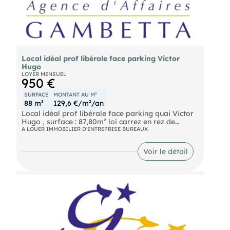
Local idéal prof libérale face parking Victor
Hugo
LOYER MENSUEL
950 €
SURFACE
MONTANT AU M²
88 m²
129,6 €/m²/an
Local idéal prof libérale face parking quai Victor
Hugo , surface : 87,80m² loi carrez en rez de
chaussée avec vitrine - climatisé, en parfait état,
A LOUER IMMOBILIER D'ENTREPRISE BUREAUX
loyer : 950€/mois charges incluses
Voir le détail