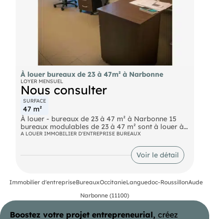
À louer bureaux de 23 à 47m² à Narbonne
LOYER MENSUEL
Nous consulter
SURFACE
47 m²
À louer - bureaux de 23 à 47 m² à Narbonne 15
bureaux modulables de 23 à 47 m² sont à louer à
Narbonne, dans le Sud de la France en région
A LOUER IMMOBILIER D'ENTREPRISE BUREAUX
Occitanie. Les bureaux à louer à Narbonne se
trouvent au sein de l'hôtel d'entreprises Innovéum
Voir le détail
destiné à l'accueil des entreprises innovantes des
secteurs de l'environnement, de la Vigne, du Vin et
de l'Agriculture encore en phase de consolidation
et de développement. 12 consultants spécialisés
Immobilier d'entreprise
Bureaux
Occitanie
Languedoc-Roussillon
Aude
sont présents au sein de l'hôtel d'entreprises pour
Narbonne (11100)
vous accompagner et vous conseiller dans votre
développement.
Boostez votre projet entrepreneurial,
créez