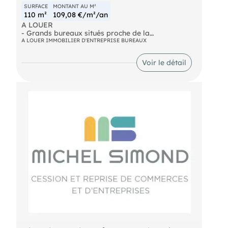
SURFACE
MONTANT AU M²
110 m²
109,08 €/m²/an
A LOUER
- Grands bureaux situés proche de la
médiathèque. Les locaux sont propres et équipés
A LOUER IMMOBILIER D'ENTREPRISE BUREAUX
d'un coin cuisine avec balcon. WC, sanitaire, fibre
disponible. Dossier sur demande, nous consulter.
Voir le détail
Loyer mensuel : 1.000€
- Surface : 110m²