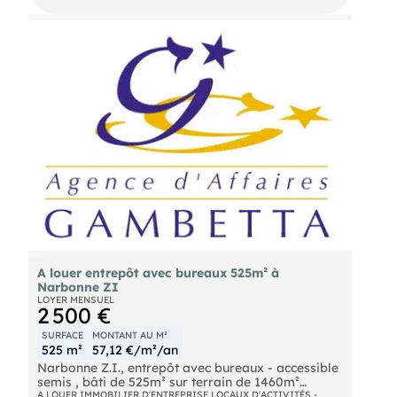
- Surface : 1.130 m²
A louer entrepôt avec bureaux 525m² à
Narbonne ZI
LOYER MENSUEL
2 500 €
SURFACE
MONTANT AU M²
525 m²
57,12 €/m²/an
Narbonne Z.I., entrepôt avec bureaux - accessible
semis , bâti de 525m² sur terrain de 1460m²
entièrement clôturé avec portail coulissant
A LOUER IMMOBILIER D'ENTREPRISE LOCAUX D'ACTIVITÉS -