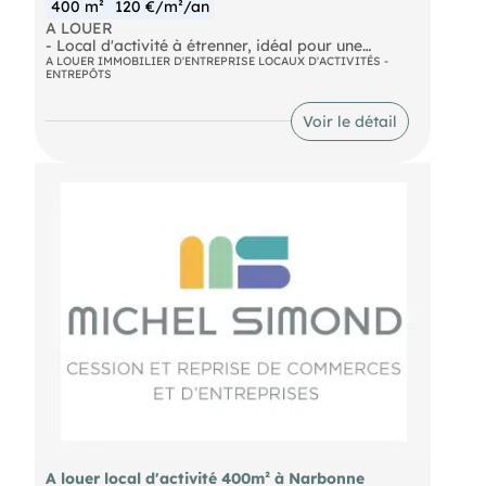
400 m²
120 €/m²/an
A LOUER
- Local d'activité à étrenner, idéal pour une
entreprise en croissance souhaitant se développer
A LOUER IMMOBILIER D'ENTREPRISE LOCAUX D'ACTIVITÉS -
ENTREPÔTS
sur Narbonne. Sa mezzanine béton de 100M2 offre
de nombreuses solutions d'aménagement. Porte
4x4 et accès piétons. Emplacement idéal. Nous
Voir le détail
consulter. Loyer mensuel : 4.000€
- Surface : 400 m²
A louer local d'activité 400m² à Narbonne