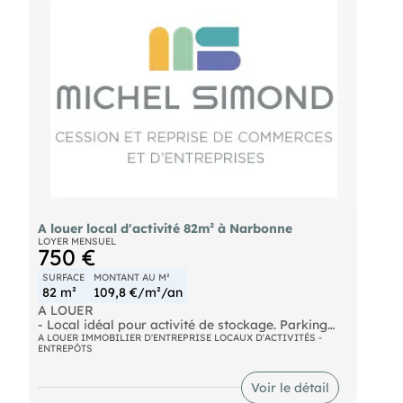
A louer local d'activité 82m² à Narbonne
LOYER MENSUEL
750 €
SURFACE
MONTANT AU M²
82 m²
109,8 €/m²/an
A LOUER
- Local idéal pour activité de stockage. Parking
privatif, hauteur utile généreuse, accès PL,
A LOUER IMMOBILIER D'ENTREPRISE LOCAUX D'ACTIVITÉS -
ENTREPÔTS
enceinte clôturée et sécurisée. Gaines et fluides en
attente Loyer mensuel : 750€
- Surface : 82m²
Voir le détail