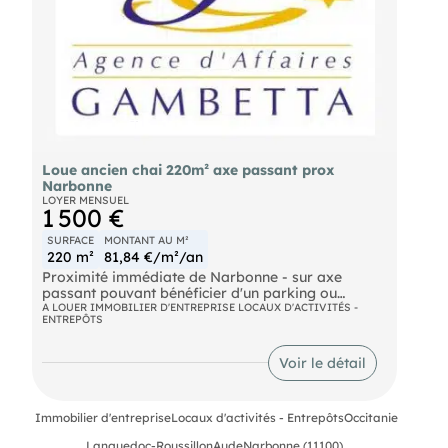
Loue ancien chai 220m² axe passant prox
Narbonne
LOYER MENSUEL
1 500 €
SURFACE
MONTANT AU M²
220 m²
81,84 €/m²/an
Proximité immédiate de Narbonne - sur axe
passant pouvant bénéficier d'un parking ou
terrasse privative - ancien chai avec pierres
A LOUER IMMOBILIER D'ENTREPRISE LOCAUX D'ACTIVITÉS -
ENTREPÔTS
apparentes- surface : 170m² - loyer : 1
500€HT/mois
Voir le détail
Immobilier d'entreprise
Locaux d'activités - Entrepôts
Occitanie
Languedoc-Roussillon
Aude
Narbonne (11100)