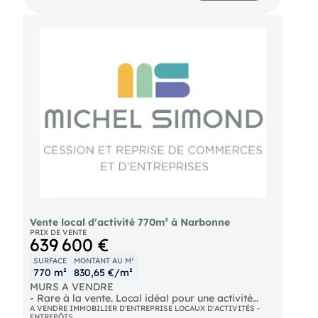
Vente local d'activité 770m² à Narbonne
PRIX DE VENTE
639 600 €
SURFACE
MONTANT AU M²
770 m²
830,65 €/m²
MURS A VENDRE
- Rare à la vente. Local idéal pour une activité
nécessitant un stockage important. Terrain et
A VENDRE IMMOBILIER D'ENTREPRISE LOCAUX D'ACTIVITÉS -
ENTREPÔTS