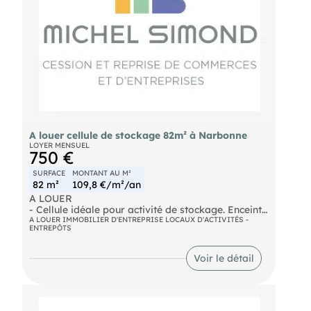
A louer cellule de stockage 82m² à Narbonne
LOYER MENSUEL
750 €
SURFACE
MONTANT AU M²
82 m²
109,8 €/m²/an
A LOUER
- Cellule idéale pour activité de stockage. Enceinte
sécurisée, proche de l'autoroute. Gaines et fluides
A LOUER IMMOBILIER D'ENTREPRISE LOCAUX D'ACTIVITÉS -
ENTREPÔTS
en attentes, parking, accès PL. Dossier sur
demande. Loyer mensuel : 750€
- Surface : 82m²
Voir le détail