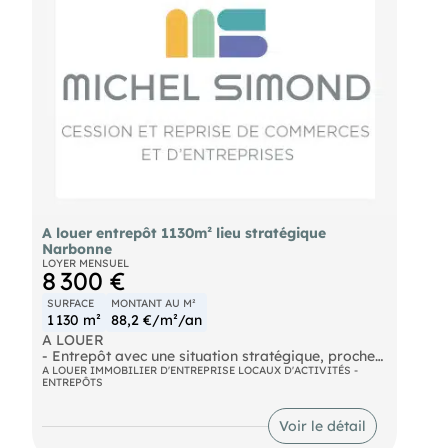
A louer entrepôt 1130m² lieu stratégique
Narbonne
LOYER MENSUEL
8 300 €
SURFACE
MONTANT AU M²
1 130 m²
88,2 €/m²/an
A LOUER
- Entrepôt avec une situation stratégique, proche
de l'autoroute. Idéal pour les activités logistique
A LOUER IMMOBILIER D'ENTREPRISE LOCAUX D'ACTIVITÉS -
ENTREPÔTS
et distribution. Accès chargement avec 11 quais
SPL, 6 quais PL et 1 quai VL. Un bureau de
direction, une salle de réunion, WC H/F. Nous
Voir le détail
consulter. Loyer mensuel : 8.300€