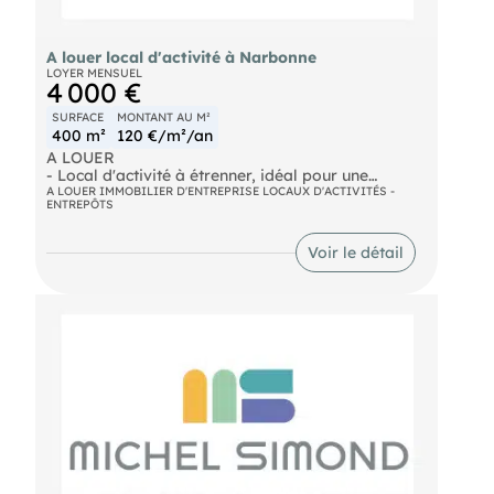
A louer local d'activité à Narbonne
LOYER MENSUEL
4 000 €
SURFACE
MONTANT AU M²
400 m²
120 €/m²/an
A LOUER
- Local d'activité à étrenner, idéal pour une
entreprise en croissance souhaitant se développer
A LOUER IMMOBILIER D'ENTREPRISE LOCAUX D'ACTIVITÉS -
ENTREPÔTS
sur Narbonne. Sa mezzanine béton de 100M2 offre
de nombreuses solutions d'aménagement. Porte
4x4 et accès piétons. Emplacement idéal. Nous
Voir le détail
consulter. Loyer mensuel : 4.000€
- Surface : 400 m²