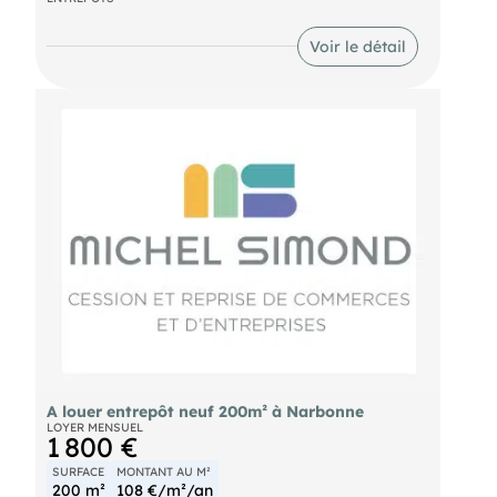
parking attenant, division possible pour projet
locatif. Idéal investisseur, nous consulter. Prix des
murs : 639.600€
Voir le détail
- Surface : 770m²
A louer entrepôt neuf 200m² à Narbonne
LOYER MENSUEL
1 800 €
SURFACE
MONTANT AU M²
200 m²
108 €/m²/an