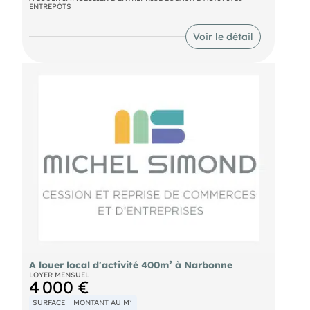
ENTREPÔTS
loyer : 2 500€HT/mois + charges 353€/mois
Voir le détail
A louer local d'activité 400m² à Narbonne
LOYER MENSUEL
4 000 €
SURFACE
MONTANT AU M²