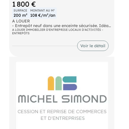
1 800 €
SURFACE
MONTANT AU M²
200 m²
108 €/m²/an
A LOUER
- Entrepôt neuf dans une enceinte sécurisée. Idéal
pour activité de stockage. Accès poids lourds avec
A LOUER IMMOBILIER D'ENTREPRISE LOCAUX D'ACTIVITÉS -
ENTREPÔTS
aire de retournement. Porte 3x3 plus accès piétons.
Cinq places de parking attenantes. Dossier sur
demande, nous consulter. Loyer mensuel : 1.800€
Voir le détail
- Surface : 200m²