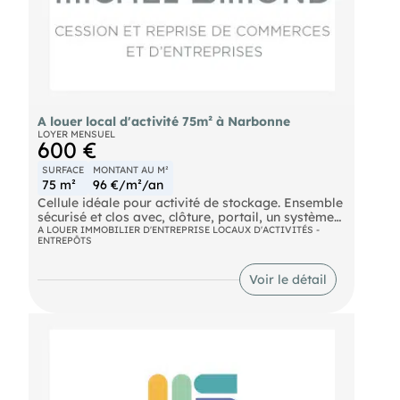
A louer local d'activité 75m² à Narbonne
LOYER MENSUEL
600 €
SURFACE
MONTANT AU M²
75 m²
96 €/m²/an
Cellule idéale pour activité de stockage. Ensemble
sécurisé et clos avec, clôture, portail, un système
de contrôle d'accès et de vidéosurveillance avec
A LOUER IMMOBILIER D'ENTREPRISE LOCAUX D'ACTIVITÉS -
ENTREPÔTS
serveur. Environnement calme et discret. Accès
poids lourds. Proche autoroute, dossier sur
demande. Loyer mensuel : 600 HT€
Voir le détail
- Surface totale : 75 m2