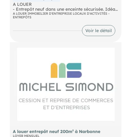
A LOUER
- Entrepôt neuf dans une enceinte sécurisée. Idéal
pour activité de stockage. Accès poids lourds avec
A LOUER IMMOBILIER D'ENTREPRISE LOCAUX D'ACTIVITÉS -
ENTREPÔTS
aire de retournement. Porte 3X3 plus accès
piétons. Cinq places de parking attenantes.
Dossier sur demande, nous consulter. Loyer
Voir le détail
mensuel : 1.800€
- Surface : 200m²
A louer entrepôt neuf 200m² à Narbonne
LOYER MENSUEL