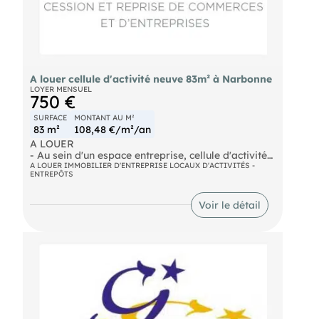
A louer cellule d'activité neuve 83m² à Narbonne
LOYER MENSUEL
750 €
SURFACE
MONTANT AU M²
83 m²
108,48 €/m²/an
A LOUER
- Au sein d'un espace entreprise, cellule d'activité
neuve. Parking et aire de manœuvre, ensemble
A LOUER IMMOBILIER D'ENTREPRISE LOCAUX D'ACTIVITÉS -
ENTREPÔTS
sécurisé et clos avec, clôture, portail et un système
de contrôle d'accès. La conception de l'ensemble
permet de nombreuses possibilités d'agencement.
Voir le détail
Loyer mensuel : 750€
- Surface : 83m²