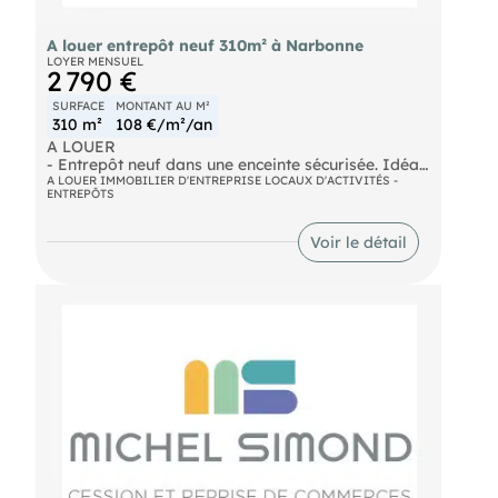
A louer entrepôt neuf 310m² à Narbonne
LOYER MENSUEL
2 790 €
SURFACE
MONTANT AU M²
310 m²
108 €/m²/an
A LOUER
- Entrepôt neuf dans une enceinte sécurisée. Idéal
pour activité de stockage. Accès poids lourds avec
A LOUER IMMOBILIER D'ENTREPRISE LOCAUX D'ACTIVITÉS -
ENTREPÔTS
aire de retournement. Porte 3X3 plus accès
piétons. Cinq places de parking attenantes.
Dossier sur demande, nous consulter. Loyer
Voir le détail
mensuel : 2.790€
- Surface : 310 m²