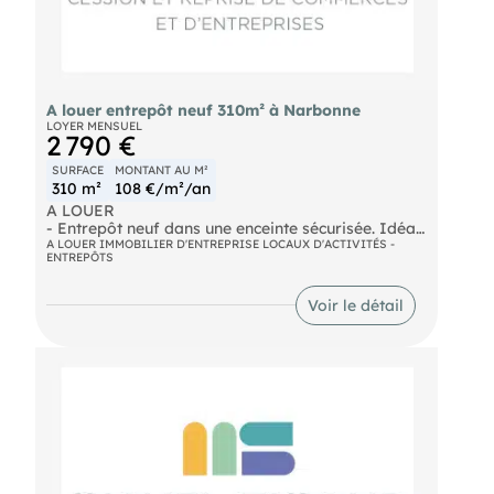
A louer entrepôt neuf 310m² à Narbonne
LOYER MENSUEL
2 790 €
SURFACE
MONTANT AU M²
310 m²
108 €/m²/an
A LOUER
- Entrepôt neuf dans une enceinte sécurisée. Idéal
pour activité de stockage. Accès poids lourds avec
A LOUER IMMOBILIER D'ENTREPRISE LOCAUX D'ACTIVITÉS -
ENTREPÔTS
aire de retournement. Porte 3x3 plus accès piétons.
Cinq places de parking attenantes. Dossier sur
demande, nous consulter. Loyer mensuel : 2.790€
Voir le détail
- Surface : 310 m²