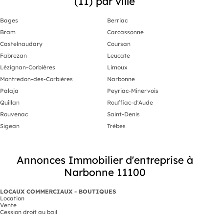
(11) par ville
Bages
Berriac
Bram
Carcassonne
Castelnaudary
Coursan
Fabrezan
Leucate
Lézignan-Corbières
Limoux
Montredon-des-Corbières
Narbonne
Palaja
Peyriac-Minervois
Quillan
Rouffiac-d'Aude
Rouvenac
Saint-Denis
Sigean
Trèbes
Annonces Immobilier d'entreprise à
Narbonne 11100
LOCAUX COMMERCIAUX - BOUTIQUES
Location
Vente
Cession droit au bail