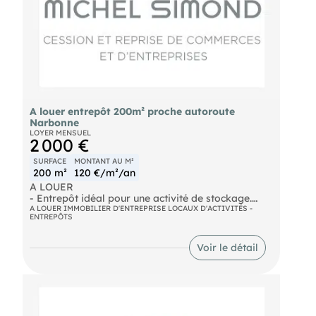
A louer entrepôt 200m² proche autoroute
Narbonne
LOYER MENSUEL
2 000 €
SURFACE
MONTANT AU M²
200 m²
120 €/m²/an
A LOUER
- Entrepôt idéal pour une activité de stockage.
Implanté stratégiquement près de l'autoroute. La
A LOUER IMMOBILIER D'ENTREPRISE LOCAUX D'ACTIVITÉS -
ENTREPÔTS
cellule est très bien isolé et de conception
moderne. Un accès VL / PL et un accès piéton.
Parking attenant. Dossier sur demande, nous
Voir le détail
consulter. Loyer mensuel : 2.000€
- Surface : 200m²