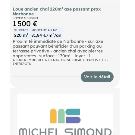
Loue ancien chai 220m² axe passant prox
Narbonne
LOYER MENSUEL
1 500 €
SURFACE
MONTANT AU M²
220 m²
81,84 €/m²/an
Proximité immédiate de Narbonne - sur axe
passant pouvant bénéficier d'un parking ou
terrasse privative - ancien chai avec pierres
apparentes- surface : 170m² - loyer : 1
500€HT/mois
A LOUER IMMOBILIER D'ENTREPRISE LOCAUX D'ACTIVITÉS -
ENTREPÔTS
Voir le détail