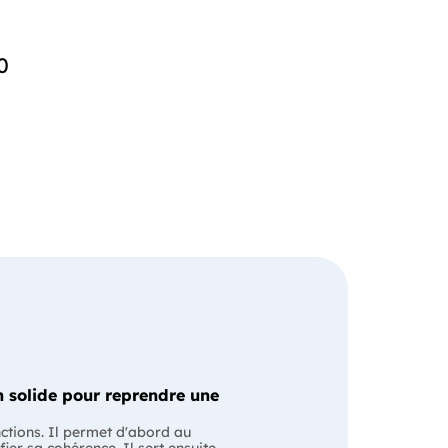
0
 solide pour reprendre une
nctions. Il permet d'abord au
fier sa cohérence. Il sert ensuite