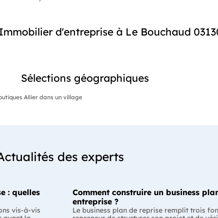
mmobilier d'entreprise à Le Bouchaud 0313
Sélections géographiques
tiques Allier dans un village
Actualités des experts
e : quelles
Comment construire un business plan
entreprise ?
ons vis-à-vis
Le business plan de reprise remplit trois fo
r avant la
repreneur de structurer son projet et de véri