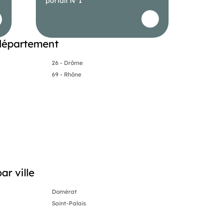
portail N°1
département
26 - Drôme
69 - Rhône
r ville
Domérat
Saint-Palais