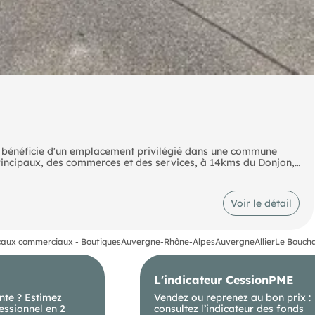
 bénéficie d'un emplacement privilégié dans une commune
rincipaux, des commerces et des services, à 14kms du Donjon,
es professionnels cherchant un lieu stratégique et facile
Voir le détail
, ce garage automobile d'environ 800m² offre un espace
artie magasin de 60m² avec vitrine sur parking, et une partie
, le tout sur un terrain de 5128m² entièrement clos.
vage, idéaux pour répondre aux besoins professionnels d'une
aux commerciaux - Boutiques
Auvergne-Rhône-Alpes
Auvergne
Allier
Le Boucha
 disponibles sur le site Géorisques :
L'indicateur CessionPME
nte ? Estimez
Vendez ou reprenez au bon prix :
A, soit 9 600 € TTC
essionnel en 2
consultez l’indicateur des fonds