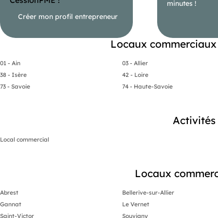
minutes !
, : ,
Créer mon profil entrepreneur
- EI
- Agent commercial immatriculé au RSAC de CUSSET sous le n
Locaux commerciaux 
01 - Ain
03 - Allier
38 - Isère
42 - Loire
73 - Savoie
74 - Haute-Savoie
Activité
Local commercial
Locaux commercia
Abrest
Bellerive-sur-Allier
Gannat
Le Vernet
Saint-Victor
Souvigny