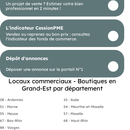
Un projet de vente ? Estimez votre bien
second bâtiment, indépendant, propose au RDC
professionnel en 2 minutes !
une entrée et trois bureaux, tandis que l’étage
comprend trois bureaux supplémentaires ainsi
que des sanitaires. Contactez moi pour tout
complément d’information ou pour organiser une
L'indicateur CessionPME
visite. Information d'affichage énergétique sur le
bien associé à cette annonce : DPE NS indice et
Vendez ou reprenez au bon prix : consultez
GES NS indice. (ID 68796), Agent Commercial
l’indicateur des fonds de commerce.
mandataire .
Dépôt d'annonces
Déposer une annonce sur le portail N°1
Locaux commerciaux - Boutiques en
Grand-Est par département
08 - Ardennes
10 - Aube
51 - Marne
54 - Meurthe-et-Moselle
55 - Meuse
57 - Moselle
67 - Bas-Rhin
68 - Haut-Rhin
88 - Vosges