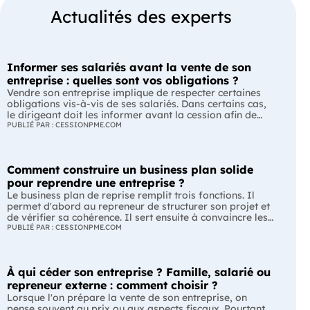
Actualités des experts
Informer ses salariés avant la vente de son
entreprise : quelles sont vos obligations ?
Vendre son entreprise implique de respecter certaines
obligations vis-à-vis de ses salariés. Dans certains cas,
le dirigeant doit les informer avant la cession afin de
leur permettre, s'ils le souhaitent, de présenter une offre
PUBLIÉ PAR : CESSIONPME.COM
de reprise. Quelles entreprises sont concernées ? Quels
délais faut-il respecter ? Comment transmettre cette
information ? Voici ce que prévoit la réglementation.
Comment construire un business plan solide
L'essentiel Les entreprises de moins de 250 salariés sont
soumises, dans certains cas, à une obligation
pour reprendre une entreprise ?
d'information préalable des salariés. Cette obligation
Le business plan de reprise remplit trois fonctions. Il
concerne la vente d'un fonds de commerce ou la cession
permet d'abord au repreneur de structurer son projet et
de la majorité des titres d'une société. Le délai
de vérifier sa cohérence. Il sert ensuite à convaincre les
d'information varie selon la taille de l'entreprise. Les
banques et les partenaires financiers de l'accompagner.
PUBLIÉ PAR : CESSIONPME.COM
salariés peuvent présenter une offre de reprise, mais ne
Enfin, il peut constituer un support de discussion avec le
peuvent pas empêcher la vente. Quelles entreprises sont
cédant en lui montrant que le projet de reprise est solide
concernées par l'obligation d'information des salariés ?
et réfléchi. L'essentiel Le business plan de reprise ne
L'obligation d'information concerne uniquement
À qui céder son entreprise ? Famille, salarié ou
consiste pas à reprendre les anciens comptes de
certaines entreprises et certaines opérations de cession.
l'entreprise. Il explique comment l'entreprise évoluera
repreneur externe : comment choisir ?
Vous êtes concerné si : votre entreprise emploie moins
après le changement de dirigeant. C'est un document
Lorsque l'on prépare la vente de son entreprise, on
de 250 salariés ; vous vendez votre fonds de commerce
indispensable pour structurer votre projet et convaincre
pense souvent au prix ou aux aspects fiscaux. Pourtant,