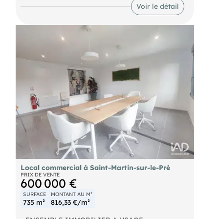
avec un point d’eau. Le 1er plateau au RDC est
Voir le détail
modulable à votre convenance avec ses nombreux
Boxes ouverts. L’accès au 1er étage se fait par un
escalier extérieur. À l’intérieur de celui-ci, il existe
un monte-charge, très pratique pour vous aider à
monter toute sorte de matériel. Côté extérieur, une
1ere partie de jardin, d’environ 400 m² environ, est
accolée au bâtiment. Puis derrière le mur, vous
trouverez une parcelle de plus de 800 m² environ
venant compléter le bien. À visiter sans tarder !
Information d'affichage énergétique sur le bien
associé à cette annonce : DPE NS indice et GES NS
indice. (ID 81432), Agent Commercial mandataire
du Tribunal de Commerce de reims sous le numéro
791773559 .
Local commercial à Saint-Martin-sur-le-Pré
PRIX DE VENTE
600 000 €
SURFACE
MONTANT AU M²
735 m²
816,33 €/m²