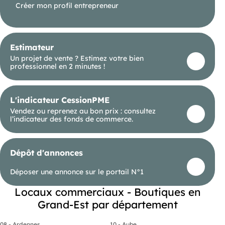
compléter l’ensemble. À noter : la toiture a été
Créer mon profil entrepreneur
refaite récemment. Un bien rare, modulable et
parfaitement placé, idéal pour un investissement
sûr, évolutif et performant en plein centre de
Châlons-en-Champagne. Information d'affichage
énergétique sur le bien associé à cette annonce :
Estimateur
classe ENERGIE C indice 131 et classe CLIMAT C
indice 26. Mlle Claudine Tariant (ID 89927), Agent
Un projet de vente ? Estimez votre bien
Commercial mandataire du Tribunal de
professionnel en 2 minutes !
Commerce de CHALONS EN CHAMPAGNE sous le
numéro 991928102 .
L'indicateur CessionPME
Vendez ou reprenez au bon prix : consultez
l’indicateur des fonds de commerce.
Dépôt d'annonces
Déposer une annonce sur le portail N°1
Locaux commerciaux - Boutiques en
Grand-Est par département
08 - Ardennes
10 - Aube