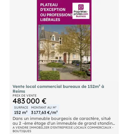
Cellule de 1700 M²
422 M² de commun et chaufferie
parking de 3530 M²
Plus de renseignements au CE
- Prix de vente : 1854400 € NET F.A.I
Vente local commercial bureaux de 152m² à
Reims
PRIX DE VENTE
483 000 €
SURFACE
MONTANT AU M²
152 m²
3 177,63 €/m²
Dans un immeuble bourgeois de caractère, situé
au 2 -ème étage d'un immeuble de grand standing
avec ascenseur, vous propose ce vaste plateau de
A VENDRE IMMOBILIER D'ENTREPRISE LOCAUX COMMERCIAUX -
BOUTIQUES
152 m² offrant un potentiel rare sur le marché