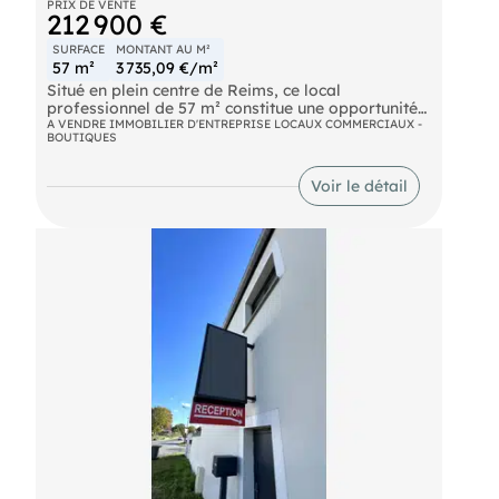
PRIX DE VENTE
212 900 €
SURFACE
MONTANT AU M²
57 m²
3 735,09 €/m²
Situé en plein centre de Reims, ce local
professionnel de 57 m² constitue une opportunité
d'investissement sécurisée avec un locataire en
A VENDRE IMMOBILIER D'ENTREPRISE LOCAUX COMMERCIAUX -
BOUTIQUES
place.
Voir le détail
- Prix de vente : 200000 € NET
- Charges annuelles : 2400 € NET
- Honoraires : 12900 € HT à la charge de
l'acquéreur