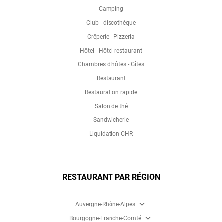
Camping
Club - discothèque
Crêperie - Pizzeria
Hôtel - Hôtel restaurant
Chambres d'hôtes - Gîtes
Restaurant
Restauration rapide
Salon de thé
Sandwicherie
Liquidation CHR
RESTAURANT PAR RÉGION
expand_more
Auvergne-Rhône-Alpes
expand_more
Bourgogne-Franche-Comté