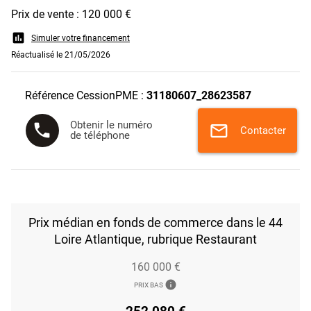
Prix de vente : 120 000 €
assessment
Simuler votre financement
Réactualisé le 21/05/2026
Référence CessionPME :
31180607_28623587
Obtenir le numéro
phone
mail
Contacter
de téléphone
Prix médian en fonds de commerce dans le 44
Loire Atlantique, rubrique Restaurant
160 000 €
info
PRIX BAS