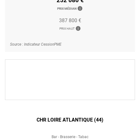
252 080 €
info
PRIX MÉDIAN
387 800 €
info
PRIX HAUT
Source : Indicateur CessionPME
CHR LOIRE ATLANTIQUE (44)
Bar - Brasserie - Tabac