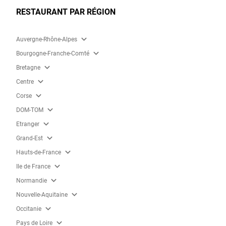
RESTAURANT PAR RÉGION
expand_more
Auvergne-Rhône-Alpes
expand_more
Bourgogne-Franche-Comté
expand_more
Bretagne
expand_more
Centre
expand_more
Corse
expand_more
DOM-TOM
expand_more
Etranger
expand_more
Grand-Est
expand_more
Hauts-de-France
expand_more
Ile de France
expand_more
Normandie
expand_more
Nouvelle-Aquitaine
expand_more
Occitanie
expand_more
Pays de Loire