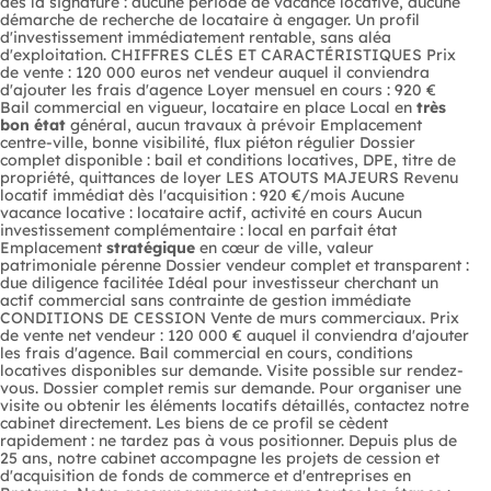
dès la signature : aucune période de vacance locative, aucune
démarche de recherche de locataire à engager. Un profil
d'investissement immédiatement rentable, sans aléa
d'exploitation. CHIFFRES CLÉS ET CARACTÉRISTIQUES Prix
de vente : 120 000 euros net vendeur auquel il conviendra
d'ajouter les frais d'agence Loyer mensuel en cours : 920 €
Bail commercial en vigueur, locataire en place Local en
très
bon état
général, aucun travaux à prévoir Emplacement
centre-ville, bonne visibilité, flux piéton régulier Dossier
complet disponible : bail et conditions locatives, DPE, titre de
propriété, quittances de loyer LES ATOUTS MAJEURS Revenu
locatif immédiat dès l'acquisition : 920 €/mois Aucune
vacance locative : locataire actif, activité en cours Aucun
investissement complémentaire : local en parfait état
Emplacement
stratégique
en cœur de ville, valeur
patrimoniale pérenne Dossier vendeur complet et transparent :
due diligence facilitée Idéal pour investisseur cherchant un
actif commercial sans contrainte de gestion immédiate
CONDITIONS DE CESSION Vente de murs commerciaux. Prix
de vente net vendeur : 120 000 € auquel il conviendra d'ajouter
les frais d'agence. Bail commercial en cours, conditions
locatives disponibles sur demande. Visite possible sur rendez-
vous. Dossier complet remis sur demande. Pour organiser une
visite ou obtenir les éléments locatifs détaillés, contactez notre
cabinet directement. Les biens de ce profil se cèdent
rapidement : ne tardez pas à vous positionner. Depuis plus de
25 ans, notre cabinet accompagne les projets de cession et
d'acquisition de fonds de commerce et d'entreprises en