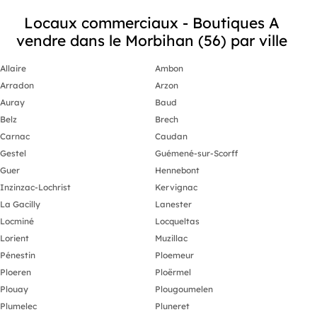
honoraires 1 200 000 € HT. DPE en
cours. Les informations sur les risques
Locaux commerciaux - Boutiques A
auxquels ce bien est exposé sont
vendre dans le Morbihan (56) par ville
disponibles sur le site Géorisques :
https://www.georisques.gouv.fr.
Allaire
Ambon
Arradon
Arzon
Auray
Baud
Belz
Brech
Carnac
Caudan
Gestel
Guémené-sur-Scorff
Guer
Hennebont
Inzinzac-Lochrist
Kervignac
La Gacilly
Lanester
Locminé
Locqueltas
Lorient
Muzillac
Pénestin
Ploemeur
Ploeren
Ploërmel
Plouay
Plougoumelen
Plumelec
Pluneret