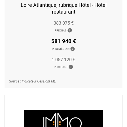
Loire Atlantique, rubrique Hôtel - Hôtel
restaurant
383 075 €
info
PRIX BAS
581 940 €
info
PRIX MÉDIAN
1 057 120 €
info
PRIX HAUT
Source : Indicateur CessionPME