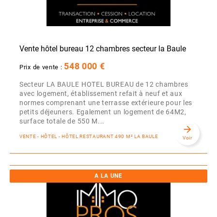
Vente hôtel bureau 12 chambres secteur la Baule
548 000 €
Prix de vente :
Secteur LA BAULE HOTEL BUREAU de 12 chambres
avec logement, établissement refait à neuf et aux
normes comprenant une terrasse extérieure pour les
petits déjeuners. Egalement un logement de 64M2,
surface totale de 550 M...
arrow_forward
VENTE - HÔTEL - HÔTEL RESTAURANT 490 M² LA BAULE
Voir
A LA UNE