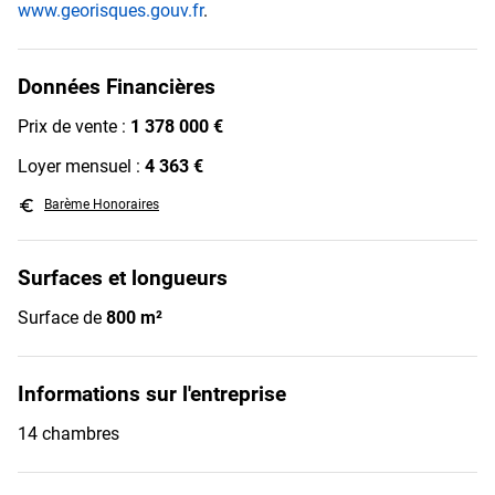
www.georisques.gouv.fr
.
Données Financières
Prix de vente :
1 378 000 €
Loyer mensuel :
4 363 €
euro_symbol
Barème Honoraires
Surfaces et longueurs
Surface de
800 m²
Informations sur l'entreprise
14 chambres