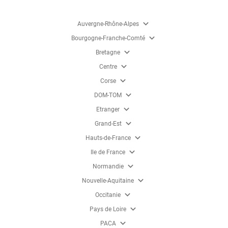
expand_more
Auvergne-Rhône-Alpes
expand_more
Bourgogne-Franche-Comté
expand_more
Bretagne
expand_more
Centre
expand_more
Corse
expand_more
DOM-TOM
expand_more
Etranger
expand_more
Grand-Est
expand_more
Hauts-de-France
expand_more
Ile de France
expand_more
Normandie
expand_more
Nouvelle-Aquitaine
expand_more
Occitanie
expand_more
Pays de Loire
expand_more
PACA