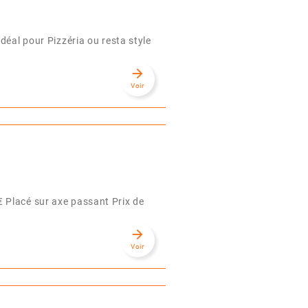
déal pour Pizzéria ou resta style
arrow_forward
Voir
 Placé sur axe passant Prix de
arrow_forward
Voir