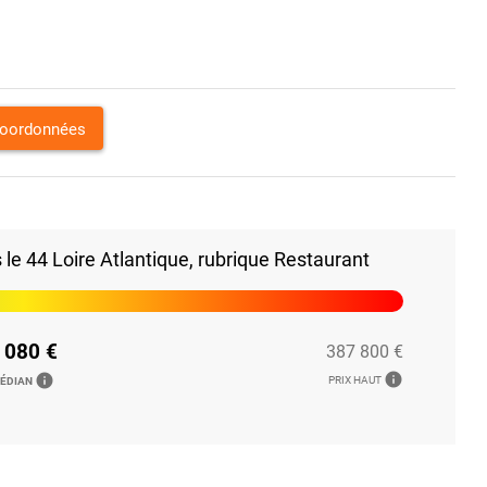
coordonnées
e 44 Loire Atlantique, rubrique Restaurant
 080 €
387 800 €
info
info
PRIX HAUT
MÉDIAN