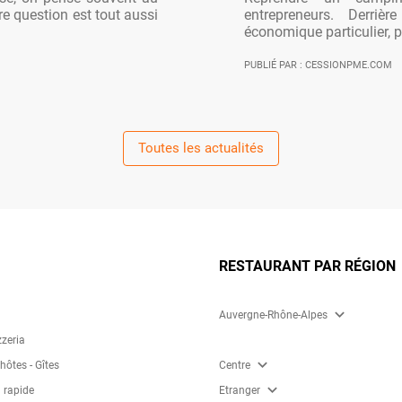
re question est tout aussi
entrepreneurs. Derriè
économique particulier, po
PUBLIÉ PAR : CESSIONPME.COM
Toutes les actualités
RESTAURANT PAR RÉGION
expand_more
Auvergne-Rhône-Alpes
zzeria
expand_more
ôtes - Gîtes
Centre
expand_more
 rapide
Etranger