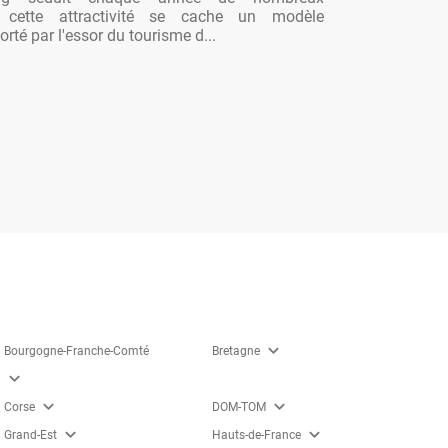
re cette attractivité se cache un modèle
rté par l'essor du tourisme d...
expand_more
Bourgogne-Franche-Comté
Bretagne
expand_more
expand_more
expand_more
Corse
DOM-TOM
expand_more
expand_more
Grand-Est
Hauts-de-France