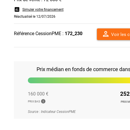
assessment
Simuler votre financement
Réactualisé le 12/07/2026
person
Référence CessionPME :
172_230
Voir les 
Prix médian en fonds de commerce dans l
252
160 000 €
info
PRIX BAS
PRIX 
Source : Indicateur CessionPME