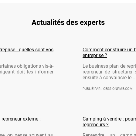
Actualités des experts
reprise : quelles sont vos
Comment construire un b
entreprise ?
rtaines obligations vis-à-
Le business plan de repri
rigeant doit les informer
repreneur de structurer 
ensuite à convaincre le...
PUBLIÉ PAR : CESSIONPME.COM
 repreneur externe :
Camping à vendre : pourqu
repreneurs ?
ise, on pense souvent au
Reprendre un campi