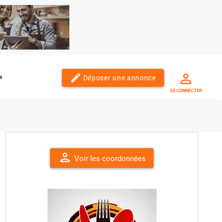
edit
Déposer une annonce
s
SE CONNECTER
person
Voir les coordonnées