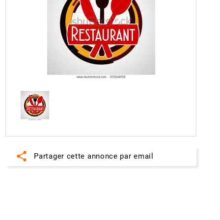
share
Partager cette annonce par email