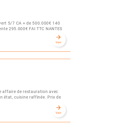
vert 5/7 CA + de 500.000€ 140
e vente 295.000€ FAI TTC NANTES
arrow_forward
Voir
e affaire de restauration avec
état, cuisine raffinée. Prix de
arrow_forward
Voir