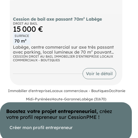
Référence annonce : 17491T
Cession de bail axe passant 70m² Labège
DROIT AU BAIL
15 000 €
SURFACE
70 m²
Labège, centre commercial sur axe très passant
avec parking, local lumineux de 70 m² pouvant
abriter diverses activités commerciales. Loyer HT
CESSION DROIT AU BAIL IMMOBILIER D'ENTREPRISE LOCAUX
COMMERCIAUX - BOUTIQUES
1482 €, très faible droit d'entrée. (EI) Agent
Commercial
- Numéro RSAC : 432205318
Voir le détail
- Toulouse.
Immobilier d'entreprise
Locaux commerciaux - Boutiques
Occitanie
Midi-Pyrénées
Haute-Garonne
Labège (31670)
Boostez votre projet entrepreneurial,
créez
votre profil repreneur sur CessionPME !
Créer mon profil entrepreneur