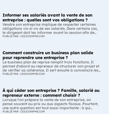
Informer ses salariés avant la vente de son
entreprise : quelles sont vos obligations ?
Vendre son entreprise implique de respecter certaines
obligations vis-à-vis de ses salariés. Dans certains cas,
le dirigeant doit les informer avant la cession afin de
leur permettre, s'ils le souhaitent, de présenter une offre
PUBLIÉ PAR : CESSIONPME.COM
de reprise. Quelles entreprises sont concernées ? Quels
délais faut-il respecter ? Comment transmettre cette
information ? Voici ce que prévoit la réglementation.
Comment construire un business plan solide
L'essentiel Les entreprises de moins de 250 salariés sont
soumises, dans certains cas, à une obligation
pour reprendre une entreprise ?
d'information préalable des salariés. Cette obligation
Le business plan de reprise remplit trois fonctions. Il
concerne la vente d'un fonds de commerce ou la cession
permet d'abord au repreneur de structurer son projet et
de la majorité des titres d'une société. Le délai
de vérifier sa cohérence. Il sert ensuite à convaincre les
d'information varie selon la taille de l'entreprise. Les
banques et les partenaires financiers de l'accompagner.
PUBLIÉ PAR : CESSIONPME.COM
salariés peuvent présenter une offre de reprise, mais ne
Enfin, il peut constituer un support de discussion avec le
peuvent pas empêcher la vente. Quelles entreprises sont
cédant en lui montrant que le projet de reprise est solide
concernées par l'obligation d'information des salariés ?
et réfléchi. L'essentiel Le business plan de reprise ne
L'obligation d'information concerne uniquement
À qui céder son entreprise ? Famille, salarié ou
consiste pas à reprendre les anciens comptes de
certaines entreprises et certaines opérations de cession.
l'entreprise. Il explique comment l'entreprise évoluera
repreneur externe : comment choisir ?
Vous êtes concerné si : votre entreprise emploie moins
après le changement de dirigeant. C'est un document
Lorsque l'on prépare la vente de son entreprise, on
de 250 salariés ; vous vendez votre fonds de commerce
indispensable pour structurer votre projet et convaincre
pense souvent au prix ou aux aspects fiscaux. Pourtant,
ou plus de 50 % des parts sociales ou des actions de
vos partenaires. À quoi sert vraiment un business plan
une autre question est tout aussi importante : à qui
votre société. À l'inverse, cette obligation ne s'applique
de reprise ? Lors d'une reprise d'entreprise, le business
transmettre son entreprise ? Selon le profil du repreneur,
PUBLIÉ PAR : CESSIONPME.COM