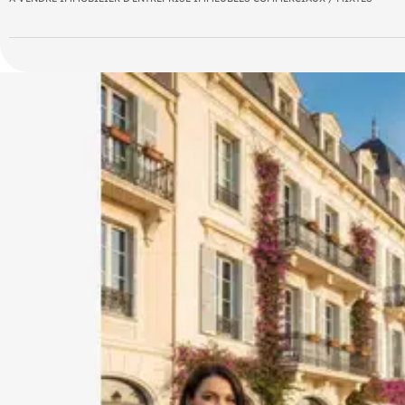
Edifié sur 2 niveaux, le charme de ce mas opère dès l'entrée sit
belle hauteur sous plafond et d'une lumière naturelle, ouvrant sur
Au 1er étage, un grand espace, composé de plusieurs chambres ,
Possibilité de faire 6 chambres d'hôtes.
Un atelier complète ce bien.
Parking à proximité.