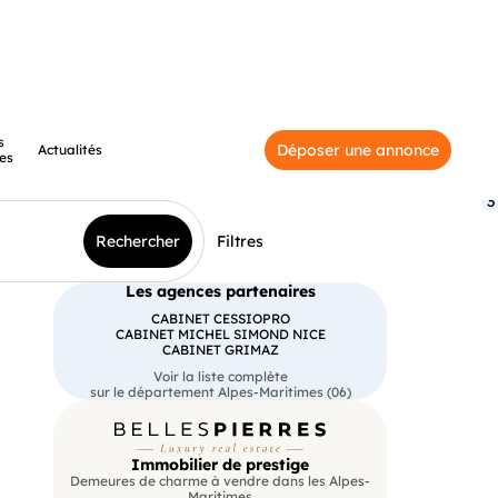
s
Déposer une annonce
Actualités
es
3
Rechercher
Filtres
Les agences partenaires
CABINET CESSIOPRO
CABINET MICHEL SIMOND NICE
CABINET GRIMAZ
Voir la liste complète
sur le département Alpes-Maritimes (06)
Immobilier de prestige
Demeures de charme à vendre dans les Alpes-
Maritimes