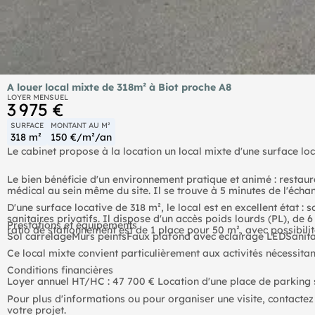
A louer local mixte de 318m² à Biot proche A8
LOYER MENSUEL
3 975 €
SURFACE
MONTANT AU M²
318 m²
150 €/m²/an
Le cabinet propose à la location un local mixte d'une surface lo
Le bien bénéficie d'un environnement pratique et animé : restaur
médical au sein même du site. Il se trouve à 5 minutes de l'échan
D'une surface locative de 318 m², le local est en excellent état :
sanitaires privatifs. Il dispose d'un accès poids lourds (PL), de 
Prestations et équipements
ratio de stationnement est de 1 place pour 50 m², avec possibili
Sol carrelageMurs peintsFaux plafond avec éclairage LEDSanitai
Ce local mixte convient particulièrement aux activités nécessit
Conditions financières
Loyer annuel HT/HC : 47 700 € Location d'une place de parking 
Pour plus d'informations ou pour organiser une visite, contacte
votre projet.