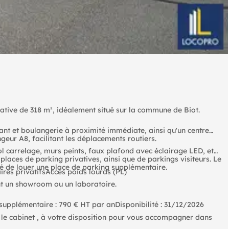
cative de 318 m², idéalement situé sur la commune de Biot.
ant et boulangerie à proximité immédiate, ainsi qu'un centre
geur A8, facilitant les déplacements routiers.
 sol carrelage, murs peints, faux plafond avec éclairage LED, et
6 places de parking privatives, ainsi que de parkings visiteurs. Le
té de louer une place de parking supplémentaire.
res privatifsAccès poids lourds (PL)
ant un showroom ou un laboratoire.
supplémentaire : 790 € HT par anDisponibilité : 31/12/2026
z le cabinet , à votre disposition pour vous accompagner dans