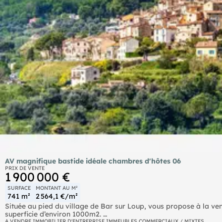
AV magnifique bastide idéale chambres d'hôtes 06
PRIX DE VENTE
1 900 000 €
SURFACE
MONTANT AU M²
741 m²
2 564,1 €/m²
Située au pied du village de Bar sur Loup, vous propose à la ve
superficie d’environ 1000m2.
La propriété bénéficie d'une magnifique vue dégagée sur les col
A VENDRE IMMOBILIER D'ENTREPRISE IMMEUBLES COMMERCIAUX / MIXTES