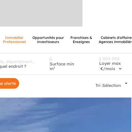
Immobilier
Opportunités pour
Franchises &
Cabinets d'affaire
Professionnel
investisseurs
Enseignes
Agences immobilièr
Loyer max
Surface min
quel endroit ?
m²
e alerte
Tri :
Sélection